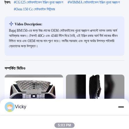
ট্যাগ:
#
CG125 মোটরসাইকেল ইঞ্জিন খুচরা যন্ত্রাংশ
#
WIMMA মোটরসাইকেল ইঞ্জিন খুচরা যন্ত্রাংশ
#
Oem 150 Cc মোটরবাইক সিলিন্ডার
Video Description:
Bajaj BM150-এর জন্য উচ্চ-মানের OEM মোটরবাইকের খুচরা যন্ত্রাংশ এক্সহস্ট ভালভ রকার আর্ম
আবিষ্কার করুন। টেকসই 40Cr এবং 4340 স্টিল দিয়ে তৈরি, এই ইঞ্জিন রকার আর্ম দীর্ঘ কাজের জীবন
নিশ্চিত করে এবং OEM মানের মান পূরণ করে। নমনীয় সরবরাহ এবং নমুনা অর্ডার উপলব্ধ পাইকারি
ক্রেতাদের জন্য উপযুক্ত।
সম্পর্কিত ভিডিও
00:09
00:06
Vicky
গাড়ী বাম্পার সমাবেশ প্রভাব সুরক্ষা
CR9E স্পার্ক প্লাগ দীর্ঘ জীবন উচ্চ কর্মক্ষমতা
মোটরসাইকেল ইঞ্জিনের খুচরা যন্ত্রাংশ
Car Exterior Parts
May 22, 2026
May 21, 2026
5:03 PM