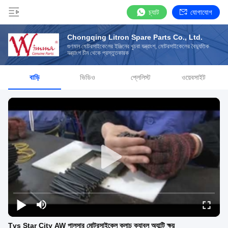
চ্যাট
যোগাযোগ
Chongqing Litron Spare Parts Co., Ltd.
গুণমান মোটরসাইকেলের ইঞ্জিনের খুচরা যন্ত্রাংশ, মোটরসাইকেলের বৈদ্যুতিক
যন্ত্রাংশ চীন থেকে প্রস্তুতকারক
বাড়ি
ভিডিও
প্লেলিস্ট
ওয়েবসাইট
Tvs Star City AW পালসার মোটরসাইকেল ক্লাচ ক্যাবল অ্যান্টি ক্ষয়