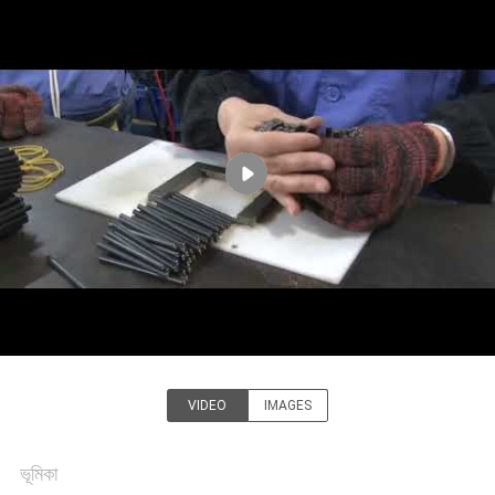
গুণমান
নিয়ন্ত্রণ
খবর
একটি
উদ্ধৃতি
অনুরোধ
করুন
VIDEO
IMAGES
সাইটম্যাপ
Chongqing Litron Spare Parts
Co., Ltd.
ভূমিকা