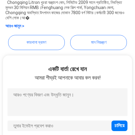
গোপনীয়তা
Chongqing Litron খুচরা যন্ত্রাংশ কোং, লিমিটেড 2009 সালে প্রতিষ্ঠিত, নিবন্ধিত
মূলধন 30 মিলিয়ন RMB।Fenghuang লেক শিল্প পার্ক, Yongchuan জেলা,
নীতি
Chongqing অবস্থিত.উৎপাদন কাজের দোকান 7800 বর্গ মিটার।কর্মচারী 300 জনেরও
বেশি লোক।আ�
আরও জানুন >
কারখানা ভ্রমণ
মান নিয়ন্ত্রণ
একটি বার্তা রেখে যান
আমরা শীঘ্রই আপনাকে আবার কল করব!