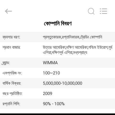
Chongqing
Litron
Spare
Parts
Co.,
Ltd..
All
কোম্পানি বিবরণ
Rights
বাড়ি
Reserved.
ব্যবসার ধরণ:
প্রস্তুতকারক,রপ্তানিকারক,ট্রেডিং কোম্পানি
পণ্য
প্রধান বাজার:
উত্তর আমেরিকা,দক্ষিণ আমেরিকা,পশ্চিম ইউরোপ,পূর্ব
এশিয়া,দক্ষিণপূর্ব এশিয়া,মধ্যপ্রাচ্য
ভিডিও
ব্র্যান্ড:
WIMMA
এমপ্লয়িজ নং:
100~210
আমাদের
বার্ষিক বিক্রয়:
5,000,000-10,000,000
সম্বন্ধে
বছর প্রতিষ্ঠিত:
2009
কারখানা
রপ্তানি পিসি:
90% - 100%
পরিদর্শন