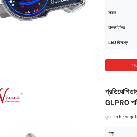
মডেল
হালকা ইঙ্গিত
LED ডিসপ্লে
ভাল
প্রতিযোগিতা
GLPRO পাইকা
মূল্য:
To be negot
পণ্য