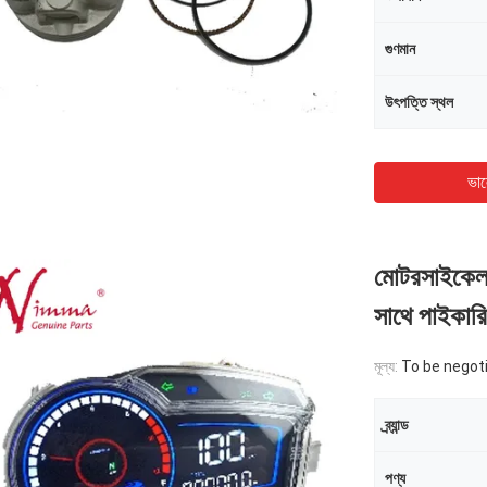
গুণমান
উৎপত্তি স্থল
ভাল
মোটরসাইকেল 
সাথে পাইকারি 
মূল্য:
To be negot
ব্র্যান্ড
পণ্য