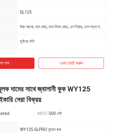
DL125
উচ্চ আলো, বাম মোড়, ডান দিকে মোড়, এন গিয়ার, তেল স্তর সতর্কতা;
ঘূর্ণনের গতি
ো দাম
এখন চ্যাট করুন
মূলক দামের সাথে জ্বালানী কুক WY125
রি সেরা বিক্রয়
iated.
MOQ:
500 সেট
WY125 GLPRO ফুয়েল কক