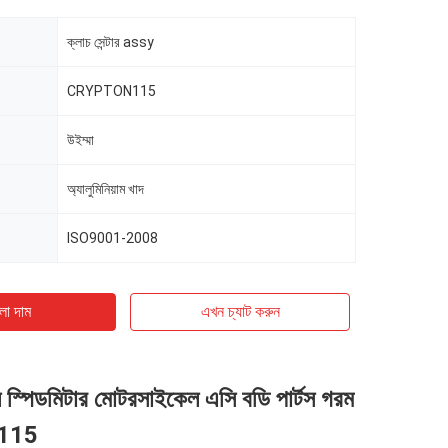
ক্লাচ সেন্টার assy
CRYPTON115
উইম্মা
অ্যালুমিনিয়াম খাদ
ISO9001-2008
ো দাম
এখন চ্যাট করুন
স্পিডমিটার মোটরসাইকেল এসি বডি পার্টস গরম
L115