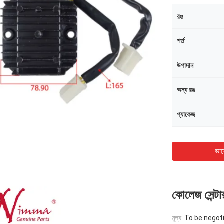
রঙ
শর্ত
উপাদান
অন্য রঙ
প্যাকেজ
ভাল
কোলেজ সেন্টার
মূল্য:
To be negot