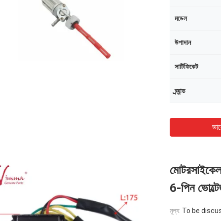
মডেল
উপাদান
সার্টিফিকেট
ব্র্যান্ড
ভাল
মোটরসাইকেল ন
6-পিন ভোল্ট
মূল্য:
To be discu