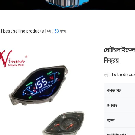
র্ড [ best selling products ] ম্যাচ
53
পণ্য.
মোটরসাইকেল
বিক্রয়
মূল্য:
To be discu
পণ্যের নাম
উপাদান
মডেল