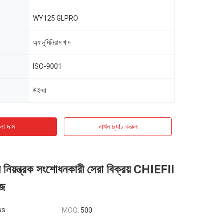
WY125 GLPRO
অ্যালুমিনিয়াম খাদ
ISO-9001
উইম্মা
ো দাম
এখন চ্যাট করুন
িয়ন্ত্রক সংশোধনকারী সেরা বিক্রয় CHIEFII
েজ
ss
MOQ:
500