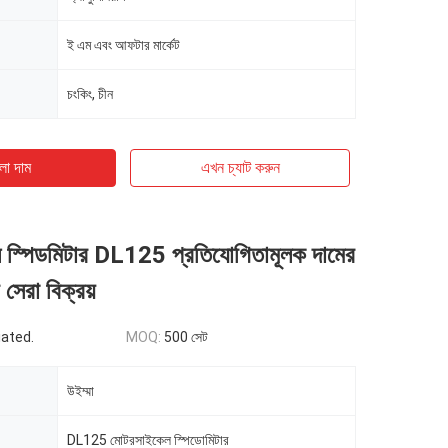
ই এম এবং আফটার মার্কেট
চংকিং, চীন
ো দাম
এখন চ্যাট করুন
স্পিডমিটার DL125 প্রতিযোগিতামূলক দামের
সেরা বিক্রয়
iated.
MOQ:
500 সেট
উইম্মা
DL125 মোটরসাইকেল স্পিডোমিটার