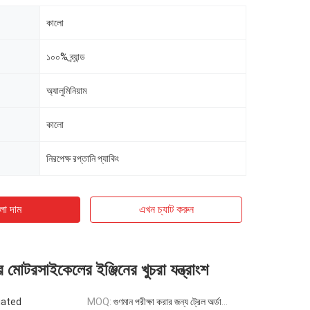
কালো
১০০% ব্র্যান্ড
অ্যালুমিনিয়াম
কালো
নিরপেক্ষ রপ্তানি প্যাকিং
ো দাম
এখন চ্যাট করুন
 মোটরসাইকেলের ইঞ্জিনের খুচরা যন্ত্রাংশ
iated
MOQ:
গুণমান পরীক্ষা করার জন্য ট্রেল অর্ডারের জন্য 500 সেট