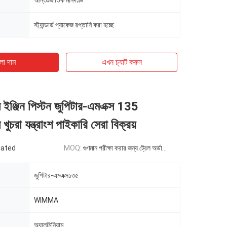
আন্তঃর্জাতিক মানদণ্ড
স্ট্যান্ডার্ড প্যাকেজ রপ্তানি করা হচ্ছে
ো দাম
এখন চ্যাট করুন
ইঞ্জিন পিস্টন জুপিটার-এমএক্স 135
চরা যন্ত্রাংশ পাইকারি সেরা বিক্রয়
iated
MOQ:
গুণমান পরীক্ষা করার জন্য ট্রেল অর্ডারের জন্য 500 সেট
জুপিটার-এমএক্স১৩৫
WIMMA
অ্যালুমিনিয়াম