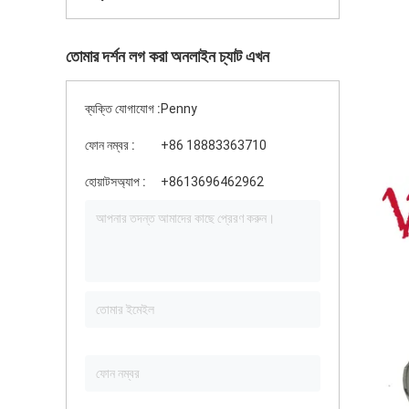
তোমার দর্শন লগ করা অনলাইন চ্যাট এখন
ব্যক্তি যোগাযোগ :
Penny
ফোন নম্বর :
+86 18883363710
হোয়াটসঅ্যাপ :
+8613696462962