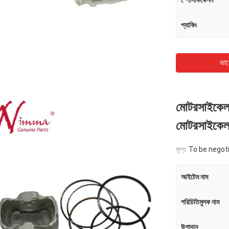
স্পেসিফিকেশন
প্যাকিং
ভাল
মোটরসাইকেল 
মোটরসাইকেল খু
মূল্য:
To be negot
আইটেম নাম
পরিচিতিমুলক নাম
উপাদান