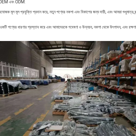
রি, OEM এবং ODM:
যোজক মূল মূল প্রযুক্তি প্রদান করে, নতুন পণ্যের নকশা এবং বিকাশের জন্য দায়ী, এবং আমরা শুধুমাত্র ব্র
ি পণ্যের ধারণার প্রস্তাব করে এবং আমাদেরকে গবেষণা ও উন্নয়ন, নকশা থেকে উৎপাদন, এবং রক্ষণাব