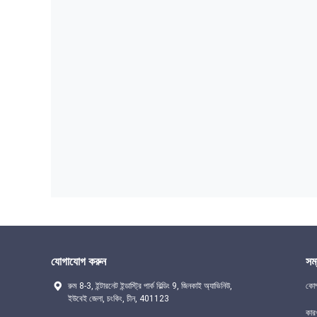
যোগাযোগ করুন
সম্
রুম 8-3, ইন্টারনেট ইন্ডাস্ট্রি পার্ক বিল্ডিং 9, জিনকাই অ্যাভিনিউ,
কোম
ইউবেই জেলা, চংকিং, চীন, 401123
কার