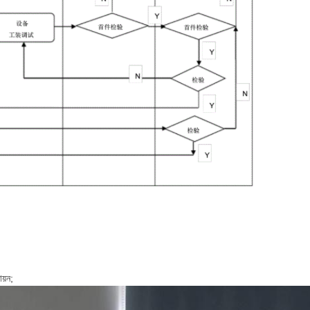
ায়ন;