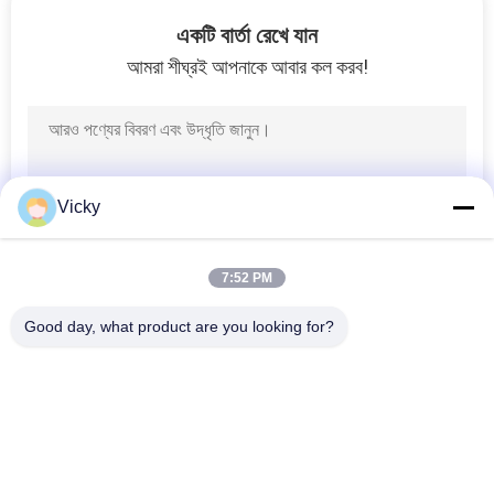
একটি বার্তা রেখে যান
গুণমান
আমরা শীঘ্রই আপনাকে আবার কল করব!
নিয়ন্ত্রণ
খবর
Vicky
একটি
উদ্ধৃতি
7:52 PM
অনুরোধ
Good day, what product are you looking for?
করুন
সব
সাইটম্যাপ
মোটরসাইকেলের ইঞ্জিনের 
মোটরসাইকেলের বৈদ্যুতিক 
খুচরা যন্ত্রাংশ
যন্ত্রাংশ