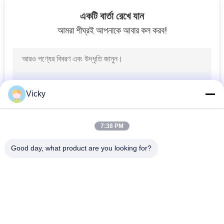
একটি বার্তা রেখে যান
গুণমান
আমরা শীঘ্রই আপনাকে আবার কল করব!
নিয়ন্ত্রণ
খবর
Vicky
একটি
উদ্ধৃতি
7:38 PM
অনুরোধ
Good day, what product are you looking for?
করুন
সব
সাইটম্যাপ
মোটরসাইকেলের ইঞ্জিনের 
মোটরসাইকেলের বৈদ্যুতিক 
খুচরা যন্ত্রাংশ
যন্ত্রাংশ