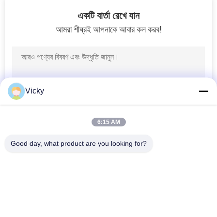
একটি বার্তা রেখে যান
গুণমান
আমরা শীঘ্রই আপনাকে আবার কল করব!
নিয়ন্ত্রণ
খবর
Vicky
একটি
উদ্ধৃতি
6:15 AM
অনুরোধ
Good day, what product are you looking for?
করুন
সব
সাইটম্যাপ
মোটরসাইকেলের ইঞ্জিনের 
মোটরসাইকেলের বৈদ্যুতিক 
খুচরা যন্ত্রাংশ
যন্ত্রাংশ