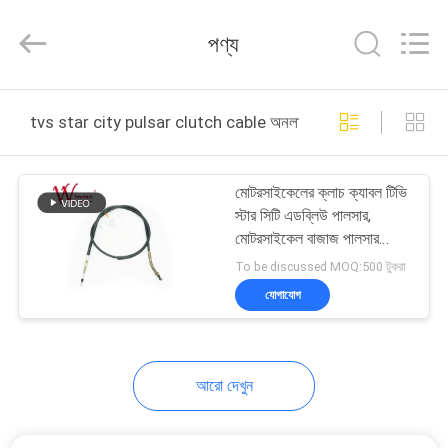
Chongqing
Litron
Spare
পণ্য
Parts
Co.,
Ltd..
All
Rights
বাড়ি
Reserved.
tvs star city pulsar clutch cable অনলাইন উত্পাদন
পণ্য
মোটরসাইকেলের ক্লাচ ক্যাবল টিভি
স্টার সিটি এডব্লিউ পালসার,
ভিডিও
মোটরসাইকেল বাজাজ পালসার
ওয়্যারিং আইএসও9001
To be discussed MOQ:500 টুকরা
তালিকাভুক্ত
আমাদের
যোগাযোগ
সম্বন্ধে
আরো দেখুন
কারখানা
পরিদর্শন