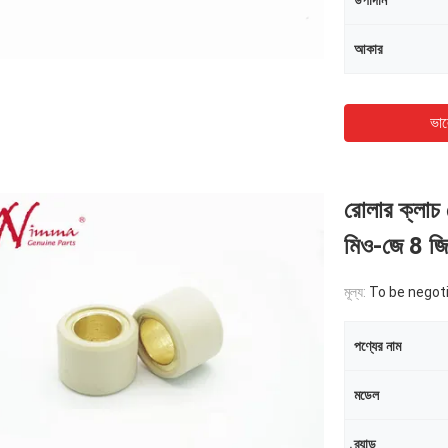
উপাদান
আকার
ভাল
রোলার ক্লাচ
মিও-জে 8 জি
মূল্য:
To be negot
পণ্যের নাম
মডেল
ব্র্যান্ড