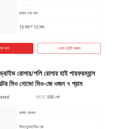
রাবার এবং খাদ
15 মিমি * 12 মিমি
ো দাম
এখন চ্যাট করুন
র/ড্রাইভ রোলার/পলি রোলার হাই পারফরম্যান্স
য়েটর মিও নোভো মিও-জে ওজন ৭ গ্রাম
iated
MOQ:
500 সেট
ক্লাচ রোলার
মিও/নুভো/মিও-জে