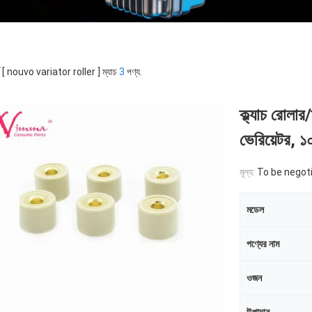
্ড [ nouvo variator roller ] ম্যাচ
3
পণ্য.
ক্ল্যাচ রোল
ভেরিয়েটর, ১
মূল্য:
To be negot
মডেল
পণ্যের নাম
ওজন