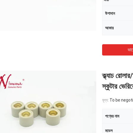
উপাদান
আকার
ভাল
ক্ল্যাচ রোলা
স্কুটার ভেরি
মূল্য:
To be negot
পণ্যের নাম
মডেল