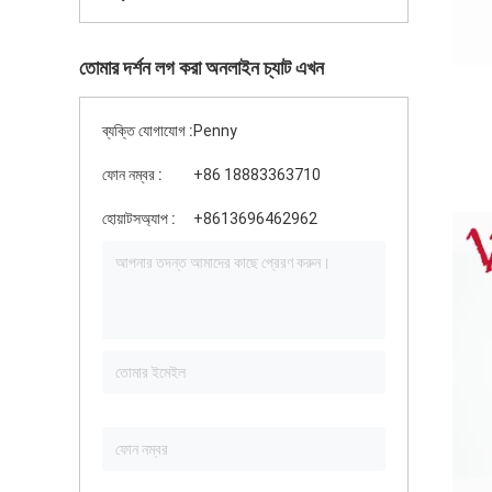
তোমার দর্শন লগ করা অনলাইন চ্যাট এখন
ব্যক্তি যোগাযোগ :
Penny
ফোন নম্বর :
+86 18883363710
হোয়াটসঅ্যাপ :
+8613696462962