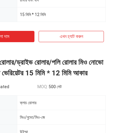
রাবার এবং খাদ
15 মিমি * 12 মিমি
ো দাম
এখন চ্যাট করুন
 রোলার/ড্রাইভ রোলার/পলি রোলার মিও নোভো
 ভেরিয়েটর 15 মিমি * 12 মিমি আকার
iated
MOQ:
500 সেট
ক্লাচ রোলার
মিও/নুভো/মিও-জে
উইম্মা