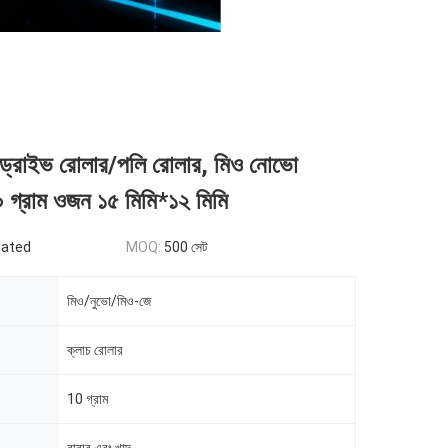
ার/ড্রাইভ রোলার/পলি রোলার, মিও নোভো
০ গ্রাম ওজন ১৫ মিমি*১২ মিমি
iated
MOQ:
500 সেট
মিও/নুভো/মিও-জে
ক্লাচ রোলার
10 গ্রাম