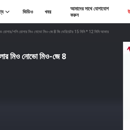
আমাদের সাথে যোগাযোগ
্য
ভিডিও
খবর
উ
করুন
ইভ রোলার/পলি রোলার মিও নোভো মিও-জে 8 জি ভেরিয়েটর 15 মিমি * 12 মিমি আকার
োলার মিও নোভো মিও-জে 8