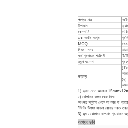
পণ্যের নাম
মোটর
উপাদান
অ্যা
কোম্পানি
চংকি
এক সেটের সংখ্যা
প্রত
MOQ
৫০০
বিতরণ সময়
আমান
অর্থ প্রদানের শর্তাবলী
টি/টি
নমুনা আদেশ
গ্র
(1)আ
আমাদ
মন্তব্য
(২)
আমরা
1) ক্লাচ রোল আকারঃ 15mmx12
২) রোলারের ওজন বেছে নিনঃ
আপনার স্কুটার থেকে আপনার যা প্রয়োজ
টিউনিং টিপসঃ হালকা রোলার দ্রুত ত্বরণ
3) ক্ল্যাচ রোলারঃ আপনার প্রয়োজন অন
পণ্যের ছবি