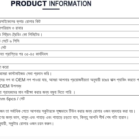
সাইকেলের ক্লাচ রোলার কিট
লগরিয়াম ও রাবার
ং লিট্রন ট্রেডিং কো লিমিটেড।
ি সেটে ৬ পিসি
 সেট
ত প্রাপ্তির পর ৩৫-৪৫ কার্যদিবস
হণ করো
মরা কাস্টমাইজড সেবা প্রদান করি।
ের লগ বা OEM লগ পাওয়া যায়, আমরা আপনার প্রয়োজনীয়তা অনুযায়ী রঙের বাক্স প্যাকিং করতে 
 OEM উপলব্ধ
 গ্রাহকদের মান পরীক্ষা করার জন্য নমুনা দিতে পারি ।
mm 6pcs / সেট
ন তা সর্বাধিক পেতে আপনার স্কুটারকে সূক্ষ্মভাবে টিউন করার জন্য রোলার ওজন ব্যবহার করা হয়।
ের জন্য ভাল, থামুন এবং পাহাড় এবং পাহাড়ে চড়তে যান, কিন্তু আপনি শীর্ষ শেষ গতি হারান।
ুযায়ী, স্কুটার রোলার ওজন চয়ন করুন।