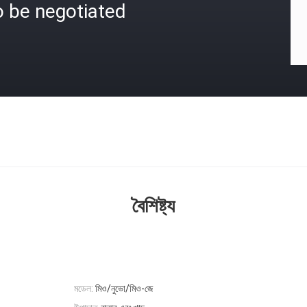
o be negotiated
বৈশিষ্ট্য
মডেল:
মিও/নুভো/মিও-জে