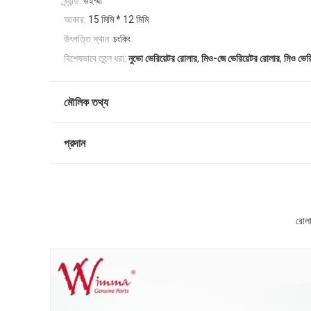
ব্র্যান্ড:
উইম্মা
আকার:
15 মিমি * 12 মিমি
উৎপত্তি স্থান:
চংকিং
,
,
বিশেষভাবে তুলে ধরা:
নুভো ভেরিয়েটর রোলার
মিও-জে ভেরিয়েটর রোলার
মিও ভের
মৌলিক তথ্য
প্রদান
রোলা