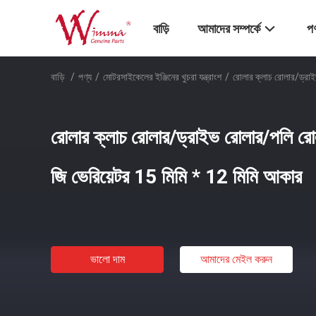
বাড়ি
আমাদের সম্পর্কে
পণ
বাড়ি
/
পণ্য
/
মোটরসাইকেলের ইঞ্জিনের খুচরা যন্ত্রাংশ
/
রোলার ক্লাচ রোলার/ড্রা
রোলার ক্লাচ রোলার/ড্রাইভ রোলার/পলি র
জি ভেরিয়েটর 15 মিমি * 12 মিমি আকার
ভালো দাম
আমাদের মেইল ​​করুন