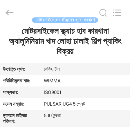
Chongqing
Litron
Spare
Parts
Co.,
মোটরসাইকেলের ইঞ্জিনের খুচরা যন্ত্রাংশ
Ltd..
All
Rights
মোটরসাইকেল ক্ল্যাচ হাব কারখানা
বাড়ি
Reserved.
অ্যালুমিনিয়াম খাদ লোহা ঢালাই শিল্প প্যাকিং
পণ্য
বিক্রয়
ভিডিও
উৎপত্তি স্থল:
চংকিং, চীন
পরিচিতিমুলক নাম:
WIMMA
আমাদের
সাক্ষ্যদান:
ISO9001
সম্বন্ধে
মডেল নম্বার:
PULSAR UG4 5 প্লেট
কারখানা
ন্যূনতম চাহিদার
500 টুকরা
পরিমাণ:
পরিদর্শন