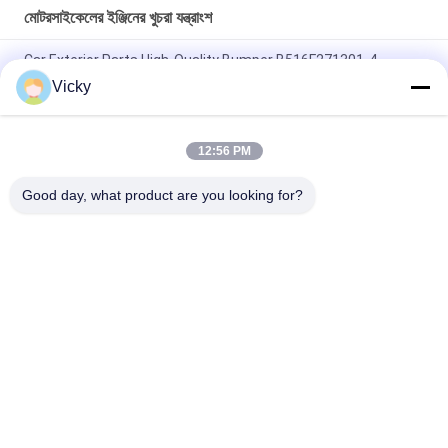
মোটরসাইকেলের ইঞ্জিনের খুচরা যন্ত্রাংশ
Car Exterior Parts High-Quality Bumper B516F271301-4
CHANAN OSHAN​ Z6 Starry White
Vicky
স্টার্টার মোটর হন্ডা EX5 মোটরসাইকেল ইঞ্জিন খুচরা যন্ত্রাংশ সস্তা পাইকারি উচ্চ পারফরম্যান্স
সঙ্গে
12:56 PM
মোটরসাইকেল স্পার্ক প্লাগ জন্য CPR8EAIX-9 চীন সরবরাহকারী ইঞ্জিন সিস্টেম
Good day, what product are you looking for?
সব
মোটরসাইকেলের ইঞ্জিনের 
মোটরসাইকেলের বৈদ্যুতিক 
খুচরা যন্ত্রাংশ
যন্ত্রাংশ
মোটরসাইকেল ট্রান্সমিশন 
অটো ক্যাবল মেশিন
যন্ত্রাংশ
মোটরসাইকেল ব্রেক যন্ত্রাংশ
মোটরসাইকেলের বডি পার্টস