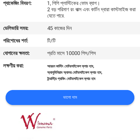
প্যাকেজিং বিবরণ:
1, পিপি প্লাস্টিকের ফোম ব্যাগ।
2 বড় পরিমাণ রং বাক্স এবং কার্টন দ্বারা কাস্টমাইজ করা
গুণমান
যেতে পারে.
নিয়ন্ত্রণ
ডেলিভারি সময়:
45 কাজের দিন
পরিশোধের শর্ত:
টি/টি
খবর
যোগানের ক্ষমতা:
প্রতি মাসে 10000 পিস/পিস
লক্ষণীয় করা:
,
একটি
আয়রন কাস্টিং মোটরসাইকেল ক্লাচ হাব
,
অ্যালুমিনিয়াম অ্যালয় মোটরসাইকেল ক্লাচ হাব
উদ্ধৃতি
ইন্ডাস্ট্রি প্যাকিং মোটরসাইকেল ক্লাচ হাব
অনুরোধ
ভালো দাম
করুন
সাইটম্যাপ