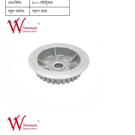
এমওকিউঃ
৫০০ সেট/টুকরা
নমুনা অর্ডারঃ
গ্রহণ করো