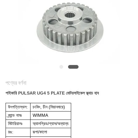
গোপনীয়তা
নীতি
পণ্যের বর্ণনা
পাইকারি PULSAR UG4 5 PLATE মোটরসাইকেল ক্ল্যাচ হাব
উৎপত্তিস্থল:
চংকিং, চীন (মিয়ানমারে)
ব্র্যান্ড নামঃ
WIMMA
মিটারিয়ালঃ
অ্যালগ্রিড/গ্যাস/অন্যান্য
রঙ:
রূপা/কালো