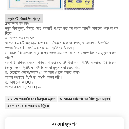
প্রায়শই জিজ্ঞাসিত প্রশ্ন
1স্যাম্পল সম্পর্কেঃ
নমুনা বিনামূল্যে, কিন্তু এয়ার মালবাহী সংগ্রহ করা হয় অথবা আপনি আমাদের খরচ আগাম
দিতে।
২. গুণগত মান সম্পর্কে:
আমাদের একটি অত্যন্ত কঠোর মান নিয়ন্ত্রণ ব্যবস্থা রয়েছে যা আমাদের উৎপাদিত
পণ্যগুলিকে সর্বদা সর্বোচ্চ মানের বলে প্রতিশ্রুতি দেয়।
৩. আমরা কি আপনার পণ্য বা প্যাকেজে আমাদের লোগো বা কোম্পানির নাম মুদ্রণ করতে
পারি?
অবশ্যই আপনার লোগো আপনার পণ্যগুলিতে হট স্ট্যাম্পিং, প্রিন্টিং, এমবসিং, ইউভি লেপ,
সিল্ক-স্ক্রিন প্রিন্টিং বা স্টিকার দ্বারা মুদ্রণ করা যেতে পারে।
৪. পেমেন্টের মেয়াদ?/আমি পেপাল দিয়ে পেমেন্ট করতে পারি?
আমরা শুধুমাত্র টি/টি বা এল/সি গ্রহণ করি।
৫. আমাদের MOQ?
আমাদের MOQ 500 টুকরা
CG125 মোটরসাইকেল ইঞ্জিন খুচরা যন্ত্রাংশ
WIMMA মোটরসাইকেল ইঞ্জিন খুচরা যন্ত্রাংশ
Oem 150 Cc মোটরবাইক সিলিন্ডার
এর সেরা মূল্য পান