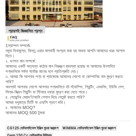
প্রায়শই জিজ্ঞাসিত প্রশ্ন
1স্যাম্পল সম্পর্কেঃ
নমুনা বিনামূল্যে, কিন্তু এয়ার মালবাহী সংগ্রহ করা হয় অথবা আপনি আমাদের খরচ আগাম
দিতে।
২. গুণগত মান সম্পর্কে:
আমাদের একটি অত্যন্ত কঠোর মান নিয়ন্ত্রণ ব্যবস্থা রয়েছে যা আমাদের উৎপাদিত
পণ্যগুলিকে সর্বদা সর্বোচ্চ মানের বলে প্রতিশ্রুতি দেয়।
৩. আমরা কি আপনার পণ্য বা প্যাকেজে আমাদের লোগো বা কোম্পানির নাম মুদ্রণ করতে
পারি?
অবশ্যই আপনার লোগো আপনার পণ্যগুলিতে হট স্ট্যাম্পিং, প্রিন্টিং, এমবসিং, ইউভি লেপ,
সিল্ক-স্ক্রিন প্রিন্টিং বা স্টিকার দ্বারা মুদ্রণ করা যেতে পারে।
৪. পেমেন্টের মেয়াদ?/আমি পেপাল দিয়ে পেমেন্ট করতে পারি?
আমরা শুধুমাত্র টি/টি বা এল/সি গ্রহণ করি।
৫. আমাদের MOQ?
আমাদের MOQ 500 টুকরা
CG125 মোটরসাইকেল ইঞ্জিন খুচরা যন্ত্রাংশ
WIMMA মোটরসাইকেল ইঞ্জিন খুচরা যন্ত্রাংশ
Oem 150 Cc মোটরবাইক সিলিন্ডার