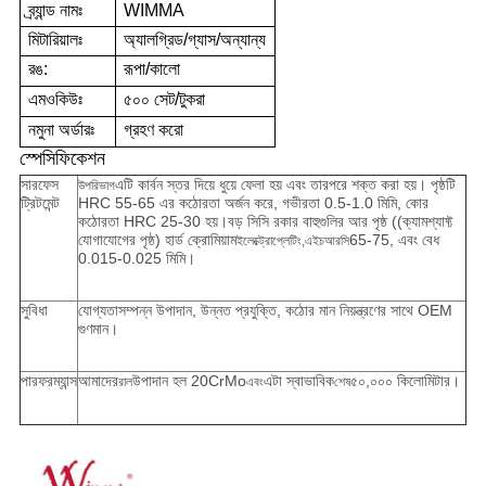
ব্র্যান্ড নামঃ
WIMMA
মিটারিয়ালঃ
অ্যালগ্রিড/গ্যাস/অন্যান্য
রঙ:
রূপা/কালো
এমওকিউঃ
৫০০ সেট/টুকরা
নমুনা অর্ডারঃ
গ্রহণ করো
স্পেসিফিকেশন
সারফেস
এটি কার্বন স্তর দিয়ে ধুয়ে ফেলা হয় এবং তারপরে শক্ত করা হয়। পৃষ্ঠটি
উপরিভাগ
ট্রিটমেন্ট
HRC 55-65 এর কঠোরতা অর্জন করে, গভীরতা 0.5-1.0 মিমি, কোর
কঠোরতা HRC 25-30 হয়।বড় সিসি রকার বাহুগুলির আর পৃষ্ঠ ((ক্যামশ্যাফ্ট
যোগাযোগের পৃষ্ঠ) হার্ড ক্রোমিয়াম
65-75, এবং বেধ
ইলেক্ট্রোপ্লেটিং,এইচআরসি
0.015-0.025 মিমি।
সুবিধা
যোগ্যতাসম্পন্ন উপাদান, উন্নত প্রযুক্তি, কঠোর মান নিয়ন্ত্রণের সাথে OEM
গুণমান।
পারফরম্যান্স
আমাদের
উপাদান হল 20CrMo
এটা স্বাভাবিক
৫০,০০০ কিলোমিটার।
রাল
এবং
শেষ