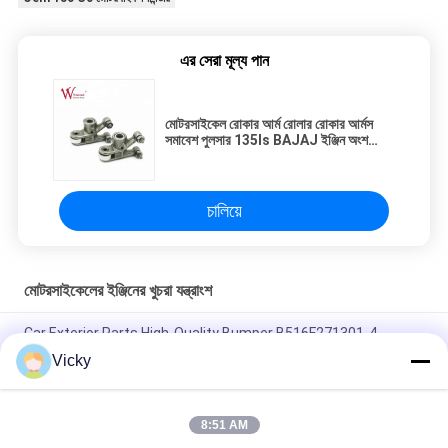
এর সেরা মূল্য পান
মোটরসাইকেল রোকার আর্ম রোলার রোকার আর্মস
সমাবেশ পুলসার 135ls BAJAJ ইঞ্জিন অংশ
ইস্পাত
চালিয়ে
মোটরসাইকেলের ইঞ্জিনের খুচরা যন্ত্রাংশ
Car Exterior Parts High-Quality Bumper B516F271301-4
CHANAN OSHAN​ Z6 Starry White
Vicky
স্টার্টার মোটর হন্ডা EX5 মোটরসাইকেল ইঞ্জিন খুচরা যন্ত্রাংশ সস্তা পাইকারি উচ্চ পারফরম্যান্স
সঙ্গে
8:51 AM