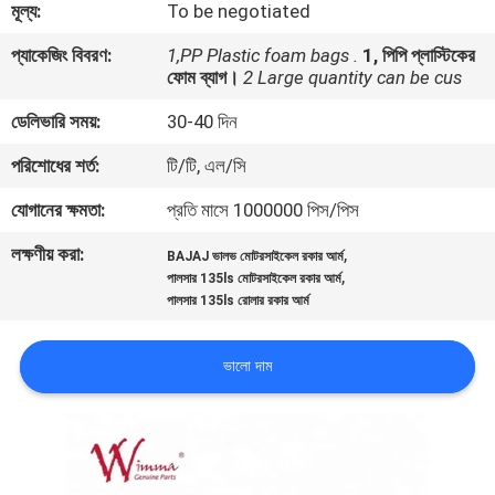
মূল্য:
To be negotiated
গুণমান
প্যাকেজিং বিবরণ:
1,PP Plastic foam bags .
1, পিপি প্লাস্টিকের
ফোম ব্যাগ।
2 Large quantity can be cus
নিয়ন্ত্রণ
ডেলিভারি সময়:
30-40 দিন
খবর
পরিশোধের শর্ত:
টি/টি, এল/সি
যোগানের ক্ষমতা:
প্রতি মাসে 1000000 পিস/পিস
একটি
লক্ষণীয় করা:
,
BAJAJ ভালভ মোটরসাইকেল রকার আর্ম
উদ্ধৃতি
,
পালসার 135ls মোটরসাইকেল রকার আর্ম
পালসার 135ls রোলার রকার আর্ম
অনুরোধ
করুন
ভালো দাম
সাইটম্যাপ