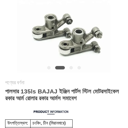
গোপনীয়তা
নীতি
পণ্যের বর্ণনা
পালসার 135ls BAJAJ ইঞ্জিন পার্টস স্টিল মোটরসাইকেল
রকার আর্ম রোলার রকার আর্মস সমাবেশ
উৎপত্তিস্থল:
চংকিং, চীন (মিয়ানমারে)