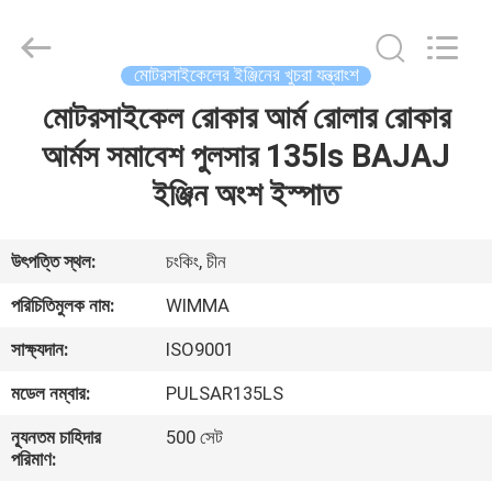
Chongqing
Litron
Spare
Parts
Co.,
মোটরসাইকেলের ইঞ্জিনের খুচরা যন্ত্রাংশ
Ltd..
All
Rights
মোটরসাইকেল রোকার আর্ম রোলার রোকার
বাড়ি
Reserved.
আর্মস সমাবেশ পুলসার 135ls BAJAJ
পণ্য
ইঞ্জিন অংশ ইস্পাত
ভিডিও
উৎপত্তি স্থল:
চংকিং, চীন
পরিচিতিমুলক নাম:
WIMMA
আমাদের
সাক্ষ্যদান:
ISO9001
সম্বন্ধে
মডেল নম্বার:
PULSAR135LS
কারখানা
ন্যূনতম চাহিদার
500 সেট
পরিমাণ:
পরিদর্শন