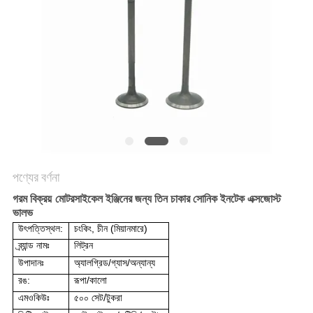
গোপনীয়তা
নীতি
পণ্যের বর্ণনা
গরম বিক্রয়
মোটরসাইকেল ইঞ্জিনের জন্য তিন চাকার সোনিক ইনটেক এক্সজোস্ট
ভালভ
উৎপত্তিস্থল:
চংকিং, চীন (মিয়ানমারে)
ব্র্যান্ড নামঃ
লিট্রন
উপাদানঃ
অ্যালগ্রিড/গ্যাস/অন্যান্য
রঙ:
রূপা/কালো
এমওকিউঃ
৫০০ সেট/টুকরা