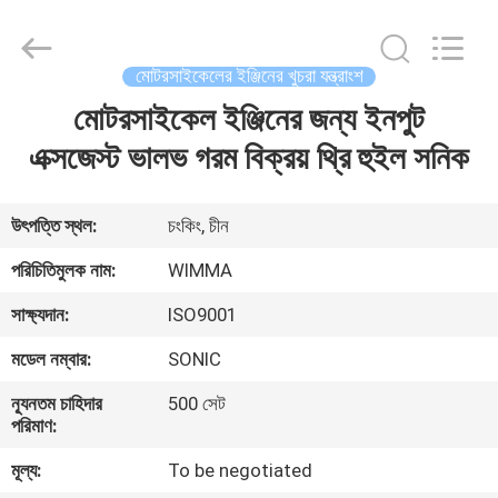
Chongqing
Litron
Spare
Parts
Co.,
মোটরসাইকেলের ইঞ্জিনের খুচরা যন্ত্রাংশ
Ltd..
All
Rights
মোটরসাইকেল ইঞ্জিনের জন্য ইনপুট
বাড়ি
Reserved.
এক্সজেস্ট ভালভ গরম বিক্রয় থ্রি হুইল সনিক
পণ্য
উৎপত্তি স্থল:
চংকিং, চীন
ভিডিও
পরিচিতিমুলক নাম:
WIMMA
সাক্ষ্যদান:
ISO9001
আমাদের
মডেল নম্বার:
SONIC
সম্বন্ধে
ন্যূনতম চাহিদার
500 সেট
পরিমাণ:
কারখানা
মূল্য:
To be negotiated
পরিদর্শন