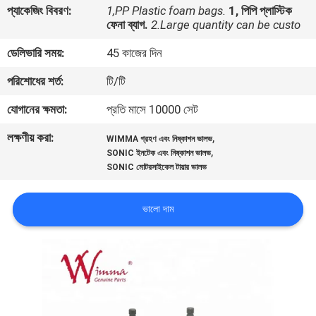
প্যাকেজিং বিবরণ:
1,PP Plastic foam bags.
1, পিপি প্লাস্টিক
ফেনা ব্যাগ.
2.Large quantity can be custo
গুণমান
ডেলিভারি সময়:
45 কাজের দিন
নিয়ন্ত্রণ
পরিশোধের শর্ত:
টি/টি
খবর
যোগানের ক্ষমতা:
প্রতি মাসে 10000 সেট
লক্ষণীয় করা:
,
WIMMA গ্রহণ এবং নিষ্কাশন ভালভ
একটি
,
SONIC ইনটেক এবং নিষ্কাশন ভালভ
SONIC মোটরসাইকেল টায়ার ভালভ
উদ্ধৃতি
অনুরোধ
ভালো দাম
করুন
সাইটম্যাপ