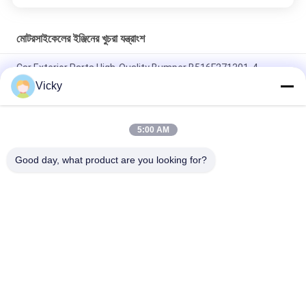
মোটরসাইকেলের ইঞ্জিনের খুচরা যন্ত্রাংশ
Car Exterior Parts High-Quality Bumper B516F271301-4
CHANAN OSHAN​ Z6 Starry White
Vicky
স্টার্টার মোটর হন্ডা EX5 মোটরসাইকেল ইঞ্জিন খুচরা যন্ত্রাংশ সস্তা পাইকারি উচ্চ পারফরম্যান্স
সঙ্গে
5:00 AM
মোটরসাইকেল স্পার্ক প্লাগ জন্য CPR8EAIX-9 চীন সরবরাহকারী ইঞ্জিন সিস্টেম
Good day, what product are you looking for?
সব
মোটরসাইকেলের ইঞ্জিনের 
মোটরসাইকেলের বৈদ্যুতিক 
খুচরা যন্ত্রাংশ
যন্ত্রাংশ
মোটরসাইকেল ট্রান্সমিশন 
অটো ক্যাবল মেশিন
যন্ত্রাংশ