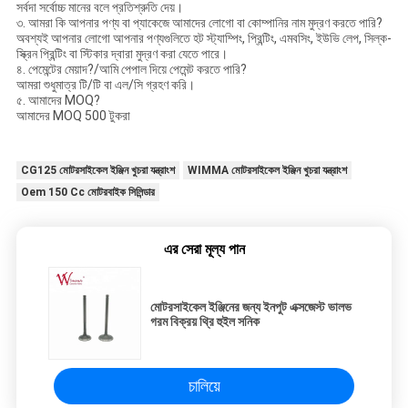
সর্বদা সর্বোচ্চ মানের বলে প্রতিশ্রুতি দেয়।
৩. আমরা কি আপনার পণ্য বা প্যাকেজে আমাদের লোগো বা কোম্পানির নাম মুদ্রণ করতে পারি?
অবশ্যই আপনার লোগো আপনার পণ্যগুলিতে হট স্ট্যাম্পিং, প্রিন্টিং, এমবসিং, ইউভি লেপ, সিল্ক-
স্ক্রিন প্রিন্টিং বা স্টিকার দ্বারা মুদ্রণ করা যেতে পারে।
৪. পেমেন্টের মেয়াদ?/আমি পেপাল দিয়ে পেমেন্ট করতে পারি?
আমরা শুধুমাত্র টি/টি বা এল/সি গ্রহণ করি।
৫. আমাদের MOQ?
আমাদের MOQ 500 টুকরা
CG125 মোটরসাইকেল ইঞ্জিন খুচরা যন্ত্রাংশ
WIMMA মোটরসাইকেল ইঞ্জিন খুচরা যন্ত্রাংশ
Oem 150 Cc মোটরবাইক সিলিন্ডার
এর সেরা মূল্য পান
মোটরসাইকেল ইঞ্জিনের জন্য ইনপুট এক্সজেস্ট ভালভ
গরম বিক্রয় থ্রি হুইল সনিক
চালিয়ে