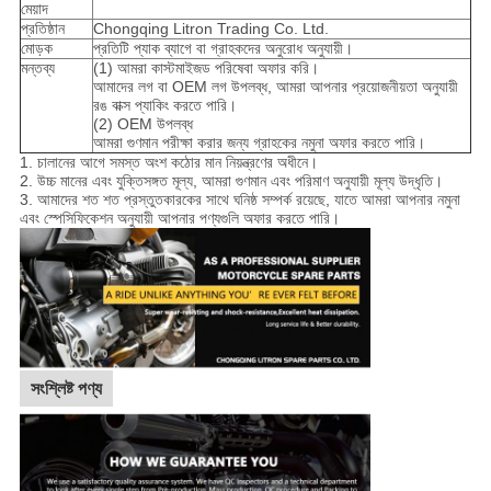
মেয়াদ
প্রতিষ্ঠান
Chongqing Litron Trading Co. Ltd.
মোড়ক
প্রতিটি প্যাক ব্যাগে বা গ্রাহকদের অনুরোধ অনুযায়ী।
মন্তব্য
(1) আমরা কাস্টমাইজড পরিষেবা অফার করি।
আমাদের লগ বা OEM লগ উপলব্ধ, আমরা আপনার প্রয়োজনীয়তা অনুযায়ী
রঙ বাক্স প্যাকিং করতে পারি।
(2) OEM উপলব্ধ
আমরা গুণমান পরীক্ষা করার জন্য গ্রাহকের নমুনা অফার করতে পারি।
1. চালানের আগে সমস্ত অংশ কঠোর মান নিয়ন্ত্রণের অধীনে।
2. উচ্চ মানের এবং যুক্তিসঙ্গত মূল্য, আমরা গুণমান এবং পরিমাণ অনুযায়ী মূল্য উদ্ধৃতি।
3. আমাদের শত শত প্রস্তুতকারকের সাথে ঘনিষ্ঠ সম্পর্ক রয়েছে, যাতে আমরা আপনার নমুনা
এবং স্পেসিফিকেশন অনুযায়ী আপনার পণ্যগুলি অফার করতে পারি।
সংশ্লিষ্ট পণ্য