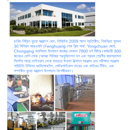
চংকিং লিট্রন খুচরা যন্ত্রাংশ কোং, লিমিটেড 2009 সালে প্রতিষ্ঠিত, নিবন্ধিত মূলধন
30 মিলিয়ন আরএমবি।Fenghuang লেক শিল্প পার্ক, Yongchuan জেলা,
Chongqing অবস্থিত.উৎপাদন কাজের দোকান 7800 বর্গ মিটার।কর্মচারী 300
জনেরও বেশি লোক।আমরা সিনিয়র প্রযুক্তিগত দল এবং প্রথম শ্রেণীর ব্যবস্থাপনা
সিস্টেম আছে.তাইওয়ান থেকে সবচেয়ে উন্নত উত্পাদন সরঞ্জাম এবং পরীক্ষার সরঞ্জাম
পরিচিতি.বিভিন্ন অটোমোবাইল, মোটরসাইকেল তারের এবং বাইরের টিউব, এবং
সম্পর্কিত খুচরা যন্ত্রাংশ উৎপাদনে বিশেষীকরণ।