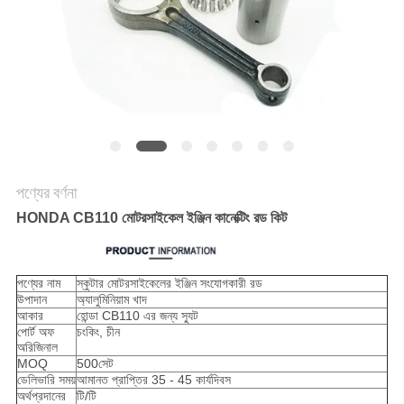
গোপনীয়তা
নীতি
পণ্যের বর্ণনা
HONDA CB110 মোটরসাইকেল ইঞ্জিন কানেক্টিং রড কিট
পণ্যের নাম
স্কুটার মোটরসাইকেলের ইঞ্জিন সংযোগকারী রড
উপাদান
অ্যালুমিনিয়াম খাদ
আকার
হোন্ডা CB110 এর জন্য স্যুট
পোর্ট অফ
চংকিং, চীন
অরিজিনাল
MOQ
500সেট
ডেলিভারি সময়
আমানত প্রাপ্তির 35 - 45 কার্যদিবস
অর্থপ্রদানের
টি/টি