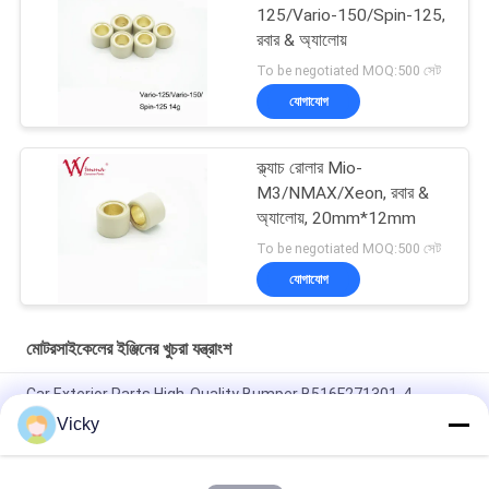
125/Vario-150/Spin-125,
রবার & অ্যালোয়
To be negotiated MOQ:500 সেট
যোগাযোগ
ক্ল্যাচ রোলার Mio-
M3/NMAX/Xeon, রবার &
অ্যালোয়, 20mm*12mm
To be negotiated MOQ:500 সেট
যোগাযোগ
মোটরসাইকেলের ইঞ্জিনের খুচরা যন্ত্রাংশ
Car Exterior Parts High-Quality Bumper B516F271301-4
CHANAN OSHAN​ Z6 Starry White
Vicky
স্টার্টার মোটর হন্ডা EX5 মোটরসাইকেল ইঞ্জিন খুচরা যন্ত্রাংশ সস্তা পাইকারি উচ্চ পারফরম্যান্স
সঙ্গে