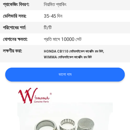
প্যাকেজিং বিবরণ:
নিয়মিত প্যাকিং
গুণমান
ডেলিভারি সময়:
35-45 দিন
নিয়ন্ত্রণ
পরিশোধের শর্ত:
টি/টি
যোগানের ক্ষমতা:
প্রতি মাসে 10000 সেট
খবর
লক্ষণীয় করা:
,
HONDA CB110 মোটরসাইকেল কানেক্টিং রড কিট
WIMMA মোটরসাইকেল কানেক্টিং রড কিট
একটি
উদ্ধৃতি
ভালো দাম
অনুরোধ
করুন
সাইটম্যাপ