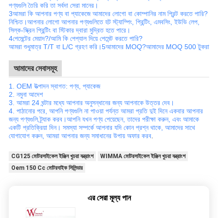
পণ্যগুলি তৈরি করি তা সর্বদা সেরা মানের।
3আমরা কি আপনার পণ্য বা প্যাকেজে আমাদের লোগো বা কোম্পানির নাম প্রিন্ট করতে পারি?
নিশ্চিত।আপনার লোগো আপনার পণ্যগুলিতে হট স্ট্যাম্পিং, প্রিন্টিং, এমবসিং, ইউভি লেপ,
সিল্ক-স্ক্রিন প্রিন্টিং বা স্টিকার দ্বারা মুদ্রিত হতে পারে।
4পেমেন্টের মেয়াদ?/আমি কি পেপ্যাল ​​দিয়ে পেমেন্ট করতে পারি?
আমরা শুধুমাত্র T/T বা L/C গ্রহণ করি।5আমাদের MOQ?আমাদের MOQ 500 টুকরা
আমাদের সেবাসমূহ
1. OEM উত্পাদন স্বাগত: পণ্য, প্যাকেজ
2. নমুনা আদেশ
3. আমরা 24 ঘন্টার মধ্যে আপনার অনুসন্ধানের জন্য আপনাকে উত্তর দেব।
4. পাঠানোর পরে, আপনি পণ্যগুলি না পাওয়া পর্যন্ত আমরা প্রতি দুই দিনে একবার আপনার
জন্য পণ্যগুলি ট্র্যাক করব।আপনি যখন পণ্য পেয়েছেন, তাদের পরীক্ষা করুন, এবং আমাকে
একটি প্রতিক্রিয়া দিন। সমস্যা সম্পর্কে আপনার যদি কোন প্রশ্ন থাকে, আমাদের সাথে
যোগাযোগ করুন, আমরা আপনার জন্য সমাধানের উপায় অফার করব
.
CG125 মোটরসাইকেল ইঞ্জিন খুচরা যন্ত্রাংশ
WIMMA মোটরসাইকেল ইঞ্জিন খুচরা যন্ত্রাংশ
Oem 150 Cc মোটরবাইক সিলিন্ডার
এর সেরা মূল্য পান