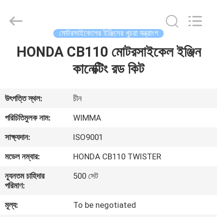
Chongqing
Litron
Spare
Parts
Co.,
মোটরসাইকেলের ইঞ্জিনের খুচরা যন্ত্রাংশ
Ltd..
All
Rights
HONDA CB110 মোটরসাইকেল ইঞ্জিন
বাড়ি
Reserved.
কানেক্টিং রড কিট
পণ্য
উৎপত্তি স্থল:
চীন
ভিডিও
পরিচিতিমুলক নাম:
WIMMA
সাক্ষ্যদান:
ISO9001
আমাদের
মডেল নম্বার:
HONDA CB110 TWISTER
সম্বন্ধে
ন্যূনতম চাহিদার
500 সেট
পরিমাণ:
কারখানা
মূল্য:
To be negotiated
পরিদর্শন