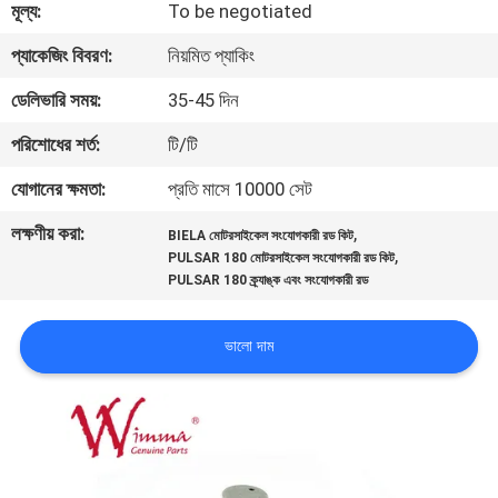
মূল্য:
To be negotiated
গুণমান
প্যাকেজিং বিবরণ:
নিয়মিত প্যাকিং
নিয়ন্ত্রণ
ডেলিভারি সময়:
35-45 দিন
পরিশোধের শর্ত:
টি/টি
খবর
যোগানের ক্ষমতা:
প্রতি মাসে 10000 সেট
লক্ষণীয় করা:
,
একটি
BIELA ​​মোটরসাইকেল সংযোগকারী রড কিট
,
PULSAR 180 মোটরসাইকেল সংযোগকারী রড কিট
উদ্ধৃতি
PULSAR 180 ক্র্যাঙ্ক এবং সংযোগকারী রড
অনুরোধ
ভালো দাম
করুন
সাইটম্যাপ