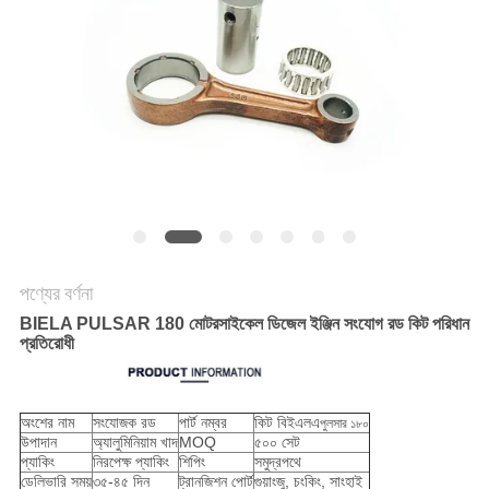
গোপনীয়তা
নীতি
পণ্যের বর্ণনা
BIELA PULSAR 180 মোটরসাইকেল ডিজেল ইঞ্জিন সংযোগ রড কিট পরিধান
প্রতিরোধী
অংশের নাম
সংযোজক রড
পার্ট নম্বর
কিট বিইএলএ
পুলসার ১৮০
উপাদান
অ্যালুমিনিয়াম খাদ
MOQ
৫০০ সেট
প্যাকিং
নিরপেক্ষ প্যাকিং
শিপিং
সমুদ্রপথে
ডেলিভারি সময়
৩৫-৪৫ দিন
ট্রানজিশন পোর্ট
গুয়াংজু, চংকিং, সাংহাই