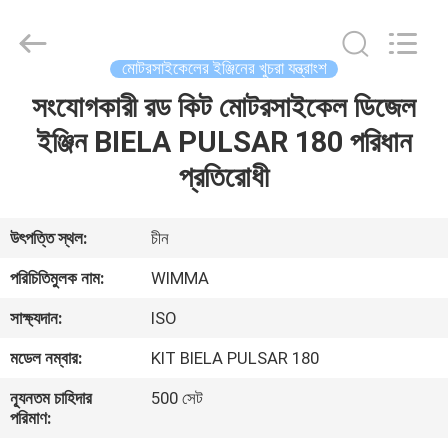
Chongqing
Litron
Spare
Parts
Co.,
মোটরসাইকেলের ইঞ্জিনের খুচরা যন্ত্রাংশ
Ltd..
All
Rights
সংযোগকারী রড কিট মোটরসাইকেল ডিজেল
বাড়ি
Reserved.
ইঞ্জিন BIELA PULSAR 180 পরিধান
পণ্য
প্রতিরোধী
ভিডিও
উৎপত্তি স্থল:
চীন
পরিচিতিমুলক নাম:
WIMMA
আমাদের
সাক্ষ্যদান:
ISO
সম্বন্ধে
মডেল নম্বার:
KIT BIELA ​​PULSAR 180
কারখানা
ন্যূনতম চাহিদার
500 সেট
পরিমাণ:
পরিদর্শন