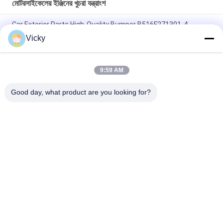
মোটরসাইকেলের ইঞ্জিনের খুচরা যন্ত্রাংশ
Car Exterior Parts High-Quality Bumper B516F271301-4
CHANAN OSHAN​ Z6 Starry White
Vicky
স্টার্টার মোটর হন্ডা EX5 মোটরসাইকেল ইঞ্জিন খুচরা যন্ত্রাংশ সস্তা পাইকারি উচ্চ পারফরম্যান্স
সঙ্গে
9:59 AM
মোটরসাইকেল স্পার্ক প্লাগ জন্য CPR8EAIX-9 চীন সরবরাহকারী ইঞ্জিন সিস্টেম
Good day, what product are you looking for?
সব
মোটরসাইকেলের ইঞ্জিনের 
মোটরসাইকেলের বৈদ্যুতিক 
খুচরা যন্ত্রাংশ
যন্ত্রাংশ
মোটরসাইকেল ট্রান্সমিশন 
অটো ক্যাবল মেশিন
যন্ত্রাংশ
মোটরসাইকেল ব্রেক যন্ত্রাংশ
মোটরসাইকেলের বডি পার্টস