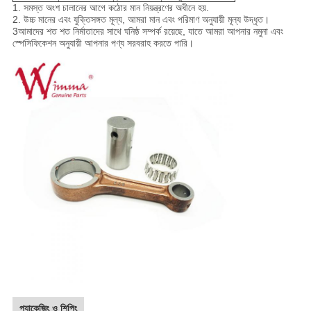
1. সমস্ত অংশ চালানের আগে কঠোর মান নিয়ন্ত্রণের অধীনে হয়.
2. উচ্চ মানের এবং যুক্তিসঙ্গত মূল্য, আমরা মান এবং পরিমাণ অনুযায়ী মূল্য উদ্ধৃত।
3আমাদের শত শত নির্মাতাদের সাথে ঘনিষ্ঠ সম্পর্ক রয়েছে, যাতে আমরা আপনার নমুনা এবং
স্পেসিফিকেশন অনুযায়ী আপনার পণ্য সরবরাহ করতে পারি।
প্যাকেজিং ও শিপিং