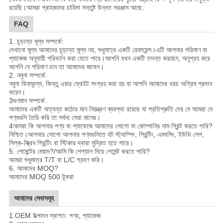
রয়েছি।আমরা গ্রাহকদের চাহিদা সন্তুষ্ট উন্নত সরঞ্জাম আছে.
FAQ
1. চূড়ান্ত মূল্য সম্পর্কে:
দেখানো মূল্য আমাদের চূড়ান্ত মূল্য নয়, শুধুমাত্র একটি রেফারেন্স।এটি আপনার পরিমাণ বা
প্যাকেজ অনুযায়ী পরিবর্তন করা যেতে পারে।আপনি যখন একটি তদন্ত করছেন, অনুগ্রহ করে
আপনি যে পরিমাণ চান তা আমাদের জানান।
2. নমুনা সম্পর্কে:
নমুনা বিনামূল্যে, কিন্তু এয়ার ফ্রেইট সংগ্রহ করা হয় বা আপনি আমাদের খরচ অগ্রিম প্রদান
করেন।
3গুণমান সম্পর্কে:
আমাদের একটি অত্যন্ত কঠোর মান নিয়ন্ত্রণ ব্যবস্থা রয়েছে যা প্রতিশ্রুতি দেয় যে আমরা যে
পণ্যগুলি তৈরি করি তা সর্বদা সেরা মানের।
4আমরা কি আপনার পণ্য বা প্যাকেজে আমাদের লোগো বা কোম্পানির নাম প্রিন্ট করতে পারি?
নিশ্চিত।আপনার লোগো আপনার পণ্যগুলিতে হট স্ট্যাম্পিং, প্রিন্টিং, এমবসিং, ইউভি লেপ,
সিল্ক-স্ক্রিন প্রিন্টিং বা স্টিকার দ্বারা মুদ্রিত হতে পারে।
5. পেমেন্টের মেয়াদ?/আমি কি পেপ্যাল ​​দিয়ে পেমেন্ট করতে পারি?
আমরা শুধুমাত্র T/T বা L/C গ্রহণ করি।
6. আমাদের MOQ?
আমাদের MOQ 500 টুকরা
আমাদের সেবাসমূহ
1.
OEM উত্পাদন স্বাগত: পণ্য, প্যাকেজ