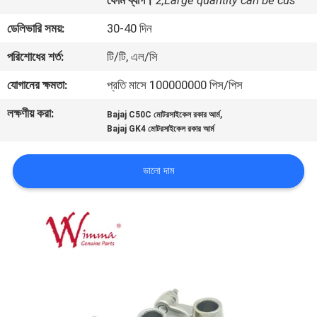
ফোম ব্যাগ।
2,Large quantity can be cus
ডেলিভারি সময়:
30-40 দিন
গুণমান
পরিশোধের শর্ত:
টি/টি, এল/সি
নিয়ন্ত্রণ
যোগানের ক্ষমতা:
প্রতি মাসে 100000000 পিস/পিস
খবর
লক্ষণীয় করা:
,
Bajaj C50C মোটরসাইকেল রকার আর্ম
Bajaj GK4 মোটরসাইকেল রকার আর্ম
একটি
ভালো দাম
উদ্ধৃতি
অনুরোধ
করুন
সাইটম্যাপ