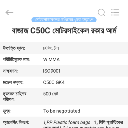
Chongqing
Litron
Spare
Parts
Co.,
মোটরসাইকেলের ইঞ্জিনের খুচরা যন্ত্রাংশ
Ltd..
All
Rights
বাজাজ C50C মোটরসাইকেল রকার আর্ম
বাড়ি
Reserved.
পণ্য
উৎপত্তি স্থল:
চংকিং, চীন
পরিচিতিমুলক নাম:
WIMMA
ভিডিও
সাক্ষ্যদান:
ISO9001
মডেল নম্বার:
C50C GK4
আমাদের
ন্যূনতম চাহিদার
500 সেট
সম্বন্ধে
পরিমাণ:
মূল্য:
To be negotiated
কারখানা
প্যাকেজিং বিবরণ:
1,PP Plastic foam bags .
1, পিপি প্লাস্টিকের
পরিদর্শন