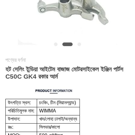
গোপনীয়তা
নীতি
পণ্যের বর্ণনা
হট সেলিং ইন্ডিয়া আইটেম বাজাজ মোটরসাইকেল ইঞ্জিন পার্টস
C50C GK4 রকার আর্ম
উৎপত্তি স্থল:
চংকিং, চীন (মিয়ানল্যান্ড)
পরিচিতিমুলক নাম:
WIMMA
উপাদান:
খাদ/লোহা ঢালাই/অন্যান্য
রঙ:
সিলভার/কালো