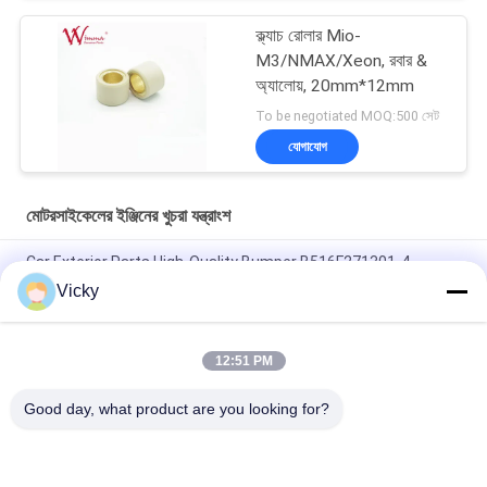
ক্ল্যাচ রোলার Mio-
M3/NMAX/Xeon, রবার &
অ্যালোয়, 20mm*12mm
To be negotiated MOQ:500 সেট
যোগাযোগ
মোটরসাইকেলের ইঞ্জিনের খুচরা যন্ত্রাংশ
Car Exterior Parts High-Quality Bumper B516F271301-4
CHANAN OSHAN​ Z6 Starry White
Vicky
স্টার্টার মোটর হন্ডা EX5 মোটরসাইকেল ইঞ্জিন খুচরা যন্ত্রাংশ সস্তা পাইকারি উচ্চ পারফরম্যান্স
সঙ্গে
12:51 PM
মোটরসাইকেল স্পার্ক প্লাগ জন্য CPR8EAIX-9 চীন সরবরাহকারী ইঞ্জিন সিস্টেম
Good day, what product are you looking for?
সব