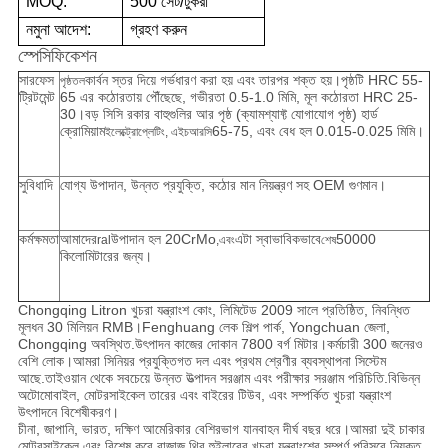
MOQ:
500 সেট/টুকরা
নমুনা আদেশ:
গ্রহণ করুন
স্পেসিফিকেশন
সারফেস
কার্বন স্তর দিয়ে গর্ভধারণ করা হয় এবং তারপর শক্ত হয়।পৃষ্ঠটি HRC 55-
পৃষ্ঠতল
ট্রিটমেন্ট
65 এর কঠোরতায় পৌঁছেছে, গভীরতা 0.5-1.0 মিমি, মূল কঠোরতা HRC 25-
30।বড় সিসি রকার বাহুগুলির আর পৃষ্ঠ (ক্যামশ্যাফ্ট যোগাযোগ পৃষ্ঠ) হার্ড
ক্রোমিয়াম
65-75, এবং বেধ হল 0.015-0.025 মিমি।
ইলেক্ট্রোপ্লেটিং, এইচআরসি
সুবিধাদি
যোগ্য উপাদান, উন্নত প্রযুক্তি, কঠোর মান নিয়ন্ত্রণ সহ OEM গুণমান।
কর্মক্ষমতা
আমাদের
উপাদান হল 20CrMo
এটা স্বাভাবিকভাবে
50000
ral
,এবং
শেষ
কিলোমিটারের জন্য।
Chongqing Litron খুচরা যন্ত্রাংশ কোং, লিমিটেড 2009 সালে প্রতিষ্ঠিত, নিবন্ধিত
মূলধন 30 মিলিয়ন RMB।Fenghuang লেক শিল্প পার্ক, Yongchuan জেলা,
Chongqing অবস্থিত.উৎপাদন কাজের দোকান 7800 বর্গ মিটার।কর্মচারী 300 জনেরও
বেশি লোক।আমরা সিনিয়র প্রযুক্তিগত দল এবং প্রথম শ্রেণীর ব্যবস্থাপনা সিস্টেম
আছে.তাইওয়ান থেকে সবচেয়ে উন্নত উত্পাদন সরঞ্জাম এবং পরীক্ষার সরঞ্জাম পরিচিতি.বিভিন্ন
অটোমোবাইল, মোটরসাইকেল তারের এবং বাইরের টিউব, এবং সম্পর্কিত খুচরা যন্ত্রাংশ
উৎপাদনে বিশেষীকরণ।
চীনা, জাপানি, ভারত, দক্ষিণ আমেরিকার বেশিরভাগ যানবাহন দীর্ঘ বছর ধরে।আমরা দুই চাকার
মোটরসাইকেল এবং বিশেষ করে বাজাজ থ্রি হুইলারের খুচরা যন্ত্রাংশের সম্পূর্ণ পরিসরে নিযুক্ত