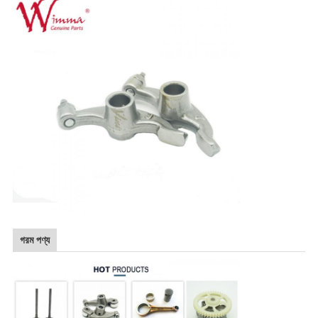
গরম পণ্য