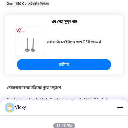
Oem 150 Cc মোটরবাইক সিলিন্ডার
এর সেরা মূল্য পান
মোটরসাইকেল ইঞ্জিনের অংশ C50 গ্রেড A
চালিয়ে
মোটরসাইকেলের ইঞ্জিনের খুচরা যন্ত্রাংশ
Car Exterior Parts High-Quality Bumper B516F271301-4
CHANAN OSHAN​ Z6 Starry White
Vicky
স্টার্টার মোটর হন্ডা EX5 মোটরসাইকেল ইঞ্জিন খুচরা যন্ত্রাংশ সস্তা পাইকারি উচ্চ পারফরম্যান্স
সঙ্গে
12:49 PM