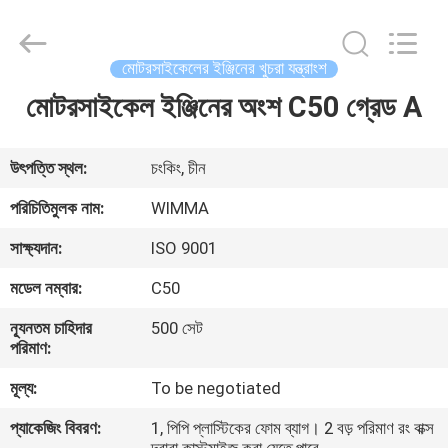
Chongqing
Litron
Spare
Parts
Co.,
মোটরসাইকেলের ইঞ্জিনের খুচরা যন্ত্রাংশ
Ltd..
All
Rights
মোটরসাইকেল ইঞ্জিনের অংশ C50 গ্রেড A
বাড়ি
Reserved.
পণ্য
উৎপত্তি স্থল:
চংকিং, চীন
পরিচিতিমুলক নাম:
WIMMA
ভিডিও
সাক্ষ্যদান:
ISO 9001
মডেল নম্বার:
C50
আমাদের
ন্যূনতম চাহিদার
500 সেট
সম্বন্ধে
পরিমাণ:
মূল্য:
To be negotiated
কারখানা
প্যাকেজিং বিবরণ:
1, পিপি প্লাস্টিকের ফোম ব্যাগ। 2 বড় পরিমাণ রং বাক্স
পরিদর্শন