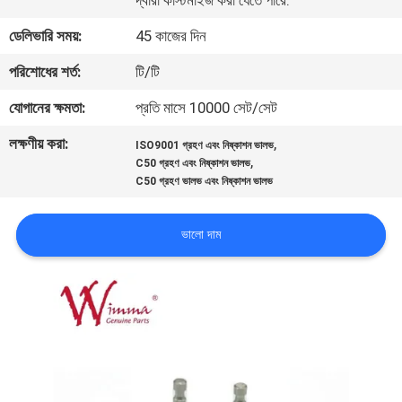
দ্বারা কাস্টমাইজ করা যেতে পারে.
ডেলিভারি সময়:
45 কাজের দিন
গুণমান
পরিশোধের শর্ত:
টি/টি
নিয়ন্ত্রণ
যোগানের ক্ষমতা:
প্রতি মাসে 10000 সেট/সেট
খবর
লক্ষণীয় করা:
,
ISO9001 গ্রহণ এবং নিষ্কাশন ভালভ
,
C50 গ্রহণ এবং নিষ্কাশন ভালভ
C50 গ্রহণ ভালভ এবং নিষ্কাশন ভালভ
একটি
উদ্ধৃতি
ভালো দাম
অনুরোধ
করুন
সাইটম্যাপ