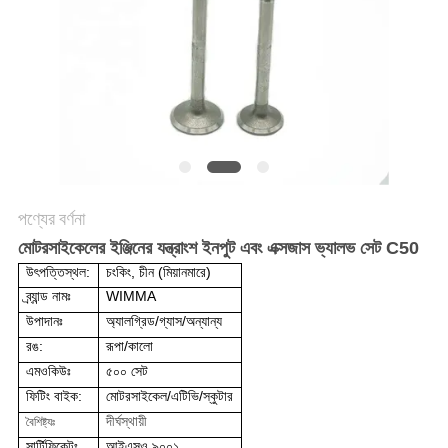
গোপনীয়তা
নীতি
পণ্যের বর্ণনা
মোটরসাইকেলের ইঞ্জিনের যন্ত্রাংশ ইনপুট এবং এক্সজাস ভ্যালভ সেট C50
উৎপত্তিস্থল:
চংকিং, চীন (মিয়ানমারে)
ব্র্যান্ড নামঃ
WIMMA
উপাদানঃ
অ্যালগ্রিড/গ্যাস/অন্যান্য
রঙ:
রূপা/কালো
এমওকিউঃ
৫০০ সেট
ফিটিং বাইক:
মোটরসাইকেল/এটিভি/স্কুটার
দীর্ঘস্থায়ী
বৈশিষ্ট্যঃ
সার্টিফিকেটঃ
আইএসও ৯০০১