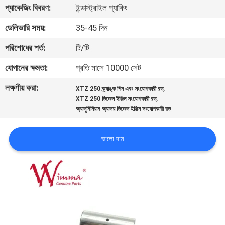
প্যাকেজিং বিবরণ:
ইন্ডাস্ট্রাইল প্যাকিং
গুণমান
ডেলিভারি সময়:
35-45 দিন
নিয়ন্ত্রণ
পরিশোধের শর্ত:
টি/টি
যোগানের ক্ষমতা:
প্রতি মাসে 10000 সেট
খবর
লক্ষণীয় করা:
,
XTZ 250 ক্র্যাঙ্ক পিন এবং সংযোগকারী রড
,
XTZ 250 ডিজেল ইঞ্জিন সংযোগকারী রড
একটি
অ্যালুমিনিয়াম অ্যালয় ডিজেল ইঞ্জিন সংযোগকারী রড
উদ্ধৃতি
ভালো দাম
অনুরোধ
করুন
সাইটম্যাপ