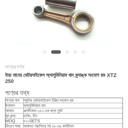
গোপনীয়তা
নীতি
পণ্যের বর্ণনা
উচ্চ মানের মোটরসাইকেল অ্যালুমিনিয়াম খাদ ক্র্যাঙ্ক সংযোগ রড XTZ
250
চক্র অ্যালুমিনিয়াম অ্যালোয় ক্র্যাঙ্ক কো
পণ্যের তথ্য
পণ্যের নাম
স্কুটার মোটরসাইকেল ইঞ্জিন সংযোগ রড
উপাদান
অ্যালুমিনিয়াম খাদ
আকার
এক্সটিজেড-২৫০-এর জন্য স্যুট
মূল বন্দর
চংকিং, চীন
MOQ
৫০০SETS
বিতরণ সময়
আমানত প্রাপ্তির পর ৩০-৩৫ কার্যদিবস