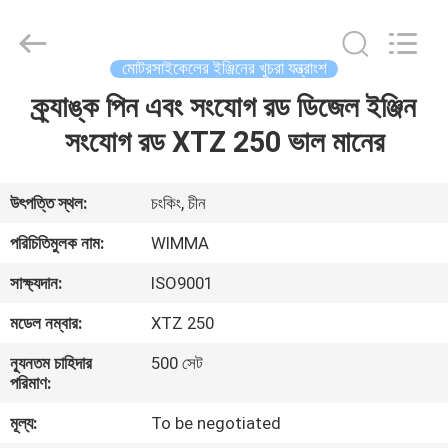
Chongqing
Litron
Spare
Parts
Co.,
মোটরসাইকেলের ইঞ্জিনের খুচরা যন্ত্রাংশ
Ltd..
All
Rights
ক্র্যাঙ্ক পিন এবং সংযোগ রড ডিজেল ইঞ্জিন
বাড়ি
Reserved.
সংযোগ রড XTZ 250 ভাল মানের
পণ্য
উৎপত্তি স্থল:
চংকিং, চীন
ভিডিও
পরিচিতিমুলক নাম:
WIMMA
সাক্ষ্যদান:
ISO9001
আমাদের
মডেল নম্বার:
XTZ 250
সম্বন্ধে
ন্যূনতম চাহিদার
500 সেট
পরিমাণ:
কারখানা
মূল্য:
To be negotiated
পরিদর্শন