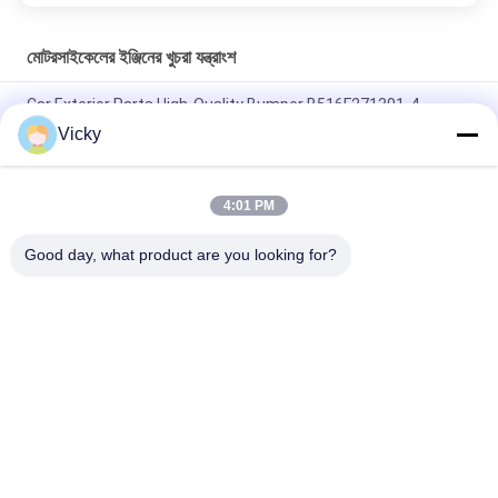
মোটরসাইকেলের ইঞ্জিনের খুচরা যন্ত্রাংশ
Car Exterior Parts High-Quality Bumper B516F271301-4
CHANAN OSHAN​ Z6 Starry White
Vicky
স্টার্টার মোটর হন্ডা EX5 মোটরসাইকেল ইঞ্জিন খুচরা যন্ত্রাংশ সস্তা পাইকারি উচ্চ পারফরম্যান্স
সঙ্গে
4:01 PM
মোটরসাইকেল স্পার্ক প্লাগ জন্য CPR8EAIX-9 চীন সরবরাহকারী ইঞ্জিন সিস্টেম
Good day, what product are you looking for?
সব
মোটরসাইকেলের ইঞ্জিনের 
মোটরসাইকেলের বৈদ্যুতিক 
খুচরা যন্ত্রাংশ
যন্ত্রাংশ
মোটরসাইকেল ট্রান্সমিশন 
অটো ক্যাবল মেশিন
যন্ত্রাংশ