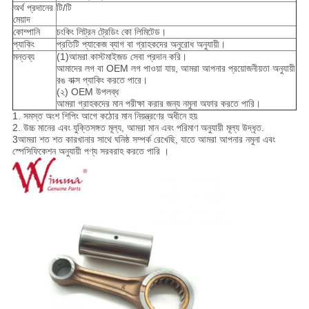
অর্থ প্রদানের
টি/টি
মেয়াদ
কোম্পানি
চংকিং লিট্রন ট্রেডিং কো লিমিটেড।
প্যাকিং
প্রতিটি প্যাকেজ ব্যাগ বা গ্রাহকদের অনুরোধ অনুযায়ী।
মন্তব্য
(1)আমরা কাস্টমাইজড সেবা প্রদান করি।
আমাদের লগ বা OEM লগ পাওয়া যায়, আমরা আপনার প্রয়োজনীয়তা অনুযায়ী
রঙ বাক্স প্যাকিং করতে পারে।
(২) OEM উপলব্ধ
আমরা গ্রাহকদের মান পরীক্ষা করার জন্য নমুনা অফার করতে পারি।
1. সমস্ত অংশ শিপিং আগে কঠোর মান নিয়ন্ত্রণের অধীনে হয়
2. উচ্চ মানের এবং যুক্তিসঙ্গত মূল্য, আমরা মান এবং পরিমাণ অনুযায়ী মূল্য উদ্ধৃত.
3আমরা শত শত কারখানার সাথে ঘনিষ্ঠ সম্পর্ক রেখেছি, যাতে আমরা আপনার নমুনা এবং
স্পেসিফিকেশন অনুযায়ী পণ্য সরবরাহ করতে পারি ।