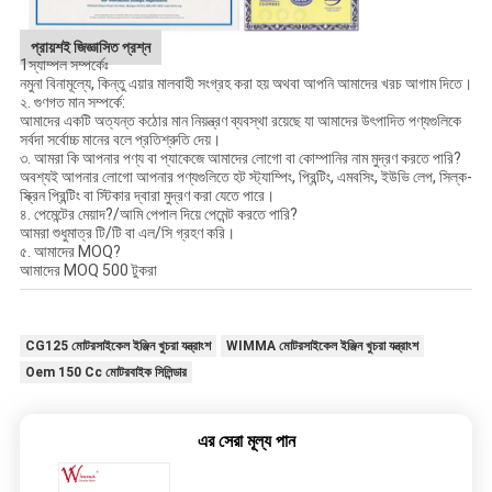
প্রায়শই জিজ্ঞাসিত প্রশ্ন
1স্যাম্পল সম্পর্কেঃ
নমুনা বিনামূল্যে, কিন্তু এয়ার মালবাহী সংগ্রহ করা হয় অথবা আপনি আমাদের খরচ আগাম দিতে।
২. গুণগত মান সম্পর্কে:
আমাদের একটি অত্যন্ত কঠোর মান নিয়ন্ত্রণ ব্যবস্থা রয়েছে যা আমাদের উৎপাদিত পণ্যগুলিকে
সর্বদা সর্বোচ্চ মানের বলে প্রতিশ্রুতি দেয়।
৩. আমরা কি আপনার পণ্য বা প্যাকেজে আমাদের লোগো বা কোম্পানির নাম মুদ্রণ করতে পারি?
অবশ্যই আপনার লোগো আপনার পণ্যগুলিতে হট স্ট্যাম্পিং, প্রিন্টিং, এমবসিং, ইউভি লেপ, সিল্ক-
স্ক্রিন প্রিন্টিং বা স্টিকার দ্বারা মুদ্রণ করা যেতে পারে।
৪. পেমেন্টের মেয়াদ?/আমি পেপাল দিয়ে পেমেন্ট করতে পারি?
আমরা শুধুমাত্র টি/টি বা এল/সি গ্রহণ করি।
৫. আমাদের MOQ?
আমাদের MOQ 500 টুকরা
CG125 মোটরসাইকেল ইঞ্জিন খুচরা যন্ত্রাংশ
WIMMA মোটরসাইকেল ইঞ্জিন খুচরা যন্ত্রাংশ
Oem 150 Cc মোটরবাইক সিলিন্ডার
এর সেরা মূল্য পান