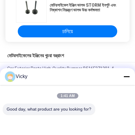
মোটরসাইকেল ইঞ্জিন ভালভ STORM ইনপুট এবং
নিষ্কাশন নিয়ন্ত্রণ ভালভ উচ্চ কর্মক্ষমতা
চালিয়ে
মোটরসাইকেলের ইঞ্জিনের খুচরা যন্ত্রাংশ
Car Exterior Parts High-Quality Bumper B516F271301-4
CHANAN OSHAN​ Z6 Starry White
Vicky
স্টার্টার মোটর হন্ডা EX5 মোটরসাইকেল ইঞ্জিন খুচরা যন্ত্রাংশ সস্তা পাইকারি উচ্চ পারফরম্যান্স
সঙ্গে
1:41 AM
মোটরসাইকেল স্পার্ক প্লাগ জন্য CPR8EAIX-9 চীন সরবরাহকারী ইঞ্জিন সিস্টেম
Good day, what product are you looking for?
সব