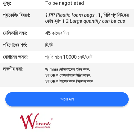
মূল্য:
To be negotiated
গুণমান
প্যাকেজিং বিবরণ:
1,PP Plastic foam bags .
1, পিপি প্লাস্টিকের
ফোম ব্যাগ।
2.Large quantity can be cus
নিয়ন্ত্রণ
ডেলিভারি সময়:
45 কাজের দিন
খবর
পরিশোধের শর্ত:
টি/টি
যোগানের ক্ষমতা:
প্রতি মাসে 10000 সেট/সেট
একটি
লক্ষণীয় করা:
,
Wimma মোটরসাইকেল ইঞ্জিন ভালভ
উদ্ধৃতি
,
STORM মোটরসাইকেল ইঞ্জিন ভালভ
STORM ইনটেক ভালভ নিষ্কাশন ভালভ
অনুরোধ
করুন
ভালো দাম
সাইটম্যাপ