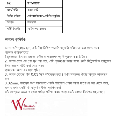
রঙ:
রূপা/কালো
এমওকিউঃ
৫০০ সেট
ফিটিং বাইক:
মোটরসাইকেল/এটিভি/স্কুটার
বৈশিষ্ট্যঃ
দীর্ঘস্থায়ী
সার্টিফিকেটঃ
আইএসও ৯০০১
ভালভের পুনর্নির্মাণঃ
ভালভ ক্ষতিগ্রস্ত হলে, এটি নিম্নলিখিত পদ্ধতি অনুযায়ী পরিচালনা করা যেতে পারে
বিভিন্ন পরিস্থিতিতে।
1ভ্যালভের উপরের অংশের ফাটল বা অবলেশন প্রতিস্থাপন করা উচিত।
2. ভালভ স্টেম এর শেষ মুখ পরা পরে, এটি পুনরুদ্ধার করার জন্য একটি সিলিন্ডারিক গ্রাইন্ডার
উপর সমতল মাউন্ট করা যেতে পারে
ব্যবহারের আগে এর মসৃণ পৃষ্ঠ।
3. ভালভ স্টেমের বাঁক 0.03 মিমি অতিক্রম করে। যখন ভালভের শীর্ষের বিকৃতি অতিক্রম
করে
0.02mm, কনভেক্স অংশ সাধারণত একটি ম্যানুয়াল প্রেস দ্বারা সংশোধন করা যেতে পারে,
এবং তারপর একটি ভি আকৃতির উপর স্থাপন করা
এটি যোগ্যতা অর্জন না হওয়া পর্যন্ত পরীক্ষা করার জন্য একটি ডায়াল নির্দেশক সহ লোহা।