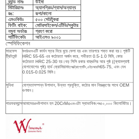
ব্র্যান্ড নামঃ
উইমা
মিটারিয়ালঃ
অ্যালগ্রিড/গ্যাস/অন্যান্য
রঙ:
রূপা/কালো
এমওকিউঃ
৫০০ সেট/টুকরা
ফিটিং বাইক:
মোটরসাইকেল/এটিভি/স্কুটার
নমুনা অর্ডারঃ
গ্রহণ করো
সার্টিফিকেটঃ
আইএসও ৯০০১
স্পেসিফিকেশন
সারফেস
এটি কার্বন স্তর দিয়ে ধুয়ে ফেলা হয় এবং তারপরে শক্ত করা হয়। পৃষ্ঠটি
উপরিভাগ
ট্রিটমেন্ট
HRC 55-65 এর কঠোরতা অর্জন করে, গভীরতা 0.5-1.0 মিমি, কোর
কঠোরতা HRC 25-30 হয়।বড় সিসি রকার বাহুগুলির আর পৃষ্ঠ ((ক্যামশ্যাফ্ট
যোগাযোগের পৃষ্ঠ) হার্ড ক্রোমিয়াম
65-75, এবং বেধ
ইলেক্ট্রোপ্লেটিং,এইচআরসি
0.015-0.025 মিমি।
সুবিধা
যোগ্যতাসম্পন্ন উপাদান, উন্নত প্রযুক্তি, কঠোর মান নিয়ন্ত্রণের সাথে OEM
গুণমান।
পারফরম্যান্স
আমাদের
উপাদান হল 20CrMo
এটা স্বাভাবিক
৫০,০০০ কিলোমিটার।
রাল
এবং
শেষ