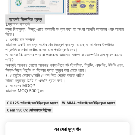
প্রায়শই জিজ্ঞাসিত প্রশ্ন
1স্যাম্পল সম্পর্কেঃ
নমুনা বিনামূল্যে, কিন্তু এয়ার মালবাহী সংগ্রহ করা হয় অথবা আপনি আমাদের খরচ আগাম
দিতে।
২. গুণগত মান সম্পর্কে:
আমাদের একটি অত্যন্ত কঠোর মান নিয়ন্ত্রণ ব্যবস্থা রয়েছে যা আমাদের উৎপাদিত
পণ্যগুলিকে সর্বদা সর্বোচ্চ মানের বলে প্রতিশ্রুতি দেয়।
৩. আমরা কি আপনার পণ্য বা প্যাকেজে আমাদের লোগো বা কোম্পানির নাম মুদ্রণ করতে
পারি?
অবশ্যই আপনার লোগো আপনার পণ্যগুলিতে হট স্ট্যাম্পিং, প্রিন্টিং, এমবসিং, ইউভি লেপ,
সিল্ক-স্ক্রিন প্রিন্টিং বা স্টিকার দ্বারা মুদ্রণ করা যেতে পারে।
৪. পেমেন্টের মেয়াদ?/আমি পেপাল দিয়ে পেমেন্ট করতে পারি?
আমরা শুধুমাত্র টি/টি বা এল/সি গ্রহণ করি।
৫. আমাদের MOQ?
আমাদের MOQ 500 টুকরা
CG125 মোটরসাইকেল ইঞ্জিন খুচরা যন্ত্রাংশ
WIMMA মোটরসাইকেল ইঞ্জিন খুচরা যন্ত্রাংশ
Oem 150 Cc মোটরবাইক সিলিন্ডার
এর সেরা মূল্য পান