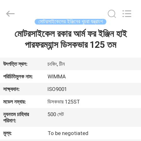
Chongqing
Litron
Spare
Parts
Co.,
মোটরসাইকেলের ইঞ্জিনের খুচরা যন্ত্রাংশ
Ltd..
All
Rights
মোটরসাইকেল রকার আর্ম ফর ইঞ্জিন হাই
বাড়ি
Reserved.
পারফরম্যান্স ডিসকভার 125 তম
পণ্য
উৎপত্তি স্থল:
চংকিং, চীন
ভিডিও
পরিচিতিমুলক নাম:
WIMMA
সাক্ষ্যদান:
ISO9001
আমাদের
মডেল নম্বার:
ডিসকভার 125ST
সম্বন্ধে
ন্যূনতম চাহিদার
500 সেট
পরিমাণ:
কারখানা
মূল্য:
To be negotiated
পরিদর্শন