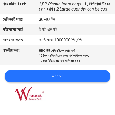
প্যাকেজিং বিবরণ:
1,PP Plastic foam bags .
1, পিপি প্লাস্টিকের
ফোম ব্যাগ।
2,Large quantity can be cus
গুণমান
ডেলিভারি সময়:
30-40 দিন
নিয়ন্ত্রণ
পরিশোধের শর্ত:
টি/টি, এল/সি
খবর
যোগানের ক্ষমতা:
প্রতি মাসে 1000000 পিস/পিস
লক্ষণীয় করা:
,
HRC 55 মোটরসাইকেল রকার আর্ম
একটি
,
125তম মোটরসাইকেল রকার আর্ম আবিষ্কার করুন
125তম ইঞ্জিন রকার আর্ম আবিষ্কার করুন
উদ্ধৃতি
অনুরোধ
ভালো দাম
করুন
সাইটম্যাপ