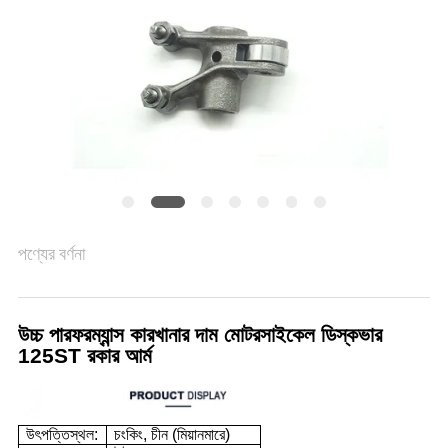
গোপনীয়তা
নীতি
পণ্যের বর্ণনা
উচ্চ পারফরম্যান্স কারখানার দাম মোটরসাইকেল ডিস্কভার
125ST রকার আর্ম
উৎপত্তিস্থল:
চংকিং, চীন (মিয়ানমারে)