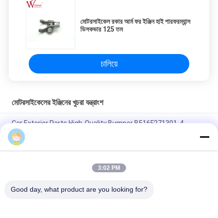
মোটরসাইকেল রকার আর্ম ফর ইঞ্জিন হাই পারফরম্যান্স
ডিসকভার 125 তম
চালিয়ে
মোটরসাইকেলের ইঞ্জিনের খুচরা যন্ত্রাংশ
Car Exterior Parts High-Quality Bumper B516F271301-4
CHANAN OSHAN​ Z6 Starry White
স্টার্টার মোটর হন্ডা EX5 মোটরসাইকেল ইঞ্জিন খুচরা যন্ত্রাংশ সস্তা পাইকারি উচ্চ পারফরম্যান্স
সঙ্গে
3:02 PM
মোটরসাইকেল স্পার্ক প্লাগ জন্য CPR8EAIX-9 চীন সরবরাহকারী ইঞ্জিন সিস্টেম
Good day, what product are you looking for?
সব