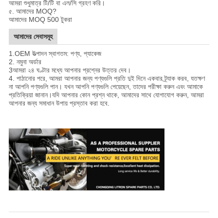
আমরা শুধুমাত্র টি/টি বা এল/সি গ্রহণ করি।
৫. আমাদের MOQ?
আমাদের MOQ 500 টুকরা
আমাদের সেবাসমূহ
1.
OEM উত্পাদন স্বাগতম: পণ্য, প্যাকেজ
2. নমুনা অর্ডার
3আমরা ২৪ ঘণ্টার মধ্যে আপনার প্রশ্নের উত্তর দেব।
4. পাঠানোর পরে, আমরা আপনার জন্য পণ্যগুলি প্রতি দুই দিনে একবার ট্র্যাক করব, যতক্ষণ
না আপনি পণ্যগুলি পান। যখন আপনি পণ্যগুলি পেয়েছেন, তাদের পরীক্ষা করুন এবং আমাকে
প্রতিক্রিয়া জানান।যদি আপনার কোন প্রশ্ন থাকে, আমাদের সাথে যোগাযোগ করুন, আমরা
আপনার জন্য সমাধান উপায় প্রস্তাব করা হবে
.
চীনা প্রস্তুতকারক CGL125 3 পলস মোটরসাইকেল ম্যাগনেটো স্ট্যাটার কয়েল