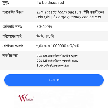
মূল্য:
To be disussed
গুণমান
প্যাকেজিং বিবরণ:
1,PP Plastic foam bags .
1, পিপি প্লাস্টিকের
ফোম ব্যাগ।
2 Large quantity can be cus
নিয়ন্ত্রণ
ডেলিভারি সময়:
30-40 দিন
খবর
পরিশোধের শর্ত:
টি/টি, এল/সি
যোগানের ক্ষমতা:
প্রতি মাসে 1000000 সেট/সেট
একটি
লক্ষণীয় করা:
,
CGL125 মোটরসাইকেল বৈদ্যুতিক যন্ত্রাংশ
উদ্ধৃতি
,
CGL125 মোটরসাইকেল ম্যাগনেটো তারের
3 পোল মোটরসাইকেল চুম্বক তারের
অনুরোধ
করুন
ভালো দাম
সাইটম্যাপ