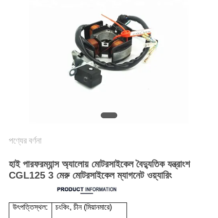
গোপনীয়তা
নীতি
পণ্যের বর্ণনা
হাই পারফরম্যান্স অ্যালোয় মোটরসাইকেল বৈদ্যুতিক যন্ত্রাংশ
CGL125 3 মেরু মোটরসাইকেল ম্যাগনেট ওয়্যারিং
উৎপত্তিস্থল:
চংকিং, চীন (মিয়ানমারে)