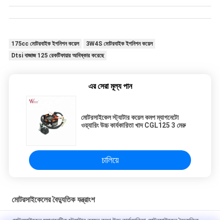
175cc মোটরবাইক ইগনিশন কয়েল
3W4S মোটরবাইক ইগনিশন কয়েল
Dtsi বাজাজ 125 রেকটিফায়ার আবিষ্কার করেছে
এর সেরা মূল্য পান
মোটরসাইকেল স্ট্যাটার কয়েল কমপ ম্যাগনেটো
ওয়্যারিং উচ্চ কার্যকারিতা খাদ CGL125 3 মেরু
চালিয়ে
মোটরসাইকেলের বৈদ্যুতিক যন্ত্রাংশ