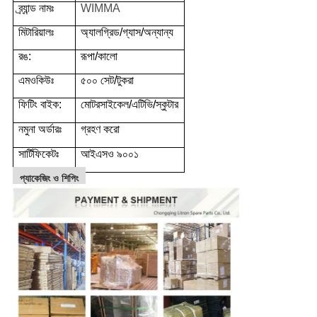
ব্র্যান্ড নামঃ
WIMMA
মিটারিয়ালঃ
অ্যালগ্রিড/গ্যাস/অন্যান্য
রঙ:
রূপা/কালো
এমওকিউঃ
৫০০ সেট/টুকরা
ফিটিং বাইক:
মোটরসাইকেল/এটিভি/স্কুটার
নমুনা অর্ডারঃ
গ্রহণ করো
সার্টিফিকেটঃ
আইএসও ৯০০১
প্যাকেজিং ও শিপিং