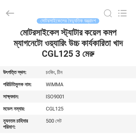
Chongqing
Litron
Spare
Parts
Co.,
মোটরসাইকেলের বৈদ্যুতিক যন্ত্রাংশ
Ltd..
All
Rights
মোটরসাইকেল স্ট্যাটার কয়েল কমপ
বাড়ি
Reserved.
ম্যাগনেটো ওয়্যারিং উচ্চ কার্যকারিতা খাদ
পণ্য
CGL125 3 মেরু
ভিডিও
উৎপত্তি স্থল:
চংকিং, চীন
পরিচিতিমুলক নাম:
WIMMA
আমাদের
সাক্ষ্যদান:
ISO9001
সম্বন্ধে
মডেল নম্বার:
CGL125
কারখানা
ন্যূনতম চাহিদার
500 সেট
পরিমাণ:
পরিদর্শন