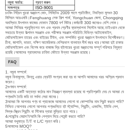
নমুনা অর্ডার:
গ্রহণ করুন
সনদপত্র:
ISO-9001
চংকিং লিট্রন খুচরা যন্ত্রাংশ কোং, লিমিটেড 2009 সালে প্রতিষ্ঠিত, নিবন্ধিত মূলধন 30
মিলিয়ন আরএমবি।Fenghuang লেক শিল্প পার্ক, Yongchuan জেলা, Chongqing
অবস্থিত.উৎপাদন কাজের দোকান 7800 বর্গ মিটার।কর্মচারী 300 জনেরও বেশি লোক।
আমরা সিনিয়র প্রযুক্তিগত দল এবং প্রথম শ্রেণীর ব্যবস্থাপনা সিস্টেম আছে.তাইওয়ান থেকে
সবচেয়ে উন্নত উত্পাদন সরঞ্জাম এবং পরীক্ষার সরঞ্জাম পরিচিতি.বিভিন্ন অটোমোবাইল,
মোটরসাইকেল তারের এবং বাইরের টিউব, এবং সম্পর্কিত খুচরা যন্ত্রাংশ উৎপাদনে বিশেষীকরণ।
চীনা, জাপানি, ভারত, দক্ষিণ আমেরিকার বেশিরভাগ যানবাহন দীর্ঘ বছর ধরে।আমরা দুই চাকার
মোটরসাইকেল এবং বিশেষ করে বাজাজ থ্রি হুইলারের খুচরা যন্ত্রাংশের সম্পূর্ণ পরিসরে নিযুক্ত
রয়েছি।আমাদের গ্রাহকদের চাহিদা মেটাতে উন্নত সরঞ্জাম রয়েছে।
FAQ
1. নমুনা সম্পর্কে:
নমুনা বিনামূল্যে, কিন্তু এয়ার ফ্রেইট সংগ্রহ করা হয় বা আপনি আমাদের খরচ অগ্রিম প্রদান
করেন।
2গুণমান সম্পর্কে:
আমাদের একটি অত্যন্ত কঠোর মান নিয়ন্ত্রণ ব্যবস্থা রয়েছে যা প্রতিশ্রুতি দেয় যে আমরা যে
পণ্যগুলি তৈরি করি তা সর্বদা সেরা মানের।
3আমরা কি আপনার পণ্য বা প্যাকেজে আমাদের লোগো বা কোম্পানির নাম প্রিন্ট করতে পারি?
নিশ্চিত।আপনার লোগো আপনার পণ্যগুলিতে হট স্ট্যাম্পিং, প্রিন্টিং, এমবসিং, ইউভি লেপ,
সিল্ক-স্ক্রিন প্রিন্টিং বা স্টিকার দ্বারা মুদ্রিত হতে পারে।
4পেমেন্টের মেয়াদ?/আমি কি পেপ্যাল ​​দিয়ে পেমেন্ট করতে পারি?
আমরা শুধুমাত্র T/T বা L/C গ্রহণ করি।
5আমাদের MOQ?