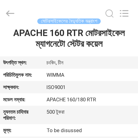
Chongqing
Litron
Spare
Parts
Co.,
মোটরসাইকেলের বৈদ্যুতিক যন্ত্রাংশ
Ltd..
All
Rights
APACHE 160 RTR মোটরসাইকেল
বাড়ি
Reserved.
ম্যাগনেটো স্টেটর কয়েল
পণ্য
উৎপত্তি স্থল:
চংকিং, চীন
ভিডিও
পরিচিতিমুলক নাম:
WIMMA
সাক্ষ্যদান:
ISO9001
আমাদের
মডেল নম্বার:
APACHE 160/180 RTR
সম্বন্ধে
ন্যূনতম চাহিদার
500 টুকরা
পরিমাণ:
কারখানা
মূল্য:
To be disussed
পরিদর্শন