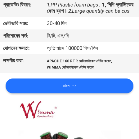
প্যাকেজিং বিবরণ:
1,PP Plastic foam bags .
1, পিপি প্লাস্টিকের
ফোম ব্যাগ।
2,Large quantity can be cus
গুণমান
ডেলিভারি সময়:
30-40 দিন
নিয়ন্ত্রণ
পরিশোধের শর্ত:
টি/টি, এল/সি
খবর
যোগানের ক্ষমতা:
প্রতি মাসে 100000 পিস/পিস
লক্ষণীয় করা:
,
APACHE 160 RTR মোটরসাইকেল স্টেটর কয়েল
একটি
WIMMA মোটরসাইকেল স্টেটর কয়েল
উদ্ধৃতি
ভালো দাম
অনুরোধ
করুন
সাইটম্যাপ