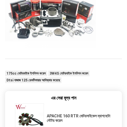
175cc মোটরবাইক ইগনিশন কয়েল
3W4S মোটরবাইক ইগনিশন কয়েল
Dtsi বাজাজ 125 রেকটিফায়ার আবিষ্কার করেছে
এর সেরা মূল্য পান
APACHE 160 RTR মোটরসাইকেল ম্যাগনেটো
স্টেটর কয়েল