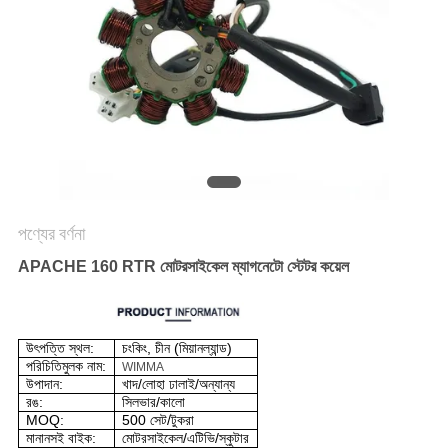
গোপনীয়তা
নীতি
পণ্যের বর্ণনা
APACHE 160 RTR মোটরসাইকেল ম্যাগনেটো স্টেটর কয়েল
উৎপত্তি স্থল:
চংকিং, চীন (মিয়ানল্যান্ড)
পরিচিতিমুলক নাম:
WIMMA
উপাদান:
খাদ/লোহা ঢালাই/অন্যান্য
রঙ:
সিলভার/কালো
MOQ:
500 সেট/টুকরা
মানানসই বাইক:
মোটরসাইকেল/এটিভি/স্কুটার