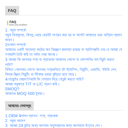
FAQ
1.
নমুনা সম্পর্কে:
নমুনা বিনামূল্যে, কিন্তু এয়ার ফ্রেইট সংগ্রহ করা হয় বা আপনি আমাদের খরচ অগ্রিম প্রদান
করেন।
2
গুণমান সম্পর্কে:
আমাদের একটি অত্যন্ত কঠোর মান নিয়ন্ত্রণ ব্যবস্থা রয়েছে যা প্রতিশ্রুতি দেয় যে আমরা যে
পণ্যগুলি তৈরি করি তা সর্বদা সেরা মানের।
3
আমরা কি আপনার পণ্য বা প্যাকেজে আমাদের লোগো বা কোম্পানির নাম প্রিন্ট করতে
পারি?
নিশ্চিত।আপনার লোগো আপনার পণ্যগুলিতে হট স্ট্যাম্পিং, প্রিন্টিং, এমবসিং, ইউভি লেপ,
সিল্ক-স্ক্রিন প্রিন্টিং বা স্টিকার দ্বারা মুদ্রিত হতে পারে।
4
পেমেন্টের মেয়াদ?/আমি কি পেপ্যাল ​​দিয়ে পেমেন্ট করতে পারি?
আমরা শুধুমাত্র T/T বা L/C গ্রহণ করি।
5
MOQ?
আমাদের MOQ 500 টুকরা।
আমাদের সেবাসমূহ
1.
OEM উত্পাদন স্বাগত: পণ্য, প্যাকেজ
2. নমুনা আদেশ
3. আমরা 24 ঘন্টার মধ্যে আপনার অনুসন্ধানের জন্য আপনাকে উত্তর দেব।