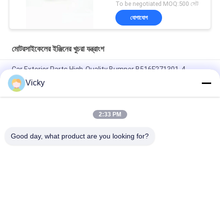
To be negotiated MOQ:500 সেট
যোগাযোগ
মোটরসাইকেলের ইঞ্জিনের খুচরা যন্ত্রাংশ
Car Exterior Parts High-Quality Bumper B516F271301-4
CHANAN OSHAN​ Z6 Starry White
Vicky
স্টার্টার মোটর হন্ডা EX5 মোটরসাইকেল ইঞ্জিন খুচরা যন্ত্রাংশ সস্তা পাইকারি উচ্চ পারফরম্যান্স
সঙ্গে
2:33 PM
মোটরসাইকেল স্পার্ক প্লাগ জন্য CPR8EAIX-9 চীন সরবরাহকারী ইঞ্জিন সিস্টেম
Good day, what product are you looking for?
সব
মোটরসাইকেলের ইঞ্জিনের 
মোটরসাইকেলের বৈদ্যুতিক 
খুচরা যন্ত্রাংশ
যন্ত্রাংশ
মোটরসাইকেল ট্রান্সমিশন 
অটো ক্যাবল মেশিন