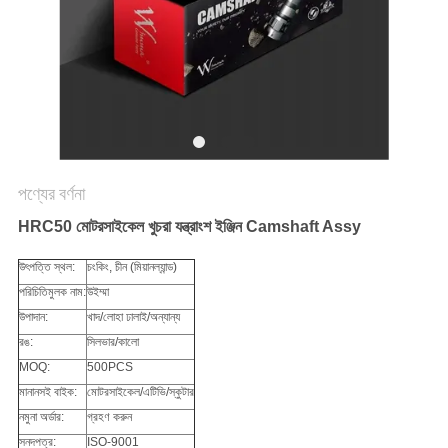
গোপনীয়তা
নীতি
পণ্যের বর্ণনা
HRC50 মোটরসাইকেল খুচরা যন্ত্রাংশ ইঞ্জিন Camshaft Assy
উৎপত্তি স্থল:
চংকিং, চীন (মিয়ানল্যান্ড)
পরিচিতিমুলক নাম:
উইম্মা
উপাদান:
খাদ/লোহা ঢালাই/অন্যান্য
রঙ:
সিলভার/কালো
MOQ:
500PCS
মানানসই বাইক:
মোটরসাইকেল/এটিভি/স্কুটার
নমুনা অর্ডার:
গ্রহণ করুন
সনদপত্র:
ISO-9001