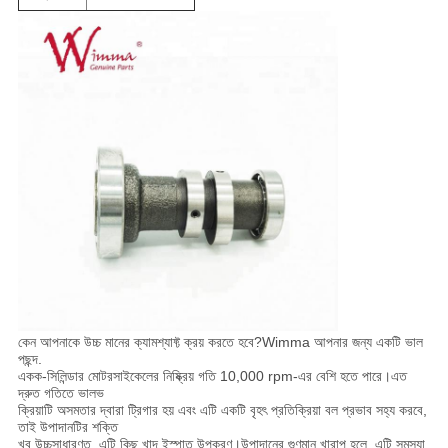
কেন আপনাকে উচ্চ মানের ক্যামশ্যাফ্ট ক্রয় করতে হবে?Wimma আপনার জন্য একটি ভাল
পছন্দ.
একক-সিলিন্ডার মোটরসাইকেলের নিষ্ক্রিয় গতি 10,000 rpm-এর বেশি হতে পারে।এত
দ্রুত গতিতে ভালভ
ক্রিয়াটি অসমতার দ্বারা ট্রিগার হয় এবং এটি একটি বৃহৎ প্রতিক্রিয়া বল প্রভাব সহ্য করবে,
তাই উপাদানটির শক্তি
খুব উচ্চসাধারণত, এটি কিছু খাদ ইস্পাত উপকরণ।উপাদানের গুণমান খারাপ হলে, এটি সমস্যা