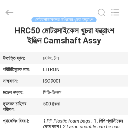
Chongqing
Litron
Spare
Parts
Co.,
মোটরসাইকেলের ইঞ্জিনের খুচরা যন্ত্রাংশ
Ltd..
All
Rights
HRC50 মোটরসাইকেল খুচরা যন্ত্রাংশ
বাড়ি
Reserved.
ইঞ্জিন Camshaft Assy
পণ্য
উৎপত্তি স্থল:
চংকিং, চীন
ভিডিও
পরিচিতিমুলক নাম:
LITRON
সাক্ষ্যদান:
ISO9001
আমাদের
মডেল নম্বার:
সিডি-ডিলাক্স
সম্বন্ধে
ন্যূনতম চাহিদার
500 টুকরা
পরিমাণ:
কারখানা
প্যাকেজিং বিবরণ:
1,PP Plastic foam bags .
1, পিপি প্লাস্টিকের
পরিদর্শন
ফোম ব্যাগ।
2.Large quantity can be cus