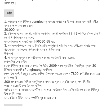
প্রবণ হয়।
বর্ণনা
1. আমাদের পণ্য বিভিন্ন contries গ্রাহকদের দ্বারা যাচাই করা হয়েছে এবং গতি পৌঁছে
যখন ভাল ফাংশন বজায় রাখা
30,000 rpm
2. বিভিন্ন মডেল অনুযায়ী, জাতীয় প্রবিধান অনুযায়ী নমনীয় লোহা বা ঠান্ডা-উত্তেজিত ঢালাই
লোহা উপাদান ব্যবহার করুন,
যাতে
আমাদের পণ্য কঠোরতা HRC50-55 হয়.
3. ক্যামশ্যাফ্টগুলিতে ব্যবহৃত বিয়ারিংগুলি সম্পূর্ণরূপে পরীক্ষিত এবং স্টোরেজে থাকার জন্য
প্রত্যয়িত, আগতদের নির্ভরযোগ্য গুণমান নিশ্চিত করে
উপকরণ
4. পণ্য পুঙ্খানুপুঙ্খভাবে পরিষ্কার এবং জং প্রতিরোধী করা হয়েছে.
কোম্পানির প্রোফাইল
চংকিং লিট্রন খুচরা যন্ত্রাংশ কোং, লিমিটেড 2009 সালে প্রতিষ্ঠিত, নিবন্ধিত মূলধন 30
মিলিয়ন আরএমবি।Fenghuang অবস্থিত
লেক শিল্প পার্ক, ইয়ংচুয়ান জেলা, চংকিং।উৎপাদন কাজের দোকান 7800 বর্গ মিটার।এর চেয়ে
বেশি কর্মচারী
300 জন।আমরা সিনিয়র প্রযুক্তিগত দল এবং প্রথম শ্রেণীর ব্যবস্থাপনা সিস্টেম
আছে.সবচেয়ে উন্নত উত্পাদন ভূমিকা
তাইওয়ান থেকে সরঞ্জাম এবং পরীক্ষার সরঞ্জাম।অটোমোবাইল, মোটরসাইকেল তারের বিভিন্ন
উত্পাদন বিশেষজ্ঞ
এবং বাইরের টিউব, এবং সম্পর্কিত খুচরা যন্ত্রাংশ।