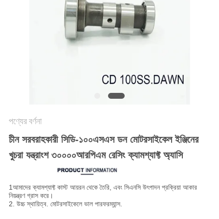
গোপনীয়তা
নীতি
পণ্যের বর্ণনা
চীন সরবরাহকারী
সিডি-১০০এসএস ডন মোটরসাইকেল ইঞ্জিনের
খুচরা যন্ত্রাংশ ৩০০০০আরপিএম রেসিং ক্যামশ্যাফ্ট অ্যাসি
1আমাদের ক্যামশ্যাফ্ট কাস্ট আয়রন থেকে তৈরি, এবং সিএনসি উৎপাদন প্রক্রিয়া আকার
নিয়ন্ত্রণ গ্রাস করে।
2. উচ্চ স্থায়িত্ব. মোটরসাইকেলে ভাল পারফরম্যান্স.