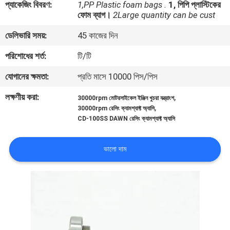
প্যাকেজিং বিবরণ:
1,PP Plastic foam bags .
1, পিপি প্লাস্টিকের
ফোম ব্যাগ।
2Large quantity can be cust
গুণমান
ডেলিভারি সময়:
45 কাজের দিন
নিয়ন্ত্রণ
পরিশোধের শর্ত:
টি/টি
খবর
যোগানের ক্ষমতা:
প্রতি মাসে 10000 পিস/পিস
লক্ষণীয় করা:
,
30000rpm মোটরসাইকেল ইঞ্জিন খুচরা যন্ত্রাংশ
,
একটি
30000rpm রেসিং ক্যামশ্যাফ্ট অ্যাসি
CD-100SS DAWN রেসিং ক্যামশ্যাফ্ট অ্যাসি
উদ্ধৃতি
অনুরোধ
ভালো দাম
করুন
সাইটম্যাপ