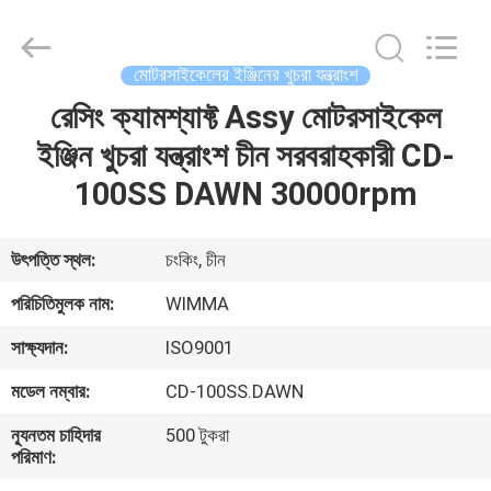
Chongqing
Litron
Spare
Parts
Co.,
মোটরসাইকেলের ইঞ্জিনের খুচরা যন্ত্রাংশ
Ltd..
All
Rights
রেসিং ক্যামশ্যাফ্ট Assy মোটরসাইকেল
বাড়ি
Reserved.
ইঞ্জিন খুচরা যন্ত্রাংশ চীন সরবরাহকারী CD-
পণ্য
100SS DAWN 30000rpm
ভিডিও
উৎপত্তি স্থল:
চংকিং, চীন
পরিচিতিমুলক নাম:
WIMMA
আমাদের
সাক্ষ্যদান:
ISO9001
সম্বন্ধে
মডেল নম্বার:
CD-100SS.DAWN
কারখানা
ন্যূনতম চাহিদার
500 টুকরা
পরিমাণ:
পরিদর্শন