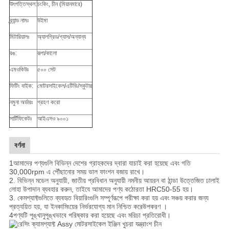
উৎপত্তিস্থল:
চংকিং, চীন (মিয়ানমারে)
ব্র্যান্ড নামঃ
উইমা
মিটারিয়ালঃ
অ্যালগ্রিড/গ্যাস/অন্যান্য
রঙ:
রূপা/কালো
এমওকিউঃ
৫০০ সেট
ফিটিং বাইক:
মোটরসাইকেল/এটিভি/স্কুটার
নমুনা অর্ডারঃ
গ্রহণ করো
সার্টিফিকেটঃ
আইএসও ৯০০১
বর্ণনা
1আমাদের পণ্যগুলি বিভিন্ন দেশের গ্রাহকদের দ্বারা যাচাই করা হয়েছে এবং গতি
30,000rpm এ পৌঁছানোর সময় ভাল ফাংশন বজায় রাখে।
2. বিভিন্ন মডেল অনুযায়ী, জাতীয় প্রবিধান অনুযায়ী নমনীয় আয়রন বা ঠান্ডা উত্তেজিত ঢালাই
লোহা উপাদান ব্যবহার করুন, তাই
যে আমাদের পণ্য কঠোরতা HRC50-55 হয়।
3. কেমশ্যাফ্টগুলিতে ব্যবহৃত বিয়ারিংগুলি সম্পূর্ণরূপে পরীক্ষা করা হয় এবং সঞ্চয় করার জন্য
প্রত্যয়িত হয়, যা ইনকামিংয়ের নির্ভরযোগ্য মান নিশ্চিত করে
উপকরণ ।
4পণ্যটি পুঙ্খানুপুঙ্খভাবে পরিষ্কার করা হয়েছে এবং মরিচা প্রতিরোধী।