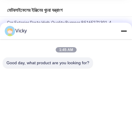
মোটরসাইকেলের ইঞ্জিনের খুচরা যন্ত্রাংশ
Car Exterior Parts High-Quality Bumper B516F271301-4
CHANAN OSHAN​ Z6 Starry White
Vicky
স্টার্টার মোটর হন্ডা EX5 মোটরসাইকেল ইঞ্জিন খুচরা যন্ত্রাংশ সস্তা পাইকারি উচ্চ পারফরম্যান্স
সঙ্গে
1:45 AM
মোটরসাইকেল স্পার্ক প্লাগ জন্য CPR8EAIX-9 চীন সরবরাহকারী ইঞ্জিন সিস্টেম
Good day, what product are you looking for?
সব
মোটরসাইকেলের ইঞ্জিনের 
মোটরসাইকেলের বৈদ্যুতিক 
খুচরা যন্ত্রাংশ
যন্ত্রাংশ
মোটরসাইকেল ট্রান্সমিশন 
অটো ক্যাবল মেশিন
যন্ত্রাংশ
মোটরসাইকেল ব্রেক যন্ত্রাংশ
মোটরসাইকেলের বডি পার্টস