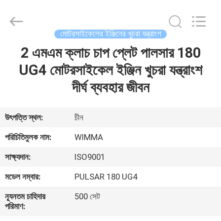
Chongqing
Litron
Spare
Parts
Co.,
মোটরসাইকেলের ইঞ্জিনের খুচরা যন্ত্রাংশ
Ltd..
All
Rights
2 এমএম ক্লাচ চাপ প্লেট পালসার 180
বাড়ি
Reserved.
UG4 মোটরসাইকেল ইঞ্জিন খুচরা যন্ত্রাংশ
পণ্য
দীর্ঘ ব্যবহার জীবন
ভিডিও
উৎপত্তি স্থল:
চীন
পরিচিতিমুলক নাম:
WIMMA
আমাদের
সাক্ষ্যদান:
ISO9001
সম্বন্ধে
মডেল নম্বার:
PULSAR 180 UG4
কারখানা
ন্যূনতম চাহিদার
500 সেট
পরিমাণ:
পরিদর্শন