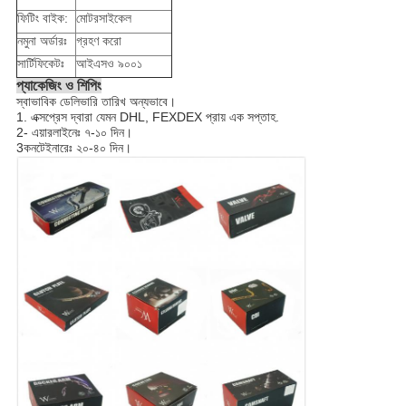
ফিটিং বাইক:
মোটরসাইকেল
নমুনা অর্ডারঃ
গ্রহণ করো
সার্টিফিকেটঃ
আইএসও ৯০০১
প্যাকেজিং ও শিপিং
স্বাভাবিক ডেলিভারি তারিখ অন্যভাবে।
1. এক্সপ্রেস দ্বারা যেমন DHL, FEXDEX প্রায় এক সপ্তাহ.
2- এয়ারলাইনেঃ ৭-১০ দিন।
3কনটেইনারেঃ ২০-৪০ দিন।