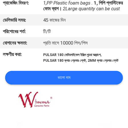
প্যাকেজিং বিবরণ:
1,PP Plastic foam bags .
1, পিপি প্লাস্টিকের
ফোম ব্যাগ।
2Large quantity can be cust
গুণমান
ডেলিভারি সময়:
45 কাজের দিন
নিয়ন্ত্রণ
পরিশোধের শর্ত:
টি/টি
খবর
যোগানের ক্ষমতা:
প্রতি মাসে 10000 পিস/পিস
লক্ষণীয় করা:
,
PULSAR 180 মোটরসাইকেল ইঞ্জিন খুচরা যন্ত্রাংশ
,
একটি
PULSAR 180 ক্লাচ প্রেসার প্লেট
2MM ক্লাচ প্রেসার প্লেট
উদ্ধৃতি
ভালো দাম
অনুরোধ
করুন
সাইটম্যাপ