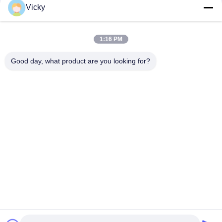
CHANAN OSHAN​ Z6 Starry White
Vicky
স্টার্টার মোটর হন্ডা EX5 মোটরসাইকেল ইঞ্জিন খুচরা যন্ত্রাংশ সস্তা পাইকারি উচ্চ পারফরম্যান্স
সঙ্গে
1:16 PM
মোটরসাইকেল স্পার্ক প্লাগ জন্য CPR8EAIX-9 চীন সরবরাহকারী ইঞ্জিন সিস্টেম
Good day, what product are you looking for?
সব
মোটরসাইকেলের ইঞ্জিনের 
মোটরসাইকেলের বৈদ্যুতিক 
খুচরা যন্ত্রাংশ
যন্ত্রাংশ
মোটরসাইকেল ট্রান্সমিশন 
অটো ক্যাবল মেশিন
যন্ত্রাংশ
মোটরসাইকেল ব্রেক যন্ত্রাংশ
মোটরসাইকেলের বডি পার্টস
মোটরসাইকেল আনুষাঙ্গিক 
আরো গরম পণ্য
যন্ত্রাংশ