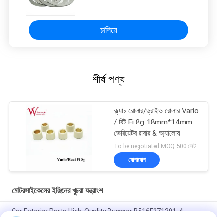
চালিয়ে
শীর্ষ পণ্য
ক্ল্যাচ রোলার/ড্রাইভ রোলার Vario
/ বিট Fi 8g 18mm*14mm
ভেরিয়েটর রাবার & অ্যালোয়
To be negotiated MOQ:500 সেট
যোগাযোগ
মোটরসাইকেলের ইঞ্জিনের খুচরা যন্ত্রাংশ
Car Exterior Parts High-Quality Bumper B516F271301-4