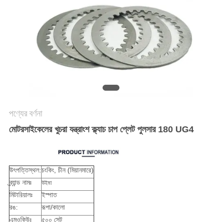
গোপনীয়তা
নীতি
পণ্যের বর্ণনা
মোটরসাইকেলের খুচরা যন্ত্রাংশ ক্ল্যাচ চাপ প্লেট পুলসার 180 UG4
উৎপত্তিস্থল:
চংকিং, চীন (মিয়ানমারে)
ব্র্যান্ড নামঃ
উইমা
মিটারিয়ালঃ
ইস্পাত
রঙ:
রূপা/কালো
এমওকিউঃ
৫০০ সেট