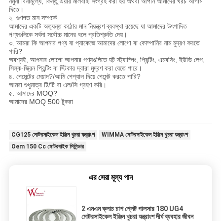
নমুনা বিনামূল্যে, কিন্তু এয়ার মালবাহী সংগ্রহ করা হয় অথবা আপনি আমাদের খরচ আগাম
দিতে।
২. গুণগত মান সম্পর্কে:
আমাদের একটি অত্যন্ত কঠোর মান নিয়ন্ত্রণ ব্যবস্থা রয়েছে যা আমাদের উৎপাদিত
পণ্যগুলিকে সর্বদা সর্বোচ্চ মানের বলে প্রতিশ্রুতি দেয়।
৩. আমরা কি আপনার পণ্য বা প্যাকেজে আমাদের লোগো বা কোম্পানির নাম মুদ্রণ করতে
পারি?
অবশ্যই, আপনার লোগো আপনার পণ্যগুলিতে হট স্ট্যাম্পিং, প্রিন্টিং, এমবসিং, ইউভি লেপ,
সিল্ক-স্ক্রিন প্রিন্টিং বা স্টিকার দ্বারা মুদ্রণ করা যেতে পারে।
৪. পেমেন্টের মেয়াদ?/আমি পেপ্যাল দিয়ে পেমেন্ট করতে পারি?
আমরা শুধুমাত্র টি/টি বা এল/সি গ্রহণ করি।
৫. আমাদের MOQ?
আমাদের MOQ 500 টুকরা
CG125 মোটরসাইকেল ইঞ্জিন খুচরা যন্ত্রাংশ
WIMMA মোটরসাইকেল ইঞ্জিন খুচরা যন্ত্রাংশ
Oem 150 Cc মোটরবাইক সিলিন্ডার
এর সেরা মূল্য পান
2 এমএম ক্লাচ চাপ প্লেট পালসার 180 UG4
মোটরসাইকেল ইঞ্জিন খুচরা যন্ত্রাংশ দীর্ঘ ব্যবহার জীবন