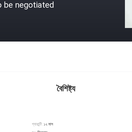
o be negotiated
বৈশিষ্ট্য
গ্যারান্টি:
১২ মাস