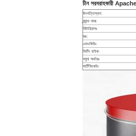
চীন সরবরাহকারী Apache 
উৎপত্তিস্থল:
ব্র্যান্ড নামঃ
মিটারিয়ালঃ
রঙ:
এমওকিউঃ
ফিটিং বাইক:
নমুনা অর্ডারঃ
সার্টিফিকেটঃ