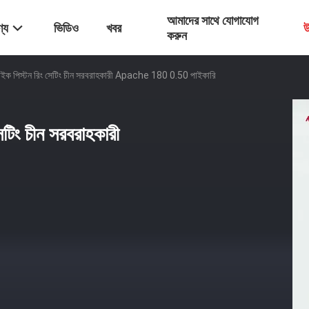
আমাদের সাথে যোগাযোগ
্য
ভিডিও
খবর
উ
করুন
বাইক পিস্টন রিং সেটিং চীন সরবরাহকারী Apache 180 0.50 পাইকারি
েটিং চীন সরবরাহকারী