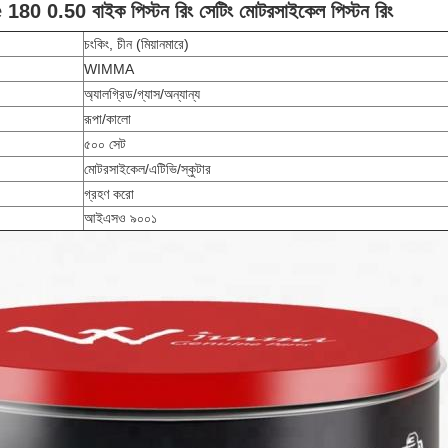
180 0.50 বাইক পিস্টন রিং সেটিং মোটরসাইকেল পিস্টন রিং
চংকিং, চীন (মিয়ানমারে)
WIMMA
অ্যালগ্রিড/গ্যাস/অন্যান্য
রূপা/কালো
৫০০ সেট
মোটরসাইকেল/এটিভি/স্কুটার
গ্রহণ করো
আইএসও ৯০০১