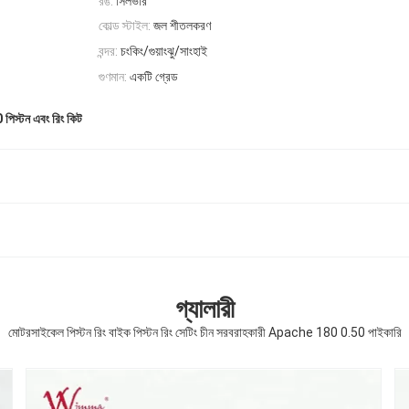
রঙ:
সিলভার
কোল্ড স্টাইল:
জল শীতলকরণ
বন্দর:
চংকিং/গুয়াংঝু/সাংহাই
গুণমান:
একটি গ্রেড
পিস্টন এবং রিং কিট
গ্যালারী
মোটরসাইকেল পিস্টন রিং বাইক পিস্টন রিং সেটিং চীন সরবরাহকারী Apache 180 0.50 পাইকারি