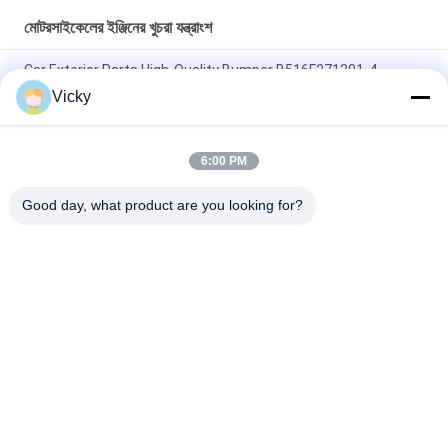
মোটরসাইকেলের ইঞ্জিনের খুচরা যন্ত্রাংশ
Car Exterior Parts High-Quality Bumper B516F271301-4
CHANAN OSHAN​ Z6 Starry White
Vicky
স্টার্টার মোটর হন্ডা EX5 মোটরসাইকেল ইঞ্জিন খুচরা যন্ত্রাংশ সস্তা পাইকারি উচ্চ পারফরম্যান্স
সঙ্গে
6:00 PM
মোটরসাইকেল স্পার্ক প্লাগ জন্য CPR8EAIX-9 চীন সরবরাহকারী ইঞ্জিন সিস্টেম
Good day, what product are you looking for?
সব
মোটরসাইকেলের ইঞ্জিনের 
মোটরসাইকেলের বৈদ্যুতিক 
খুচরা যন্ত্রাংশ
যন্ত্রাংশ
মোটরসাইকেল ট্রান্সমিশন 
অটো ক্যাবল মেশিন
যন্ত্রাংশ
মোটরসাইকেল ব্রেক যন্ত্রাংশ
মোটরসাইকেলের বডি পার্টস