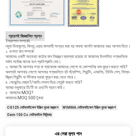
প্রায়শই জিজ্ঞাসিত প্রশ্ন
1স্যাম্পল সম্পর্কেঃ
নমুনা বিনামূল্যে, কিন্তু এয়ার মালবাহী সংগ্রহ করা হয় অথবা আপনি আমাদের খরচ আগাম দিতে।
২. গুণগত মান সম্পর্কে:
আমাদের একটি অত্যন্ত কঠোর মান নিয়ন্ত্রণ ব্যবস্থা রয়েছে যা আমাদের উৎপাদিত পণ্যগুলিকে
সর্বদা সর্বোচ্চ মানের বলে প্রতিশ্রুতি দেয়।
৩. আমরা কি আপনার পণ্য বা প্যাকেজে আমাদের লোগো বা কোম্পানির নাম মুদ্রণ করতে পারি?
অবশ্যই আপনার লোগো আপনার পণ্যগুলিতে হট স্ট্যাম্পিং, প্রিন্টিং, এমবসিং, ইউভি লেপ, সিল্ক-
স্ক্রিন প্রিন্টিং বা স্টিকার দ্বারা মুদ্রণ করা যেতে পারে।
৪. পেমেন্টের মেয়াদ?/আমি পেপাল দিয়ে পেমেন্ট করতে পারি?
আমরা শুধুমাত্র টি/টি বা এল/সি গ্রহণ করি।
৫. আমাদের MOQ?
আমাদের MOQ 500 টুকরা
CG125 মোটরসাইকেল ইঞ্জিন খুচরা যন্ত্রাংশ
WIMMA মোটরসাইকেল ইঞ্জিন খুচরা যন্ত্রাংশ
Oem 150 Cc মোটরবাইক সিলিন্ডার
এর সেরা মূল্য পান