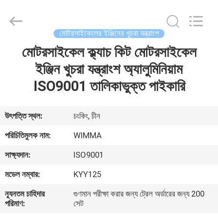
Chongqing
Litron
Spare
Parts
Co.,
মোটরসাইকেলের ইঞ্জিনের খুচরা যন্ত্রাংশ
Ltd..
All
Rights
মোটরসাইকেল ক্ল্যাচ কিট মোটরসাইকেল
বাড়ি
Reserved.
ইঞ্জিন খুচরা যন্ত্রাংশ অ্যালুমিনিয়াম
পণ্য
ISO9001 তালিকাভুক্ত পাইকারি
ভিডিও
উৎপত্তি স্থল:
চংকিং, চীন
পরিচিতিমুলক নাম:
WIMMA
আমাদের
সাক্ষ্যদান:
ISO9001
সম্বন্ধে
মডেল নম্বার:
KYY125
কারখানা
ন্যূনতম চাহিদার
গুণমান পরীক্ষা করার জন্য ট্রেল অর্ডারের জন্য 200
পরিমাণ:
সেট
পরিদর্শন