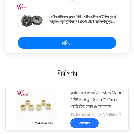
মোটরসাইকেল ক্ল্যাচ কিট মোটরসাইকেল ইঞ্জিন খুচরা
যন্ত্রাংশ অ্যালুমিনিয়াম ISO9001 তালিকাভুক্ত
পাইকারি
চালিয়ে
শীর্ষ পণ্য
ক্ল্যাচ রোলার/ড্রাইভ রোলার Vario
/ বিট Fi 8g 18mm*14mm
ভেরিয়েটর রাবার & অ্যালোয়
To be negotiated MOQ:500 সেট
যোগাযোগ