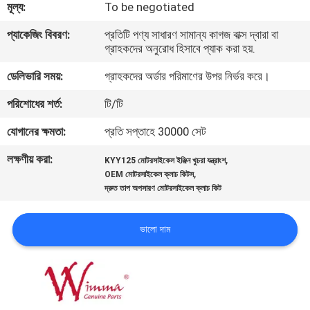
মূল্য:
To be negotiated
গুণমান
প্যাকেজিং বিবরণ:
প্রতিটি পণ্য সাধারণ সামান্য কাগজ বাক্স দ্বারা বা
গ্রাহকদের অনুরোধ হিসাবে প্যাক করা হয়.
নিয়ন্ত্রণ
ডেলিভারি সময়:
গ্রাহকদের অর্ডার পরিমাণের উপর নির্ভর করে।
খবর
পরিশোধের শর্ত:
টি/টি
যোগানের ক্ষমতা:
প্রতি সপ্তাহে 30000 সেট
একটি
লক্ষণীয় করা:
,
KYY125 মোটরসাইকেল ইঞ্জিন খুচরা যন্ত্রাংশ
উদ্ধৃতি
,
OEM মোটরসাইকেল ক্লাচ কিটস
দ্রুত তাপ অপসারণ মোটরসাইকেল ক্লাচ কিট
অনুরোধ
করুন
ভালো দাম
সাইটম্যাপ