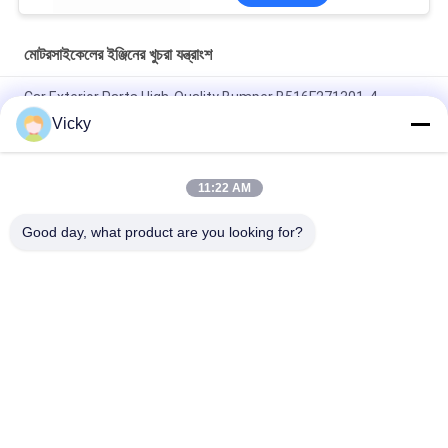
মোটরসাইকেলের ইঞ্জিনের খুচরা যন্ত্রাংশ
Car Exterior Parts High-Quality Bumper B516F271301-4
CHANAN OSHAN​ Z6 Starry White
Vicky
স্টার্টার মোটর হন্ডা EX5 মোটরসাইকেল ইঞ্জিন খুচরা যন্ত্রাংশ সস্তা পাইকারি উচ্চ পারফরম্যান্স
সঙ্গে
11:22 AM
মোটরসাইকেল স্পার্ক প্লাগ জন্য CPR8EAIX-9 চীন সরবরাহকারী ইঞ্জিন সিস্টেম
Good day, what product are you looking for?
সব
মোটরসাইকেলের ইঞ্জিনের 
মোটরসাইকেলের বৈদ্যুতিক 
খুচরা যন্ত্রাংশ
যন্ত্রাংশ
মোটরসাইকেল ট্রান্সমিশন 
অটো ক্যাবল মেশিন
যন্ত্রাংশ