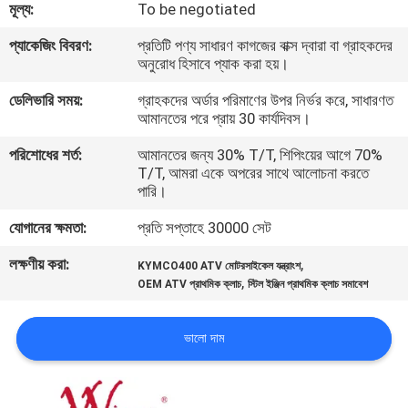
মূল্য:
To be negotiated
গুণমান
প্যাকেজিং বিবরণ:
প্রতিটি পণ্য সাধারণ কাগজের বাক্স দ্বারা বা গ্রাহকদের
অনুরোধ হিসাবে প্যাক করা হয়।
নিয়ন্ত্রণ
ডেলিভারি সময়:
গ্রাহকদের অর্ডার পরিমাণের উপর নির্ভর করে, সাধারণত
আমানতের পরে প্রায় 30 কার্যদিবস।
খবর
পরিশোধের শর্ত:
আমানতের জন্য 30% T/T, শিপিংয়ের আগে 70%
T/T, আমরা একে অপরের সাথে আলোচনা করতে
পারি।
একটি
উদ্ধৃতি
যোগানের ক্ষমতা:
প্রতি সপ্তাহে 30000 সেট
অনুরোধ
লক্ষণীয় করা:
,
KYMCO400 ATV মোটরসাইকেল যন্ত্রাংশ
,
OEM ATV প্রাথমিক ক্লাচ
স্টিল ইঞ্জিন প্রাথমিক ক্লাচ সমাবেশ
করুন
ভালো দাম
সাইটম্যাপ