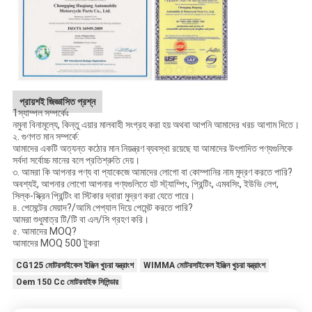
প্রায়শই জিজ্ঞাসিত প্রশ্ন
1স্যাম্পল সম্পর্কেঃ
নমুনা বিনামূল্যে, কিন্তু এয়ার মালবাহী সংগ্রহ করা হয় অথবা আপনি আমাদের খরচ আগাম দিতে।
২. গুণগত মান সম্পর্কে:
আমাদের একটি অত্যন্ত কঠোর মান নিয়ন্ত্রণ ব্যবস্থা রয়েছে যা আমাদের উৎপাদিত পণ্যগুলিকে
সর্বদা সর্বোচ্চ মানের বলে প্রতিশ্রুতি দেয়।
৩. আমরা কি আপনার পণ্য বা প্যাকেজে আমাদের লোগো বা কোম্পানির নাম মুদ্রণ করতে পারি?
অবশ্যই, আপনার লোগো আপনার পণ্যগুলিতে হট স্ট্যাম্পিং, প্রিন্টিং, এমবসিং, ইউভি লেপ,
সিল্ক-স্ক্রিন প্রিন্টিং বা স্টিকার দ্বারা মুদ্রণ করা যেতে পারে।
৪. পেমেন্টের মেয়াদ?/আমি পেপ্যাল দিয়ে পেমেন্ট করতে পারি?
আমরা শুধুমাত্র টি/টি বা এল/সি গ্রহণ করি।
৫. আমাদের MOQ?
আমাদের MOQ 500 টুকরা
CG125 মোটরসাইকেল ইঞ্জিন খুচরা যন্ত্রাংশ
WIMMA মোটরসাইকেল ইঞ্জিন খুচরা যন্ত্রাংশ
Oem 150 Cc মোটরবাইক সিলিন্ডার