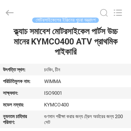
Chongqing
Litron
Spare
Parts
Co.,
মোটরসাইকেলের ইঞ্জিনের খুচরা যন্ত্রাংশ
Ltd..
All
Rights
ক্ল্যাচ সমাবেশ মোটরসাইকেল পার্টস উচ্চ
বাড়ি
Reserved.
মানের KYMCO400 ATV প্রাথমিক
পণ্য
পাইকারি
ভিডিও
উৎপত্তি স্থল:
চংকিং, চীন
পরিচিতিমুলক নাম:
WIMMA
আমাদের
সাক্ষ্যদান:
ISO9001
সম্বন্ধে
মডেল নম্বার:
KYMCO400
কারখানা
ন্যূনতম চাহিদার
গুণমান পরীক্ষা করার জন্য ট্রেল অর্ডারের জন্য 200
পরিমাণ:
সেট
পরিদর্শন