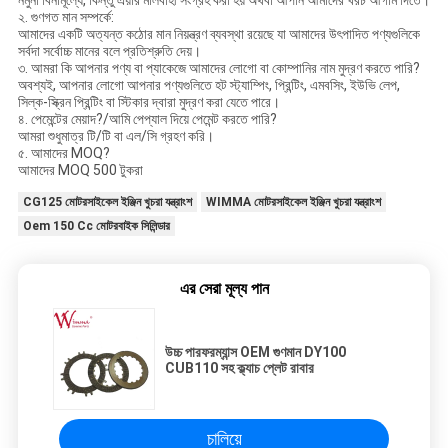
নমুনা বিনামূল্যে, কিন্তু এয়ার মালবাহী সংগ্রহ করা হয় অথবা আপনি আমাদের খরচ আগাম দিতে।
২. গুণগত মান সম্পর্কে:
আমাদের একটি অত্যন্ত কঠোর মান নিয়ন্ত্রণ ব্যবস্থা রয়েছে যা আমাদের উৎপাদিত পণ্যগুলিকে
সর্বদা সর্বোচ্চ মানের বলে প্রতিশ্রুতি দেয়।
৩. আমরা কি আপনার পণ্য বা প্যাকেজে আমাদের লোগো বা কোম্পানির নাম মুদ্রণ করতে পারি?
অবশ্যই, আপনার লোগো আপনার পণ্যগুলিতে হট স্ট্যাম্পিং, প্রিন্টিং, এমবসিং, ইউভি লেপ,
সিল্ক-স্ক্রিন প্রিন্টিং বা স্টিকার দ্বারা মুদ্রণ করা যেতে পারে।
৪. পেমেন্টের মেয়াদ?/আমি পেপ্যাল দিয়ে পেমেন্ট করতে পারি?
আমরা শুধুমাত্র টি/টি বা এল/সি গ্রহণ করি।
৫. আমাদের MOQ?
আমাদের MOQ 500 টুকরা
CG125 মোটরসাইকেল ইঞ্জিন খুচরা যন্ত্রাংশ
WIMMA মোটরসাইকেল ইঞ্জিন খুচরা যন্ত্রাংশ
Oem 150 Cc মোটরবাইক সিলিন্ডার
এর সেরা মূল্য পান
উচ্চ পারফরম্যান্স OEM গুণমান DY100
CUB110 সহ ক্ল্যাচ প্লেট রাবার
চালিয়ে