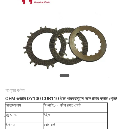
গোপনীয়তা
নীতি
পণ্যের বর্ণনা
OEM গুণমান DY100 CUB110 উচ্চ পারফরম্যান্স সঙ্গে রাবার ক্লাচ প্লেট
আইটেম নাম
ডিওয়াই১০০ কাঁচা ক্ল্যাচ প্লেট
ব্র্যান্ড নাম
উইমা
উপাদান
রবার কর্ক