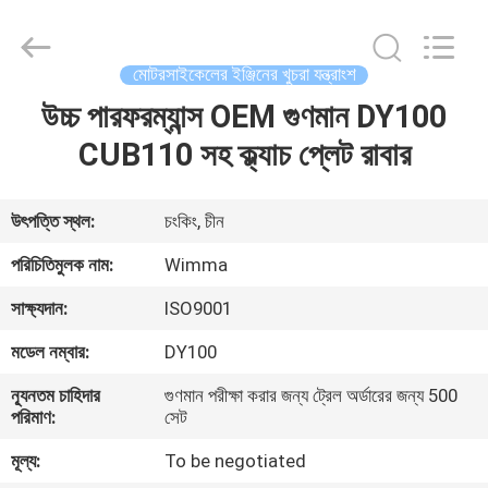
Chongqing
Litron
Spare
Parts
Co.,
মোটরসাইকেলের ইঞ্জিনের খুচরা যন্ত্রাংশ
Ltd..
All
Rights
উচ্চ পারফরম্যান্স OEM গুণমান DY100
বাড়ি
Reserved.
CUB110 সহ ক্ল্যাচ প্লেট রাবার
পণ্য
উৎপত্তি স্থল:
চংকিং, চীন
ভিডিও
পরিচিতিমুলক নাম:
Wimma
সাক্ষ্যদান:
ISO9001
আমাদের
মডেল নম্বার:
DY100
সম্বন্ধে
ন্যূনতম চাহিদার
গুণমান পরীক্ষা করার জন্য ট্রেল অর্ডারের জন্য 500
পরিমাণ:
সেট
কারখানা
মূল্য:
To be negotiated
পরিদর্শন