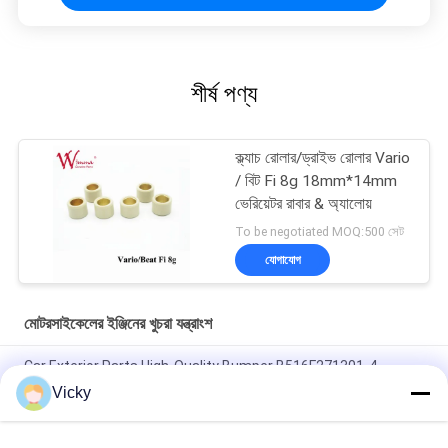
শীর্ষ পণ্য
ক্ল্যাচ রোলার/ড্রাইভ রোলার Vario
/ বিট Fi 8g 18mm*14mm
ভেরিয়েটর রাবার & অ্যালোয়
To be negotiated MOQ:500 সেট
যোগাযোগ
মোটরসাইকেলের ইঞ্জিনের খুচরা যন্ত্রাংশ
Car Exterior Parts High-Quality Bumper B516F271301-4
CHANAN OSHAN​ Z6 Starry White
Vicky
স্টার্টার মোটর হন্ডা EX5 মোটরসাইকেল ইঞ্জিন খুচরা যন্ত্রাংশ সস্তা পাইকারি উচ্চ পারফরম্যান্স
সঙ্গে