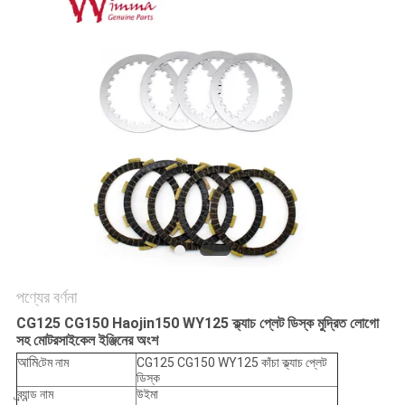
গোপনীয়তা
নীতি
পণ্যের বর্ণনা
CG125 CG150 Haojin150 WY125 ক্ল্যাচ প্লেট ডিস্ক মুদ্রিত লোগো
সহ মোটরসাইকেল ইঞ্জিনের অংশ
আমি
টেম নাম
CG125 CG150 WY125 কাঁচা ক্ল্যাচ প্লেট
ডিস্ক
ব্র্যান্ড নাম
উইমা