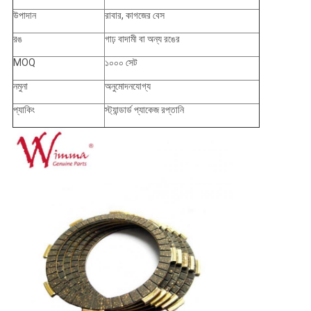
উপাদান
রাবার, কাগজের বেস
রঙ
গাঢ় বাদামী বা অন্য রঙের
MOQ
১০০০ সেট
নমুনা
অনুমোদনযোগ্য
প্যাকিং
স্ট্যান্ডার্ড প্যাকেজ রপ্তানি