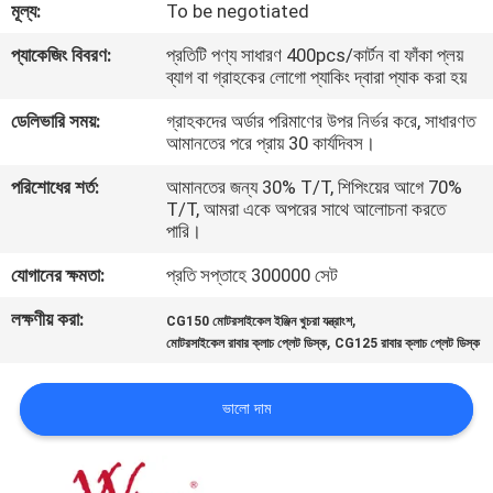
মূল্য:
To be negotiated
গুণমান
প্যাকেজিং বিবরণ:
প্রতিটি পণ্য সাধারণ 400pcs/কার্টন বা ফাঁকা প্লয়
ব্যাগ বা গ্রাহকের লোগো প্যাকিং দ্বারা প্যাক করা হয়
নিয়ন্ত্রণ
ডেলিভারি সময়:
গ্রাহকদের অর্ডার পরিমাণের উপর নির্ভর করে, সাধারণত
আমানতের পরে প্রায় 30 কার্যদিবস।
খবর
পরিশোধের শর্ত:
আমানতের জন্য 30% T/T, শিপিংয়ের আগে 70%
T/T, আমরা একে অপরের সাথে আলোচনা করতে
পারি।
একটি
উদ্ধৃতি
যোগানের ক্ষমতা:
প্রতি সপ্তাহে 300000 সেট
অনুরোধ
লক্ষণীয় করা:
,
CG150 মোটরসাইকেল ইঞ্জিন খুচরা যন্ত্রাংশ
,
মোটরসাইকেল রাবার ক্লাচ প্লেট ডিস্ক
CG125 রাবার ক্লাচ প্লেট ডিস্ক
করুন
ভালো দাম
সাইটম্যাপ