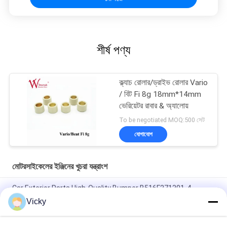
শীর্ষ পণ্য
ক্ল্যাচ রোলার/ড্রাইভ রোলার Vario
/ বিট Fi 8g 18mm*14mm
ভেরিয়েটর রাবার & অ্যালোয়
To be negotiated MOQ:500 সেট
যোগাযোগ
মোটরসাইকেলের ইঞ্জিনের খুচরা যন্ত্রাংশ
Car Exterior Parts High-Quality Bumper B516F271301-4
CHANAN OSHAN​ Z6 Starry White
Vicky
স্টার্টার মোটর হন্ডা EX5 মোটরসাইকেল ইঞ্জিন খুচরা যন্ত্রাংশ সস্তা পাইকারি উচ্চ পারফরম্যান্স
সঙ্গে