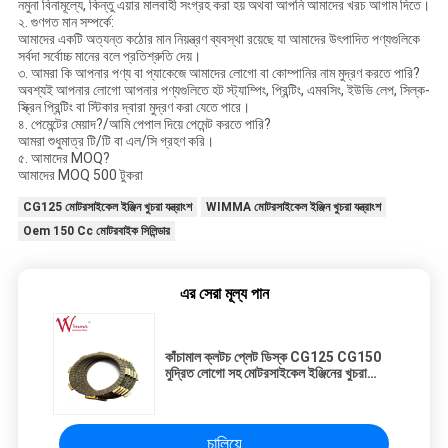
নমুনা বিনামূল্যে, কিন্তু এয়ার মালবাহী সংগ্রহ করা হয় অথবা আপনি আমাদের খরচ আগাম দিতে।
২. গুণগত মান সম্পর্কে:
আমাদের একটি অত্যন্ত কঠোর মান নিয়ন্ত্রণ ব্যবস্থা রয়েছে যা আমাদের উৎপাদিত পণ্যগুলিকে
সর্বদা সর্বোচ্চ মানের বলে প্রতিশ্রুতি দেয়।
৩. আমরা কি আপনার পণ্য বা প্যাকেজে আমাদের লোগো বা কোম্পানির নাম মুদ্রণ করতে পারি?
অবশ্যই আপনার লোগো আপনার পণ্যগুলিতে হট স্ট্যাম্পিং, প্রিন্টিং, এমবসিং, ইউভি লেপ, সিল্ক-
স্ক্রিন প্রিন্টিং বা স্টিকার দ্বারা মুদ্রণ করা যেতে পারে।
৪. পেমেন্টের মেয়াদ?/আমি পেপাল দিয়ে পেমেন্ট করতে পারি?
আমরা শুধুমাত্র টি/টি বা এল/সি গ্রহণ করি।
৫. আমাদের MOQ?
আমাদের MOQ 500 টুকরা
CG125 মোটরসাইকেল ইঞ্জিন খুচরা যন্ত্রাংশ
WIMMA মোটরসাইকেল ইঞ্জিন খুচরা যন্ত্রাংশ
Oem 150 Cc মোটরবাইক সিলিন্ডার
এর সেরা মূল্য পান
কাঁচামাল ক্লটচ প্লেট ডিস্ক CG125 CG150
মুদ্রিত লোগো সহ মোটরসাইকেল ইঞ্জিনের খুচরা
যন্ত্রাংশ
চালিয়ে