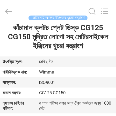
Chongqing
Litron
Spare
Parts
Co.,
মোটরসাইকেলের ইঞ্জিনের খুচরা যন্ত্রাংশ
Ltd..
All
Rights
কাঁচামাল ক্লটচ প্লেট ডিস্ক CG125
বাড়ি
Reserved.
CG150 মুদ্রিত লোগো সহ মোটরসাইকেল
পণ্য
ইঞ্জিনের খুচরা যন্ত্রাংশ
ভিডিও
উৎপত্তি স্থল:
চংকিং, চীন
পরিচিতিমুলক নাম:
Wimma
আমাদের
সাক্ষ্যদান:
ISO9001
সম্বন্ধে
মডেল নম্বার:
CG125 CG150
কারখানা
ন্যূনতম চাহিদার
গুণমান পরীক্ষা করার জন্য ট্রেল অর্ডারের জন্য 1000
পরিমাণ:
সেট
পরিদর্শন