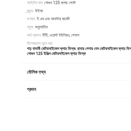
আইটেম নাম:
শোগুন 125 ক্লাচ প্লেট
ব্র্যান্ড:
উইম্মা
গুণমান:
ই এম এবং আফটার মার্কেট
নমুনা:
অনুমোদিত
অর্থ প্রদান:
টিটি, ওয়েস্ট ইউনিয়ন, পেপাল
বিশেষভাবে তুলে ধরা:
,
গাঢ় বাদামী মোটরসাইকেল ক্লাচ ডিস্ক
রাবার পেপার বেস মোটরসাইকেল ক্লাচ ডিস
শোগুন 125 ইঞ্জিন মোটরসাইকেল ক্লাচ ডিস্ক
মৌলিক তথ্য
প্রদান