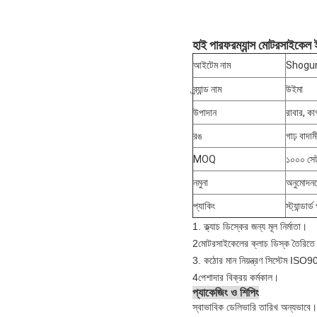
হাই পারফরম্যান্স মোটরসাইকেল ইঞ
আইটেম নাম
Shogun12
ব্র্যান্ড নাম
উইমা
উপাদান
রাবার, ক
রঙ
গাঢ় বাদা
MOQ
১০০০ সে
নমুনা
অনুমোদনয
প্যাকিং
স্ট্যান্ডার
1. ক্ল্যাচ ডিস্কের জন্য মূল নির্মাতা।
2মোটরসাইকেলের ক্লাচ ডিস্ক তৈরিতে
3. কঠোর মান নিয়ন্ত্রণ সিস্টেম IS
4পেশাদার বিক্রয় কর্মকাল।
প্যাকেজিং ও শিপিং
স্বাভাবিক ডেলিভারি তারিখ অন্যভাবে।