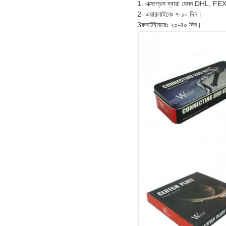
1. এক্সপ্রেস দ্বারা যেমন DHL, FE
2- এয়ারলাইনেঃ ৭-১০ দিন।
3কনটেইনারেঃ ২০-৪০ দিন।