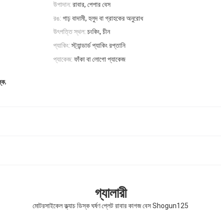
উপাদান:
রাবার, পেপার বেস
রঙ:
গাঢ় বাদামী, হলুদ বা গ্রাহকের অনুরোধ
উৎপত্তি স্থল:
চংকিং, চীন
প্যাকিং:
স্ট্যান্ডার্ড প্যাকিং রপ্তানি
প্যাকেজ:
ফাঁকা বা লোগো প্যাকেজ
,
্ক
গ্যালারী
মোটরসাইকেল ক্ল্যাচ ডিস্ক ঘর্ষণ প্লেট রাবার কাগজ বেস Shogun125