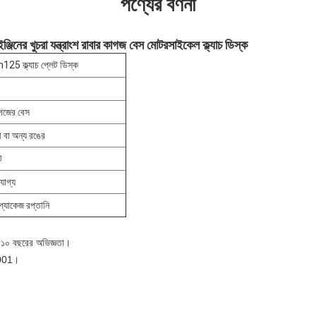
পণ্যের বর্ণনা
্জিনের খুচরা যন্ত্রাংশ রাবার কাগজ বেস মোটরসাইকেল ক্ল্যাচ ডিস্ক
5 ক্ল্যাচ প্লেট ডিস্ক
াগজের বেস
মী বা অন্য রঙের
ট
োগ্য
্ড প্যাকেজ রপ্তানি
 ১০ বছরের অভিজ্ঞতা।
O9001।