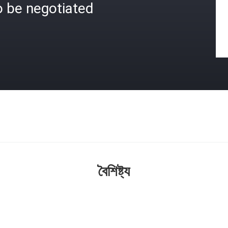
o be negotiated
বৈশিষ্ট্য