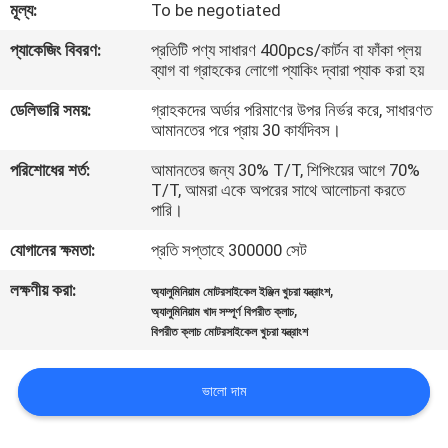
মূল্য:
To be negotiated
গুণমান
প্যাকেজিং বিবরণ:
প্রতিটি পণ্য সাধারণ 400pcs/কার্টন বা ফাঁকা প্লয়
ব্যাগ বা গ্রাহকের লোগো প্যাকিং দ্বারা প্যাক করা হয়
নিয়ন্ত্রণ
ডেলিভারি সময়:
গ্রাহকদের অর্ডার পরিমাণের উপর নির্ভর করে, সাধারণত
আমানতের পরে প্রায় 30 কার্যদিবস।
খবর
পরিশোধের শর্ত:
আমানতের জন্য 30% T/T, শিপিংয়ের আগে 70%
T/T, আমরা একে অপরের সাথে আলোচনা করতে
পারি।
একটি
উদ্ধৃতি
যোগানের ক্ষমতা:
প্রতি সপ্তাহে 300000 সেট
অনুরোধ
লক্ষণীয় করা:
,
অ্যালুমিনিয়াম মোটরসাইকেল ইঞ্জিন খুচরা যন্ত্রাংশ
,
অ্যালুমিনিয়াম খাদ সম্পূর্ণ বিপরীত ক্লাচ
করুন
বিপরীত ক্লাচ মোটরসাইকেল খুচরা যন্ত্রাংশ
সাইটম্যাপ
ভালো দাম