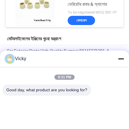
ভেরিয়েটর রাবার & অ্যালোয়
To be negotiated MOQ:500 সেট
যোগাযোগ
মোটরসাইকেলের ইঞ্জিনের খুচরা যন্ত্রাংশ
Car Exterior Parts High-Quality Bumper B516F271301-4
CHANAN OSHAN​ Z6 Starry White
Vicky
স্টার্টার মোটর হন্ডা EX5 মোটরসাইকেল ইঞ্জিন খুচরা যন্ত্রাংশ সস্তা পাইকারি উচ্চ পারফরম্যান্স
সঙ্গে
9:31 PM
মোটরসাইকেল স্পার্ক প্লাগ জন্য CPR8EAIX-9 চীন সরবরাহকারী ইঞ্জিন সিস্টেম
Good day, what product are you looking for?
সব
মোটরসাইকেলের ইঞ্জিনের 
মোটরসাইকেলের বৈদ্যুতিক 
খুচরা যন্ত্রাংশ
যন্ত্রাংশ