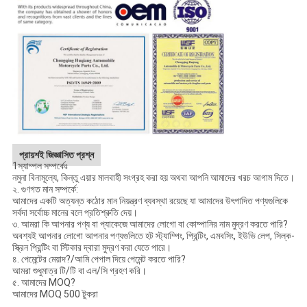
প্রায়শই জিজ্ঞাসিত প্রশ্ন
1স্যাম্পল সম্পর্কেঃ
নমুনা বিনামূল্যে, কিন্তু এয়ার মালবাহী সংগ্রহ করা হয় অথবা আপনি আমাদের খরচ আগাম দিতে।
২. গুণগত মান সম্পর্কে:
আমাদের একটি অত্যন্ত কঠোর মান নিয়ন্ত্রণ ব্যবস্থা রয়েছে যা আমাদের উৎপাদিত পণ্যগুলিকে
সর্বদা সর্বোচ্চ মানের বলে প্রতিশ্রুতি দেয়।
৩. আমরা কি আপনার পণ্য বা প্যাকেজে আমাদের লোগো বা কোম্পানির নাম মুদ্রণ করতে পারি?
অবশ্যই আপনার লোগো আপনার পণ্যগুলিতে হট স্ট্যাম্পিং, প্রিন্টিং, এমবসিং, ইউভি লেপ, সিল্ক-
স্ক্রিন প্রিন্টিং বা স্টিকার দ্বারা মুদ্রণ করা যেতে পারে।
৪. পেমেন্টের মেয়াদ?/আমি পেপাল দিয়ে পেমেন্ট করতে পারি?
আমরা শুধুমাত্র টি/টি বা এল/সি গ্রহণ করি।
৫. আমাদের MOQ?
আমাদের MOQ 500 টুকরা