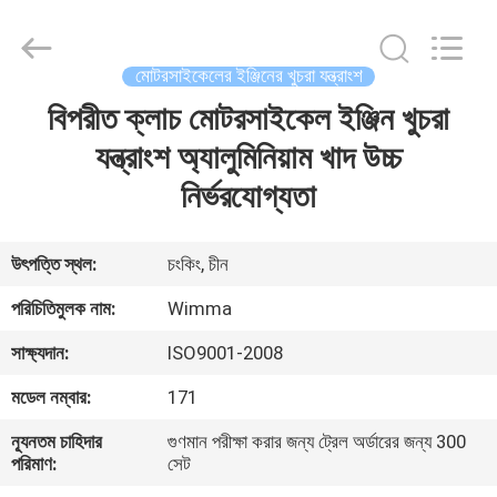
Chongqing
Litron
Spare
Parts
Co.,
মোটরসাইকেলের ইঞ্জিনের খুচরা যন্ত্রাংশ
Ltd..
All
Rights
বিপরীত ক্লাচ মোটরসাইকেল ইঞ্জিন খুচরা
বাড়ি
Reserved.
যন্ত্রাংশ অ্যালুমিনিয়াম খাদ উচ্চ
পণ্য
নির্ভরযোগ্যতা
ভিডিও
উৎপত্তি স্থল:
চংকিং, চীন
পরিচিতিমুলক নাম:
Wimma
আমাদের
সাক্ষ্যদান:
ISO9001-2008
সম্বন্ধে
মডেল নম্বার:
171
কারখানা
ন্যূনতম চাহিদার
গুণমান পরীক্ষা করার জন্য ট্রেল অর্ডারের জন্য 300
পরিমাণ:
সেট
পরিদর্শন