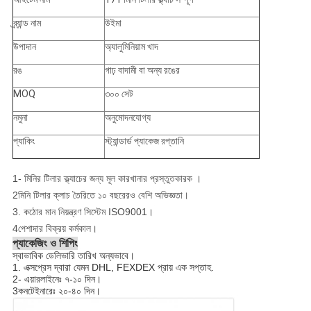
ব্র্যান্ড নাম
উইমা
উপাদান
অ্যালুমিনিয়াম খাদ
রঙ
গাঢ় বাদামী বা অন্য রঙের
MOQ
৩০০ সেট
নমুনা
অনুমোদনযোগ্য
প্যাকিং
স্ট্যান্ডার্ড প্যাকেজ রপ্তানি
1- মিনির টিলার ক্ল্যাচের জন্য মূল কারখানার প্রস্তুতকারক ।
2মিনি টিলার ক্লাচ তৈরিতে ১০ বছরেরও বেশি অভিজ্ঞতা।
3. কঠোর মান নিয়ন্ত্রণ সিস্টেম ISO9001।
4পেশাদার বিক্রয় কর্মকাল।
প্যাকেজিং ও শিপিং
স্বাভাবিক ডেলিভারি তারিখ অন্যভাবে।
1. এক্সপ্রেস দ্বারা যেমন DHL, FEXDEX প্রায় এক সপ্তাহ.
2- এয়ারলাইনেঃ ৭-১০ দিন।
3কনটেইনারেঃ ২০-৪০ দিন।