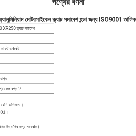
পণ্যের বর্ণনা
যালুমিনিয়াম মোটরসাইকেল ক্ল্যাচ সমাবেশ হন্ডা জন্য ISO9001 তালিক
XR250 ক্ল্যাচ সমাবেশ
আফটারমার্কেট
োগ্য
্ড প্যাকেজ রপ্তানি
 বেশি অভিজ্ঞতা।
O9001।
সিন ইত্যাদির জন্য সরবরাহ।