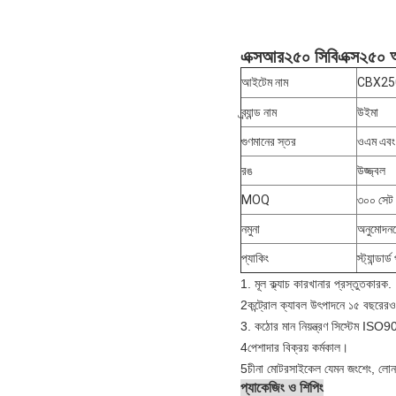
এক্সআর২৫০ সিবিএক্স২৫০ অ্
আইটেম নাম
CBX250 
ব্র্যান্ড নাম
উইমা
গুণমানের স্তর
ওএম এবং 
রঙ
উজ্জ্বল
MOQ
৩০০ সেট
নমুনা
অনুমোদনয
প্যাকিং
স্ট্যান্ডার
1. মূল ক্ল্যাচ কারখানার প্রস্তুতকারক.
2কন্ট্রোল ক্যাবল উৎপাদনে ১৫ বছরেরও
3. কঠোর মান নিয়ন্ত্রণ সিস্টেম IS
4পেশাদার বিক্রয় কর্মকাল।
5চীনা মোটরসাইকেল যেমন জংশেং, লোন
প্যাকেজিং ও শিপিং