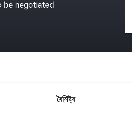
o be negotiated
বৈশিষ্ট্য