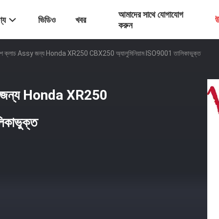
আমাদের সাথে যোগাযোগ
্য
ভিডিও
খবর
উ
করুন
বেশ ক্লাচ Assy জন্য Honda XR250 CBX250 অ্যালুমিনিয়াম ISO9001 তালিকাভুক্ত
sy জন্য Honda XR250
কাভুক্ত