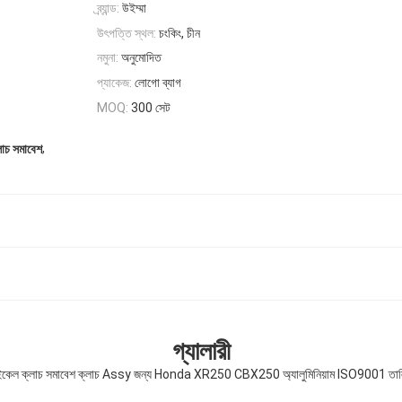
ব্র্যান্ড:
উইম্মা
উৎপত্তি স্থল:
চংকিং, চীন
নমুনা:
অনুমোদিত
প্যাকেজ:
লোগো ব্যাগ
300 সেট
MOQ:
,
লাচ সমাবেশ
গ্যালারী
কেল ক্লাচ সমাবেশ ক্লাচ Assy জন্য Honda XR250 CBX250 অ্যালুমিনিয়াম ISO9001 তাল