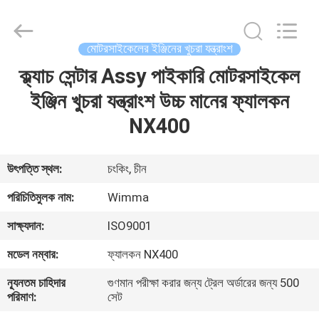
Chongqing
Litron
Spare
Parts
Co.,
মোটরসাইকেলের ইঞ্জিনের খুচরা যন্ত্রাংশ
Ltd..
All
Rights
ক্ল্যাচ সেন্টার Assy পাইকারি মোটরসাইকেল
বাড়ি
Reserved.
ইঞ্জিন খুচরা যন্ত্রাংশ উচ্চ মানের ফ্যালকন
পণ্য
NX400
ভিডিও
উৎপত্তি স্থল:
চংকিং, চীন
পরিচিতিমুলক নাম:
Wimma
আমাদের
সাক্ষ্যদান:
ISO9001
সম্বন্ধে
মডেল নম্বার:
ফ্যালকন NX400
কারখানা
ন্যূনতম চাহিদার
গুণমান পরীক্ষা করার জন্য ট্রেল অর্ডারের জন্য 500
পরিমাণ:
সেট
পরিদর্শন