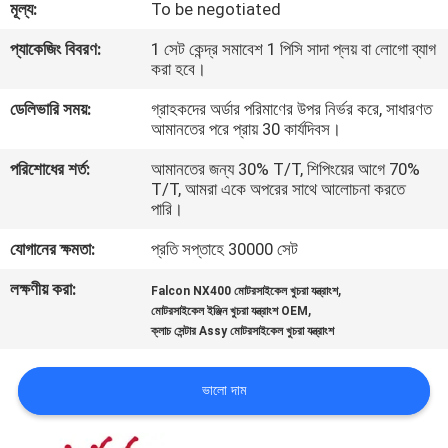
মূল্য:
To be negotiated
গুণমান
প্যাকেজিং বিবরণ:
1 সেট কেন্দ্র সমাবেশ 1 পিসি সাদা প্লয় বা লোগো ব্যাগ
করা হবে।
নিয়ন্ত্রণ
ডেলিভারি সময়:
গ্রাহকদের অর্ডার পরিমাণের উপর নির্ভর করে, সাধারণত
আমানতের পরে প্রায় 30 কার্যদিবস।
খবর
পরিশোধের শর্ত:
আমানতের জন্য 30% T/T, শিপিংয়ের আগে 70%
T/T, আমরা একে অপরের সাথে আলোচনা করতে
পারি।
একটি
উদ্ধৃতি
যোগানের ক্ষমতা:
প্রতি সপ্তাহে 30000 সেট
অনুরোধ
লক্ষণীয় করা:
,
Falcon NX400 মোটরসাইকেল খুচরা যন্ত্রাংশ
,
মোটরসাইকেল ইঞ্জিন খুচরা যন্ত্রাংশ OEM
করুন
ক্লাচ সেন্টার Assy মোটরসাইকেল খুচরা যন্ত্রাংশ
সাইটম্যাপ
ভালো দাম