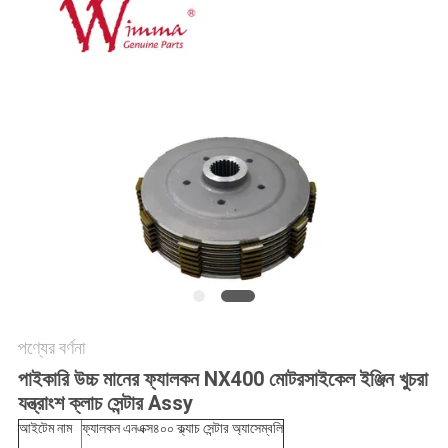
গোপনীয়তা
নীতি
পণ্যের বর্ণনা
পাইকারি উচ্চ মানের ফ্যালকন NX400 মোটরসাইকেল ইঞ্জিন খুচরা
যন্ত্রাংশ ক্লাচ সেন্টার Assy
আইটেম নাম
ফ্যালকন এনএক্স৪০০ ক্ল্যাচ সেন্টার অ্যাসেম্বলি