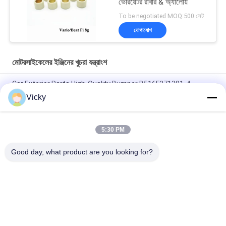
ভেরিয়েটর রাবার & অ্যালোয়
To be negotiated MOQ:500 সেট
যোগাযোগ
মোটরসাইকেলের ইঞ্জিনের খুচরা যন্ত্রাংশ
Car Exterior Parts High-Quality Bumper B516F271301-4
CHANAN OSHAN​ Z6 Starry White
Vicky
স্টার্টার মোটর হন্ডা EX5 মোটরসাইকেল ইঞ্জিন খুচরা যন্ত্রাংশ সস্তা পাইকারি উচ্চ পারফরম্যান্স
সঙ্গে
5:30 PM
মোটরসাইকেল স্পার্ক প্লাগ জন্য CPR8EAIX-9 চীন সরবরাহকারী ইঞ্জিন সিস্টেম
Good day, what product are you looking for?
সব
মোটরসাইকেলের ইঞ্জিনের 
মোটরসাইকেলের বৈদ্যুতিক 
খুচরা যন্ত্রাংশ
যন্ত্রাংশ