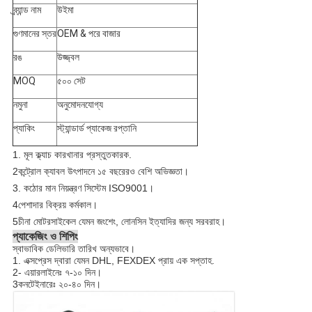
ব্র্যান্ড নাম
উইমা
গুণমানের স্তর
OEM & পরে বাজার
রঙ
উজ্জ্বল
MOQ
৫০০ সেট
নমুনা
অনুমোদনযোগ্য
প্যাকিং
স্ট্যান্ডার্ড প্যাকেজ রপ্তানি
1. মূল ক্ল্যাচ কারখানার প্রস্তুতকারক.
2কন্ট্রোল ক্যাবল উৎপাদনে ১৫ বছরেরও বেশি অভিজ্ঞতা।
3. কঠোর মান নিয়ন্ত্রণ সিস্টেম ISO9001।
4পেশাদার বিক্রয় কর্মকাল।
5চীনা মোটরসাইকেল যেমন জংশেং, লোনসিন ইত্যাদির জন্য সরবরাহ।
প্যাকেজিং ও শিপিং
স্বাভাবিক ডেলিভারি তারিখ অন্যভাবে।
1. এক্সপ্রেস দ্বারা যেমন DHL, FEXDEX প্রায় এক সপ্তাহ.
2- এয়ারলাইনেঃ ৭-১০ দিন।
3কনটেইনারেঃ ২০-৪০ দিন।