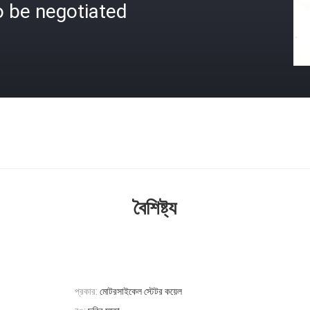
o be negotiated
বৈশিষ্ট্য
প্রকার:
মোটরসাইকেল স্টেটর কয়েল