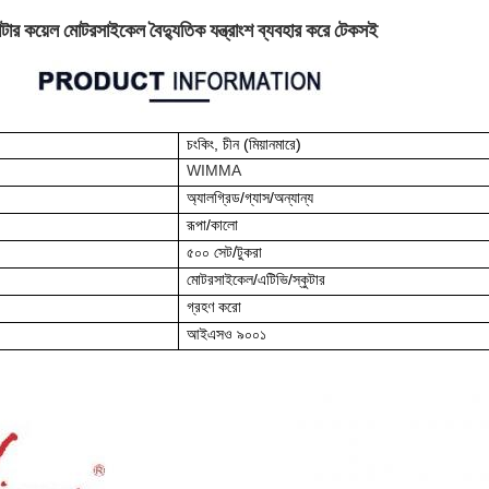
টার কয়েল মোটরসাইকেল বৈদ্যুতিক যন্ত্রাংশ ব্যবহার করে টেকসই
চংকিং, চীন (মিয়ানমারে)
WIMMA
অ্যালগ্রিড/গ্যাস/অন্যান্য
রূপা/কালো
৫০০ সেট/টুকরা
মোটরসাইকেল/এটিভি/স্কুটার
গ্রহণ করো
আইএসও ৯০০১