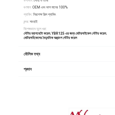
উপাদান:
লোহা ও তামা
গুণমান:
OEM এবং ভাল মানের 100%
প্যাকিং:
নিরপেক্ষ শিল্প প্যাকিং
বন্দর:
সাংহাই
বিশেষভাবে তুলে ধরা:
,
,
স্টেটর ম্যাগনেটো কয়েল
YBR125 এর জন্য মোটরসাইকেল স্টেটর কয়েল
মোটরসাইকেলের বৈদ্যুতিক যন্ত্রাংশ স্টেটর কয়েল
মৌলিক তথ্য
প্রদান