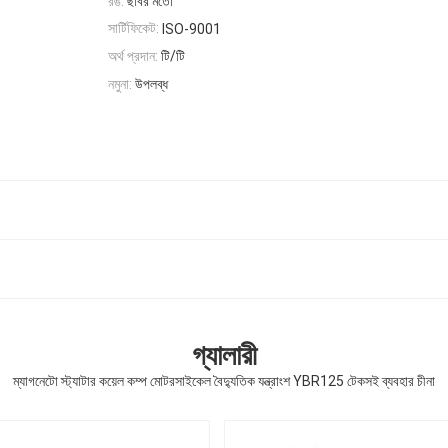
রঙ:
ছবির মতো
সার্টিফিকেট:
ISO-9001
অর্থ প্রদান:
টি/টি
নমুনা:
উপলব্ধ
গ্যালারী
ম্যাগনেটো স্ট্যাটার কয়েল কম্প মোটরসাইকেল বৈদ্যুতিক যন্ত্রাংশ YBR125 টেকসই ব্যবহার চীনা