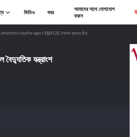
আমাদের সাথে যোগাযোগ
্য
ভিডিও
খবর
উ
করুন
্প মোটরসাইকেল বৈদ্যুতিক যন্ত্রাংশ YBR125 টেকসই ব্যবহার চীনা
 বৈদ্যুতিক যন্ত্রাংশ