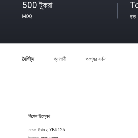
500 টুকরা
T
MOQ
মূল্য
বৈশিষ্ট্য
গ্যালারী
পণ্যের বর্ণনা
বিশেষ উল্লেখ
মডেল:
ইয়ামাহা YBR125