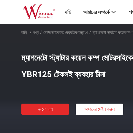
বাড়ি
আমাদের সম্পর্কে
পণ
বাড়ি
/
পণ্য
/
মোটরসাইকেলের বৈদ্যুতিক যন্ত্রাংশ
/
ম্যাগনেটো স্ট্যাটার কয়েল কম
ম্যাগনেটো স্ট্যাটার কয়েল কম্প মোটরসাইকেল
YBR125 টেকসই ব্যবহার চীনা
ভালো দাম
আমাদের মেইল ​​করুন