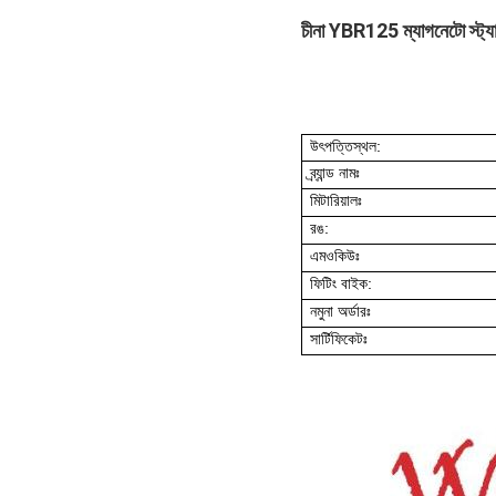
চীনা YBR125 ম্যাগনেটো স্ট্যা
উৎপত্তিস্থল:
ব্র্যান্ড নামঃ
মিটারিয়ালঃ
রঙ:
এমওকিউঃ
ফিটিং বাইক:
নমুনা অর্ডারঃ
সার্টিফিকেটঃ