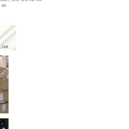
া হবে
.