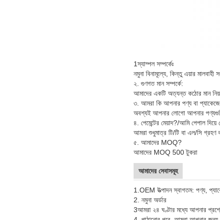
1স্যাম্পল সম্পর্কেঃ
নমুনা বিনামূল্যে, কিন্তু এয়ার মালব
২. গুণগত মান সম্পর্কে:
আমাদের একটি অত্যন্ত কঠোর মান নিয়ন্ত্
৩. আমরা কি আপনার পণ্য বা প্যাকেজে
অবশ্যই আপনার লোগো আপনার পণ্যগুলিতে হট
৪. পেমেন্টের মেয়াদ?/আমি পেপাল দিয়ে 
আমরা শুধুমাত্র টি/টি বা এল/সি গ্রহণ
৫. আমাদের MOQ?
আমাদের MOQ 500 টুকরা
আমাদের সেবাসমূহ
1.
OEM উত্পাদন স্বাগতম: পণ্য, প্যা
2. নমুনা অর্ডার
3আমরা ২৪ ঘণ্টার মধ্যে আপনার প্রশ
4. পাঠানোর পরে, আমরা আপনার জন্য পণ্