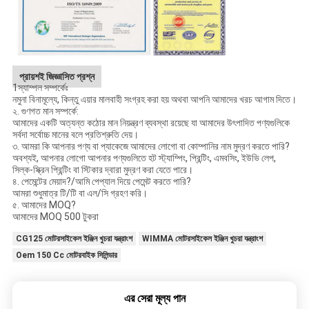
প্রায়শই জিজ্ঞাসিত প্রশ্ন
1স্যাম্পল সম্পর্কেঃ
নমুনা বিনামূল্যে, কিন্তু এয়ার মালবাহী সংগ্রহ করা হয় অথবা আপনি আমাদের খরচ আগাম দিতে।
২. গুণগত মান সম্পর্কে:
আমাদের একটি অত্যন্ত কঠোর মান নিয়ন্ত্রণ ব্যবস্থা রয়েছে যা আমাদের উৎপাদিত পণ্যগুলিকে
সর্বদা সর্বোচ্চ মানের বলে প্রতিশ্রুতি দেয়।
৩. আমরা কি আপনার পণ্য বা প্যাকেজে আমাদের লোগো বা কোম্পানির নাম মুদ্রণ করতে পারি?
অবশ্যই, আপনার লোগো আপনার পণ্যগুলিতে হট স্ট্যাম্পিং, প্রিন্টিং, এমবসিং, ইউভি লেপ,
সিল্ক-স্ক্রিন প্রিন্টিং বা স্টিকার দ্বারা মুদ্রণ করা যেতে পারে।
৪. পেমেন্টের মেয়াদ?/আমি পেপ্যাল দিয়ে পেমেন্ট করতে পারি?
আমরা শুধুমাত্র টি/টি বা এল/সি গ্রহণ করি।
৫. আমাদের MOQ?
আমাদের MOQ 500 টুকরা
CG125 মোটরসাইকেল ইঞ্জিন খুচরা যন্ত্রাংশ
WIMMA মোটরসাইকেল ইঞ্জিন খুচরা যন্ত্রাংশ
Oem 150 Cc মোটরবাইক সিলিন্ডার
এর সেরা মূল্য পান