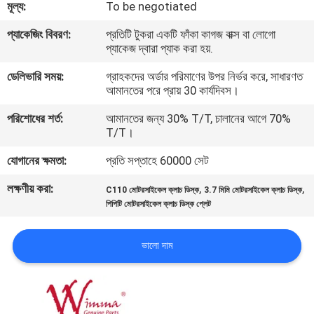
মূল্য:
To be negotiated
গুণমান
প্যাকেজিং বিবরণ:
প্রতিটি টুকরা একটি ফাঁকা কাগজ বাক্স বা লোগো
প্যাকেজ দ্বারা প্যাক করা হয়.
নিয়ন্ত্রণ
ডেলিভারি সময়:
গ্রাহকদের অর্ডার পরিমাণের উপর নির্ভর করে, সাধারণত
আমানতের পরে প্রায় 30 কার্যদিবস।
খবর
পরিশোধের শর্ত:
আমানতের জন্য 30% T/T, চালানের আগে 70%
T/T।
একটি
যোগানের ক্ষমতা:
প্রতি সপ্তাহে 60000 সেট
উদ্ধৃতি
লক্ষণীয় করা:
,
,
C110 মোটরসাইকেল ক্লাচ ডিস্ক
3.7 মিমি মোটরসাইকেল ক্লাচ ডিস্ক
অনুরোধ
পিপিটি মোটরসাইকেল ক্লাচ ডিস্ক প্লেট
করুন
ভালো দাম
সাইটম্যাপ