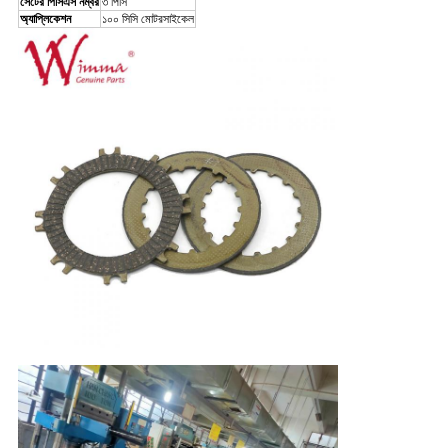
সেটের পিসিএস নম্বর
৩ পিসি
অ্যাপ্লিকেশন
১০০ সিসি মোটরসাইকেল