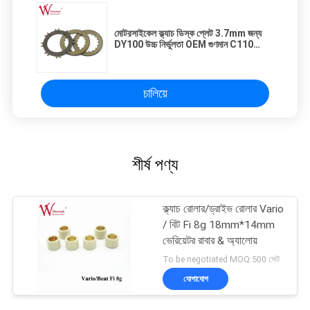
মোটরসাইকেল ক্ল্যাচ ডিস্ক প্লেট 3.7mm জন্য
DY100 উচ্চ নির্ভুলতা OEM গুণমান C110
PPT
চালিয়ে
শীর্ষ পণ্য
ক্ল্যাচ রোলার/ড্রাইভ রোলার Vario
/ বিট Fi 8g 18mm*14mm
ভেরিয়েটর রাবার & অ্যালোয়
To be negotiated MOQ:500 সেট
যোগাযোগ