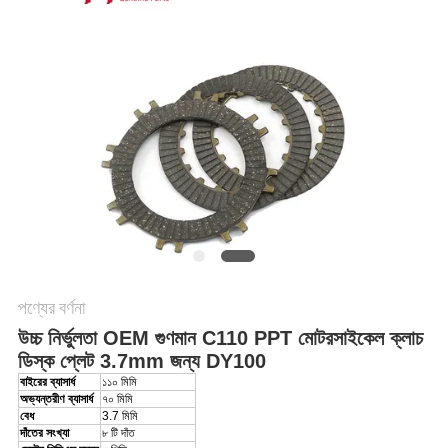
গোপনীয়তা
নীতি
পণ্যের বর্ণনা
উচ্চ নির্ভুলতা OEM গুণমান C110 PPT মোটরসাইকেল ক্লাচ
ডিস্ক প্লেট 3.7mm জন্য DY100
বাইরের ব্যাসার্ধ
১১০ মিমি
অভ্যন্তরীণ ব্যাসার্ধ
৭০ মিমি
বেধ
3.7 মিমি
দাঁতের সংখ্যা
৮ টি দাঁত