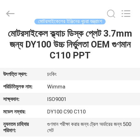
Chongqing
Litron
Spare
Parts
Co.,
মোটরসাইকেলের ইঞ্জিনের খুচরা যন্ত্রাংশ
Ltd..
All
Rights
মোটরসাইকেল ক্ল্যাচ ডিস্ক প্লেট 3.7mm
বাড়ি
Reserved.
জন্য DY100 উচ্চ নির্ভুলতা OEM গুণমান
পণ্য
C110 PPT
ভিডিও
উৎপত্তি স্থল:
চংকিং
পরিচিতিমুলক নাম:
Wimma
আমাদের
সাক্ষ্যদান:
ISO9001
সম্বন্ধে
মডেল নম্বার:
DY100 C90 C110
কারখানা
ন্যূনতম চাহিদার
গুণমান পরীক্ষা করার জন্য ট্রেল অর্ডারের জন্য 500
পরিমাণ:
সেট
পরিদর্শন