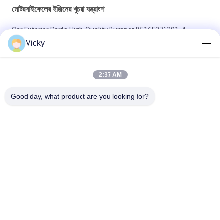
মোটরসাইকেলের ইঞ্জিনের খুচরা যন্ত্রাংশ
Car Exterior Parts High-Quality Bumper B516F271301-4
CHANAN OSHAN​ Z6 Starry White
Vicky
স্টার্টার মোটর হন্ডা EX5 মোটরসাইকেল ইঞ্জিন খুচরা যন্ত্রাংশ সস্তা পাইকারি উচ্চ পারফরম্যান্স
সঙ্গে
2:37 AM
মোটরসাইকেল স্পার্ক প্লাগ জন্য CPR8EAIX-9 চীন সরবরাহকারী ইঞ্জিন সিস্টেম
Good day, what product are you looking for?
সব
মোটরসাইকেলের ইঞ্জিনের 
মোটরসাইকেলের বৈদ্যুতিক 
খুচরা যন্ত্রাংশ
যন্ত্রাংশ
মোটরসাইকেল ট্রান্সমিশন 
অটো ক্যাবল মেশিন
যন্ত্রাংশ
মোটরসাইকেল ব্রেক যন্ত্রাংশ
মোটরসাইকেলের বডি পার্টস