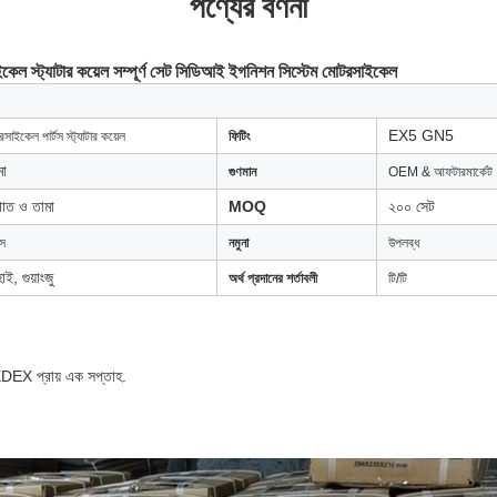
পণ্যের বর্ণনা
্যাটার কয়েল সম্পূর্ণ সেট সিডিআই ইগনিশন সিস্টেম মোটরসাইকেল
EX5 GN5
সাইকেল পার্টস স্ট্যাটার কয়েল
ফিটিং
া
গুণমান
OEM & আফটারমার্কেট
পাত ও তামা
MOQ
২০০ সেট
াস
নমুনা
উপলব্ধ
াই, গুয়াংজু
অর্থ প্রদানের শর্তাবলী
টি/টি
XDEX প্রায় এক সপ্তাহ.