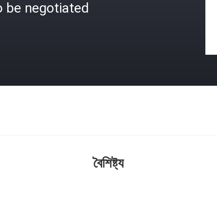
o be negotiated
বৈশিষ্ট্য