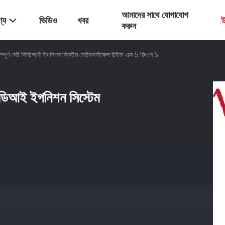
আমাদের সাথে যোগাযোগ
্য
ভিডিও
খবর
উ
করুন
সম্পূর্ণ সেট সিডিআই ইগনিশন সিস্টেম মোটরসাইকেল উইমা এক্স 5 জিএন 5
 সিডিআই ইগনিশন সিস্টেম