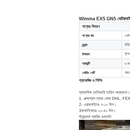
Wimma EX5 GN5 মোটরসাইকেল স্ট
পণ্যের বিবরণ
পণ্যের নাম
মোটর
উইম
ব্র্যান্ড
ইস্
উপাদান
গ্যারান্টি
৬ ম
সাংহ
লোডিং পোর্ট
প্যাকেজিং ও শিপিং
স্বাভাবিক ডেলিভারি তারিখ অন্যভাবে।
1. এক্সপ্রেস দ্বারা যেমন DHL, FE
2- এয়ারলাইনেঃ ৭-১০ দিন।
3কনটেইনারেঃ ২০-৪০ দিন।
স্ট্যান্ডার্ড প্যাকিং রপ্তানি