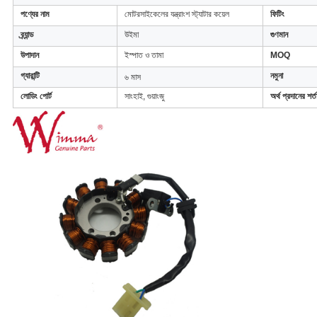
পণ্যের নাম
মোটরসাইকেলের যন্ত্রাংশ স্ট্যাটার কয়েল
ফিটিং
ব্র্যান্ড
উইমা
গুণমান
উপাদান
ইস্পাত ও তামা
MOQ
গ্যারান্টি
নমুনা
৬ মাস
লোডিং পোর্ট
সাংহাই, গুয়াংজু
অর্থ প্রদানের শর্ত