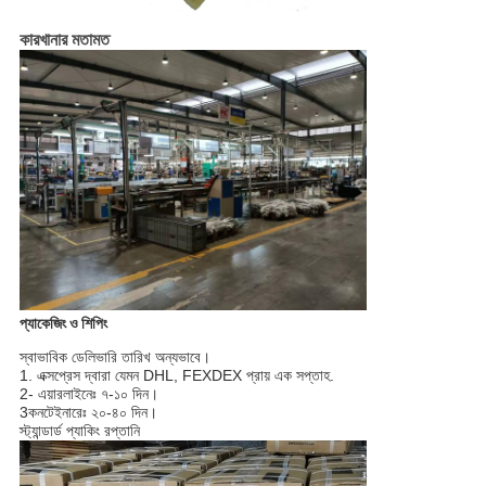
কারখানার মতামত
প্যাকেজিং ও শিপিং
স্বাভাবিক ডেলিভারি তারিখ অন্যভাবে।
1. এক্সপ্রেস দ্বারা যেমন DHL, FEXDEX প্রায় এক সপ্তাহ.
2- এয়ারলাইনেঃ ৭-১০ দিন।
3কনটেইনারেঃ ২০-৪০ দিন।
স্ট্যান্ডার্ড প্যাকিং রপ্তানি