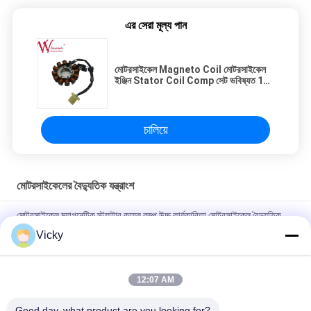
এর সেরা মূল্য পান
মোটরসাইকেল Magneto Coil মোটরসাইকেল
ইঞ্জিন Stator Coil Comp সেট ভবিষ্যত 125
মোটরসাইকেল খুচরা যন্ত্রাংশ
চালিয়ে
মোটরসাইকেলের বৈদ্যুতিক যন্ত্রাংশ
মোটরসাইকেল ম্যাগনেটিক স্ট্যাটার কয়েল কম্প উচ্চ কার্যকারিতা মোটরসাইকেল বৈদ্যুতিক
যন্ত্রাংশ KRF
Vicky
বি 2 বি ক্রেতাদের জন্য বৈদ্যুতিক মোটরসাইকেল রিলে সংযোগকারী ক্রিস 100 ভাল
পারফরম্যান্স পুরুষ 6.3 মিমি
12:07 AM
NOUVO পুরুষ সংযোগকারী পিনের জন্য মোটরসাইকেল বৈদ্যুতিক সুইচিং রিলে টাইপ 12V
Good day, what product are you looking for?