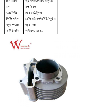
মিটারিয়ালঃ
অ্যালগ্রিড/গ্যাস/অন্যান্য
রঙ:
রূপা/কালো
এমওকিউঃ
৫০০ সেট/টুকরা
ফিটিং বাইক:
মোটরসাইকেল/এটিভি/স্কুটার
নমুনা অর্ডারঃ
গ্রহণ করো
সার্টিফিকেটঃ
আইএসও ৯০০১