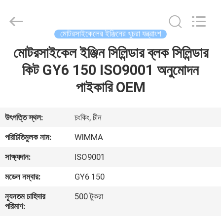
Chongqing
Litron
Spare
Parts
Co.,
মোটরসাইকেলের ইঞ্জিনের খুচরা যন্ত্রাংশ
Ltd..
All
Rights
মোটরসাইকেল ইঞ্জিন সিলিন্ডার ব্লক সিলিন্ডার
বাড়ি
Reserved.
কিট GY6 150 ISO9001 অনুমোদন
পণ্য
পাইকারি OEM
ভিডিও
উৎপত্তি স্থল:
চংকিং, চীন
পরিচিতিমুলক নাম:
WIMMA
আমাদের
সাক্ষ্যদান:
ISO9001
সম্বন্ধে
মডেল নম্বার:
GY6 150
কারখানা
ন্যূনতম চাহিদার
500 টুকরা
পরিমাণ:
পরিদর্শন