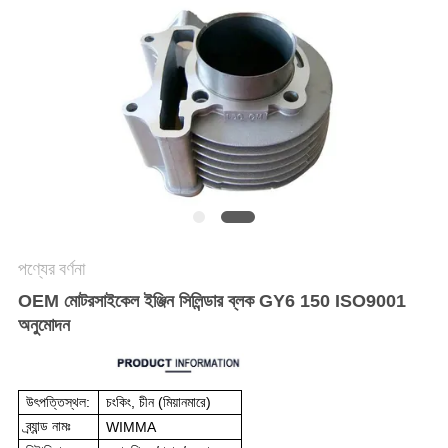
গোপনীয়তা
নীতি
পণ্যের বর্ণনা
OEM মোটরসাইকেল ইঞ্জিন সিলিন্ডার ব্লক GY6 150 ISO9001
অনুমোদন
উৎপত্তিস্থল:
চংকিং, চীন (মিয়ানমারে)
ব্র্যান্ড নামঃ
WIMMA