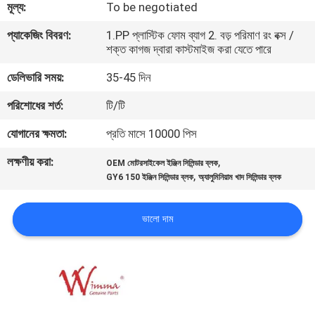
মূল্য:
To be negotiated
গুণমান
প্যাকেজিং বিবরণ:
1.PP প্লাস্টিক ফোম ব্যাগ 2. বড় পরিমাণ রং বক্স /
শক্ত কাগজ দ্বারা কাস্টমাইজ করা যেতে পারে
নিয়ন্ত্রণ
ডেলিভারি সময়:
35-45 দিন
খবর
পরিশোধের শর্ত:
টি/টি
যোগানের ক্ষমতা:
প্রতি মাসে 10000 পিস
একটি
লক্ষণীয় করা:
,
OEM মোটরসাইকেল ইঞ্জিন সিলিন্ডার ব্লক
উদ্ধৃতি
,
GY6 150 ইঞ্জিন সিলিন্ডার ব্লক
অ্যালুমিনিয়াম খাদ সিলিন্ডার ব্লক
অনুরোধ
ভালো দাম
করুন
সাইটম্যাপ