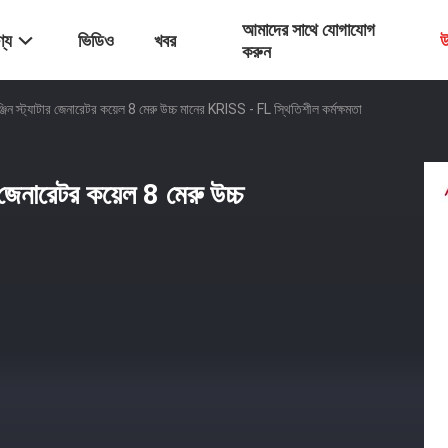
আমাদের সাথে যোগাযোগ
্য
ভিডিও
খবর
উ
করুন
্ট্যাটার জেনারেটর কয়েল 8 মেরু উচ্চ মানের KRISS - FL স্থিতিশীল কর্মক্ষমতা
েনারেটর কয়েল 8 মেরু উচ্চ