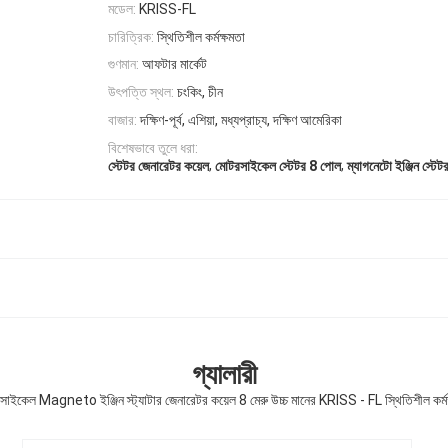
মডেল:
KRISS-FL
চারিত্রিক:
স্থিতিশীল কর্মক্ষমতা
গুণমান:
আফটার মার্কেট
উৎপত্তি স্থল:
চংকিং, চীন
বাজার:
দক্ষিণ-পূর্ব, এশিয়া, মধ্যপ্রাচ্য, দক্ষিণ আমেরিকা
বিশেষভাবে তুলে ধরা:
,
,
স্টেটর জেনারেটর কয়েল
মোটরসাইকেল স্টেটর 8 পোল
ম্যাগনেটো ইঞ্জিন স্টে
গ্যালারী
াইকেল Magneto ইঞ্জিন স্ট্যাটার জেনারেটর কয়েল 8 মেরু উচ্চ মানের KRISS - FL স্থিতিশীল কর্ম