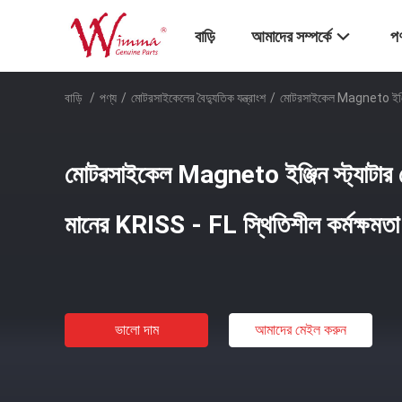
বাড়ি
আমাদের সম্পর্কে
পণ
বাড়ি
/
পণ্য
/
মোটরসাইকেলের বৈদ্যুতিক যন্ত্রাংশ
/
মোটরসাইকেল Magneto ইঞ্জিন স
মোটরসাইকেল Magneto ইঞ্জিন স্ট্যাটার জ
মানের KRISS - FL স্থিতিশীল কর্মক্ষমতা
ভালো দাম
আমাদের মেইল ​​করুন