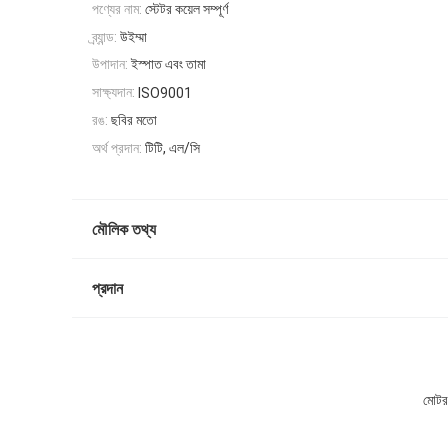
পণ্যের নাম:
স্টেটর কয়েল সম্পূর্ণ
ব্র্যান্ড:
উইম্মা
উপাদান:
ইস্পাত এবং তামা
সাক্ষ্যদান:
ISO9001
রঙ:
ছবির মতো
অর্থ প্রদান:
টিটি, এল/সি
মৌলিক তথ্য
প্রদান
মোটরস