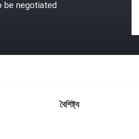
o be negotiated
বৈশিষ্ট্য