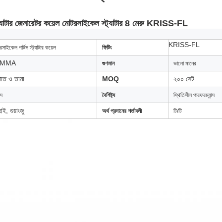
স্ট্যাটার জেনারেটর কয়েল মোটরসাইকেল স্ট্যাটার 8 মেরু KRISS-FL
KRISS-FL
সাইকেল পার্টস স্ট্যাটার কয়েল
ফিটিং
IMMA
গুণমান
ভালো মানের
পাত ও তামা
MOQ
২০০ সেট
াস
বৈশিষ্ট্য
স্থিতিশীল পারফরম্যান্স
াই, গুয়াংজু
অর্থ প্রদানের শর্তাবলী
টি/টি