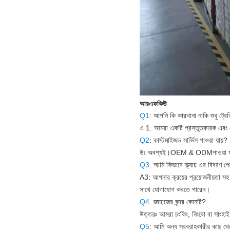
আরএফকিউ
Q1
: আপনি কি কারখানা নাকি শুধু ট্রে
এ 1: আমরা একটি প্রস্তুতকারক এবং ট্
Q2
: কাস্টমাইজড সার্ভিস পাওয়া যায়?
উঃ অবশ্যই।
OEM & ODM
পাওয়া 
Q3
: আমি কিভাবে ক্ল্যাচ এর বিবরণ প
A3: আপনার ক্রয়ের প্রয়োজনীয়তা সহ
সাথে যোগাযোগ করতে পারেন।
Q4
: জাহাজের বন্দর কোনটি?
উত্তরঃ আমরা চংকিং, নিংবো বা সাংহাই ব
Q5
: আমি অন্য সরবরাহকারীর কাছ থে