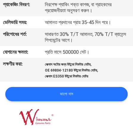
প্যাকেজিং বিবরণ:
নিরপেক্ষ প্যাকিং শক্ত কাগজ, বা গ্রাহকদের
প্রয়োজনীয়তা অনুসরণ করুন।
গুণমান
ডেলিভারি সময়:
আমানত প্রদানের প্রায় 35-45 দিন পরে।
নিয়ন্ত্রণ
পরিশোধের শর্ত:
সাধারণত 30% T/T আমানত, 70% T/T ব্যালেন্স
শিপমেন্টের আগে।
খবর
যোগানের ক্ষমতা:
প্রতি মাসে 500000 সেট।
একটি
লক্ষণীয় করা:
,
লেক্সাস অটোর জন্য উইন্ডো লিফটার মোটর
,
OE 69804-12180 উইন্ডো লিফটার মোটর
উদ্ধৃতি
লেক্সাস ES350 উইন্ডো লিফটার মোটর
অনুরোধ
করুন
ভালো দাম
সাইটম্যাপ