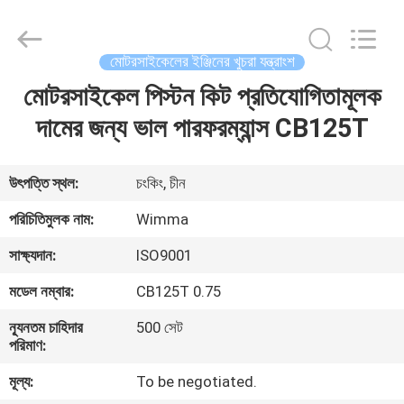
Chongqing
Litron
Spare
Parts
Co.,
মোটরসাইকেলের ইঞ্জিনের খুচরা যন্ত্রাংশ
Ltd..
All
Rights
মোটরসাইকেল পিস্টন কিট প্রতিযোগিতামূলক
বাড়ি
Reserved.
দামের জন্য ভাল পারফরম্যান্স CB125T
পণ্য
উৎপত্তি স্থল:
চংকিং, চীন
ভিডিও
পরিচিতিমুলক নাম:
Wimma
সাক্ষ্যদান:
ISO9001
আমাদের
মডেল নম্বার:
CB125T 0.75
সম্বন্ধে
ন্যূনতম চাহিদার
500 সেট
পরিমাণ:
কারখানা
মূল্য:
To be negotiated.
পরিদর্শন