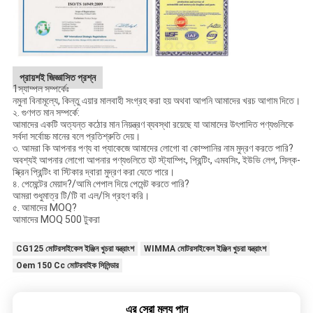
প্রায়শই জিজ্ঞাসিত প্রশ্ন
1স্যাম্পল সম্পর্কেঃ
নমুনা বিনামূল্যে, কিন্তু এয়ার মালবাহী সংগ্রহ করা হয় অথবা আপনি আমাদের খরচ আগাম দিতে।
২. গুণগত মান সম্পর্কে:
আমাদের একটি অত্যন্ত কঠোর মান নিয়ন্ত্রণ ব্যবস্থা রয়েছে যা আমাদের উৎপাদিত পণ্যগুলিকে
সর্বদা সর্বোচ্চ মানের বলে প্রতিশ্রুতি দেয়।
৩. আমরা কি আপনার পণ্য বা প্যাকেজে আমাদের লোগো বা কোম্পানির নাম মুদ্রণ করতে পারি?
অবশ্যই আপনার লোগো আপনার পণ্যগুলিতে হট স্ট্যাম্পিং, প্রিন্টিং, এমবসিং, ইউভি লেপ, সিল্ক-
স্ক্রিন প্রিন্টিং বা স্টিকার দ্বারা মুদ্রণ করা যেতে পারে।
৪. পেমেন্টের মেয়াদ?/আমি পেপাল দিয়ে পেমেন্ট করতে পারি?
আমরা শুধুমাত্র টি/টি বা এল/সি গ্রহণ করি।
৫. আমাদের MOQ?
আমাদের MOQ 500 টুকরা
CG125 মোটরসাইকেল ইঞ্জিন খুচরা যন্ত্রাংশ
WIMMA মোটরসাইকেল ইঞ্জিন খুচরা যন্ত্রাংশ
Oem 150 Cc মোটরবাইক সিলিন্ডার
এর সেরা মূল্য পান