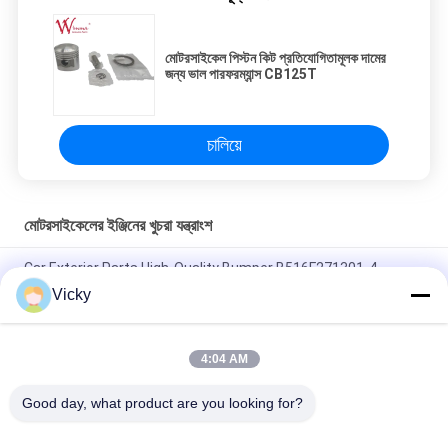
মোটরসাইকেল পিস্টন কিট প্রতিযোগিতামূলক দামের
জন্য ভাল পারফরম্যান্স CB125T
চালিয়ে
মোটরসাইকেলের ইঞ্জিনের খুচরা যন্ত্রাংশ
Car Exterior Parts High-Quality Bumper B516F271301-4
CHANAN OSHAN​ Z6 Starry White
Vicky
স্টার্টার মোটর হন্ডা EX5 মোটরসাইকেল ইঞ্জিন খুচরা যন্ত্রাংশ সস্তা পাইকারি উচ্চ পারফরম্যান্স
সঙ্গে
4:04 AM
মোটরসাইকেল স্পার্ক প্লাগ জন্য CPR8EAIX-9 চীন সরবরাহকারী ইঞ্জিন সিস্টেম
Good day, what product are you looking for?
সব