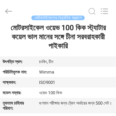
Chongqing
Litron
Spare
Parts
Co.,
মোটরসাইকেলের বৈদ্যুতিক যন্ত্রাংশ
Ltd..
All
Rights
মোটরসাইকেল ওয়েভ 100 কিক স্ট্যাটার
বাড়ি
Reserved.
কয়েল ভাল মানের সঙ্গে চীনা সরবরাহকারী
পণ্য
পাইকারি
ভিডিও
উৎপত্তি স্থল:
চংকিং, চীন
পরিচিতিমুলক নাম:
Wimma
আমাদের
সাক্ষ্যদান:
ISO9001
সম্বন্ধে
মডেল নম্বার:
ওয়েভ 100 কিক
কারখানা
ন্যূনতম চাহিদার
গুণমান পরীক্ষার জন্য ট্রেল অর্ডারের জন্য 500 সেট।
পরিমাণ:
পরিদর্শন