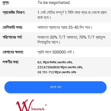
মূল্য:
To be negotiated.
গুণমান
প্যাকেজিং বিবরণ:
1 সেট স্টেটর সম্পূর্ণ 1 পিসি সাদা প্লয় বা লোগো ব্যাগ
রাখা হবে।
নিয়ন্ত্রণ
ডেলিভারি সময়:
আমানত প্রদানের প্রায় 35-45 দিন পরে।
খবর
পরিশোধের শর্ত:
সাধারণত 30% T/T আমানত, 70% T/T ব্যালেন্স
শিপমেন্টের আগে।
যোগানের ক্ষমতা:
প্রতি মাসে 500000 সেট।
একটি
উদ্ধৃতি
লক্ষণীয় করা:
,
R/L উইন্ডো লিফটার রেগুলেটর মোটর
,
ZZCA73560R00 উইন্ডো রেগুলেটর মোটর
অনুরোধ
OE 751-712 উইন্ডো রেগুলেটর মোটর
করুন
ভালো দাম
সাইটম্যাপ