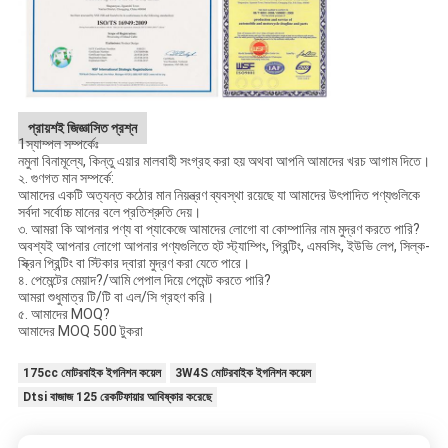
প্রায়শই জিজ্ঞাসিত প্রশ্ন
1স্যাম্পল সম্পর্কেঃ
নমুনা বিনামূল্যে, কিন্তু এয়ার মালবাহী সংগ্রহ করা হয় অথবা আপনি আমাদের খরচ আগাম দিতে।
২. গুণগত মান সম্পর্কে:
আমাদের একটি অত্যন্ত কঠোর মান নিয়ন্ত্রণ ব্যবস্থা রয়েছে যা আমাদের উৎপাদিত পণ্যগুলিকে
সর্বদা সর্বোচ্চ মানের বলে প্রতিশ্রুতি দেয়।
৩. আমরা কি আপনার পণ্য বা প্যাকেজে আমাদের লোগো বা কোম্পানির নাম মুদ্রণ করতে পারি?
অবশ্যই আপনার লোগো আপনার পণ্যগুলিতে হট স্ট্যাম্পিং, প্রিন্টিং, এমবসিং, ইউভি লেপ, সিল্ক-
স্ক্রিন প্রিন্টিং বা স্টিকার দ্বারা মুদ্রণ করা যেতে পারে।
৪. পেমেন্টের মেয়াদ?/আমি পেপাল দিয়ে পেমেন্ট করতে পারি?
আমরা শুধুমাত্র টি/টি বা এল/সি গ্রহণ করি।
৫. আমাদের MOQ?
আমাদের MOQ 500 টুকরা
175cc মোটরবাইক ইগনিশন কয়েল
3W4S মোটরবাইক ইগনিশন কয়েল
Dtsi বাজাজ 125 রেকটিফায়ার আবিষ্কার করেছে