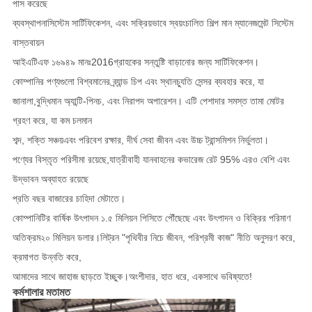
পাস করেছে
ব্যবস্থাপনা
সিস্টেম সার্টিফিকেশন, এবং সক্রিয়ভাবে স্বয়ংচালিত শিল্প মান ম্যানেজমেন্ট সিস্টেম
বাস্তবায়ন
আইএটিএফ ১৬৯৪৯ মানঃ2016
গ্রাহকের সন্তুষ্টি বাড়ানোর জন্য সার্টিফিকেশন।
কোম্পানির পণ্যগুলো বিশ্বমানের ব্র্যান্ড চিপ এবং স্থানচ্যুতি সেন্সর ব্যবহার করে, যা
জানালা,
বুদ্ধিমান অ্যান্টি-পিনচ, এবং নিরাপদ অপারেশন। এটি পেশাদার সমস্ত তামা মোটর
গ্রহণ করে, যা কম চলমান
শব্দ, শক্তি সঞ্চয়
এবং পরিবেশ রক্ষার, দীর্ঘ সেবা জীবন এবং উচ্চ ট্রান্সমিশন নির্ভুলতা।
পণ্যের বিস্তৃত পরিসীমা রয়েছে,
যাত্রীবাহী যানবাহনের কভারেজ রেট 95% এরও বেশি এবং
উদ্ভাবন অব্যাহত রয়েছে
প্রতি বছর বাজারের চাহিদা মেটাতে।
কোম্পানিটির বার্ষিক উৎপাদন ১.৫ মিলিয়ন পিসিতে পৌঁছেছে এবং উৎপাদন ও বিক্রির পরিমাণ
অতিক্রম
২০ মিলিয়ন ডলার।
লিট্রন "পৃথিবীর নিচে জীবন, পরিশ্রমী কাজ" নীতি অনুসরণ করে,
ক্রমাগত উন্নতি করে,
আমাদের সাথে জাহাজ ছাড়তে ইচ্ছুক।
অংশীদার, হাত ধরে, একসাথে ভবিষ্যতে!
কর্মশালার মতামত