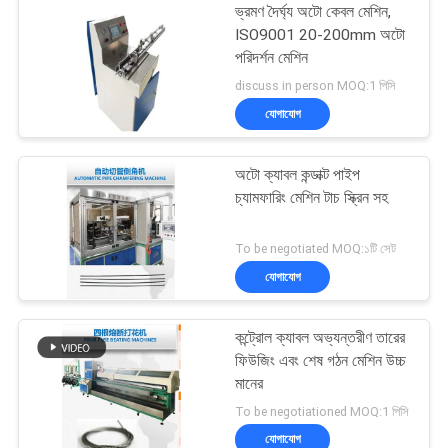
ভ্রমণ দৈর্ঘ্য অটো কেবল মেশিন,
ISO9001 20-200mm অটো
পরিদর্শন মেশিন
discuss in person MOQ:1 পিসি
যোগাযোগ
অটো ক্যাবল কন্ডাক্ট পাইপ
চ্যামফারিং মেশিন টাচ স্ক্রিন সহ
To be negotiated MOQ:১টি সেট
যোগাযোগ
কন্ট্রোল ক্যাবল অভ্যন্তরীণ তারের
ফিউজিং এবং শেষ গঠন মেশিন উচ্চ
মানের
To be negotiationed MOQ:1 পিসি
যোগাযোগ