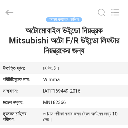
Chongqing
Litron
Spare
Parts
Co.,
অটো ক্যাবল মেশিন
Ltd..
All
Rights
অটোমোবাইল উইন্ডো নিয়ন্ত্রক
বাড়ি
Reserved.
Mitsubishi অটো F/R উইন্ডো লিফটার
পণ্য
নিয়ন্ত্রকের জন্য
ভিডিও
উৎপত্তি স্থল:
চংকিং, চীন
পরিচিতিমুলক নাম:
Wimma
আমাদের
সাক্ষ্যদান:
IATF169449-2016
সম্বন্ধে
মডেল নম্বার:
MN182366
কারখানা
ন্যূনতম চাহিদার
গুণমান পরীক্ষা করার জন্য ট্রেল অর্ডারের জন্য 10
পরিমাণ:
সেট।
পরিদর্শন