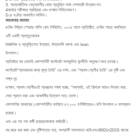
3. আন্তর্জাতিক নেতৃস্থানীয় কোর প্রযুক্তি সঙ্গে পেশাদারী উন্নয়ন দল.
4কঠোর পরীক্ষার প্রক্রিয়া এবং গুণমান নিশ্চিতকরণ।
5২৪ ঘণ্টার অনলাইন সার্ভিস।
কারখানার মতামত
চংকিং লিট্রন স্পেয়ার পার্টস কোং লিমিটেড, ২০০৫ সালে প্রতিষ্ঠিত, চংকিং শহরে অবস্থিত
এটি একটি প্রস্তুতকারক
বৈজ্ঞানিক ও প্রযুক্তিগত উন্নয়ন, উদ্ভাবনী নকশা এবং lean
উৎপাদন।
প্রতিষ্ঠার পর থেকেই কোম্পানিটি কর্পোরেট সংস্কৃতির মূলনীতি অনুসরণ করে চলেছে।
কর্পোরেট
"গ্রাহকদের জন্য মূল্য তৈরি" এর দর্শন, এবং "প্রথম শ্রেণীর তৈরি" এর দৃষ্টি এবং
লক্ষ্য দৃঢ়
গুণমান, প্রথম শ্রেণীর
এই প্রকল্পের লক্ষ্য হচ্ছে, "অবশ্যই, এই শিল্পকে আরও উন্নত করা,
সেবা প্রদান করা এবং আকর্ষণীয় উদ্যোগ গড়ে তোলা।
কোম্পানির আকারের।
কোম্পানিটির বর্তমানে ৫৭,০০০ বর্গমিটারেরও বেশি উৎপাদন ও বাসস্থান
রয়েছে।
এবং এর শত শত কর্মী রয়েছে
চমৎকার কর্মচারী।
বহু বছর ধরে জমা এবং বৃষ্টিপাতের পরে, সংস্থাটি সফলভাবে আইএসও9001•2015 মানের