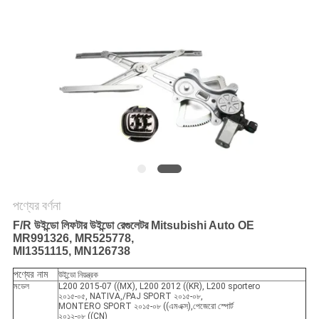
গোপনীয়তা
নীতি
পণ্যের বর্ণনা
F/R উইন্ডো লিফটার উইন্ডো রেগুলেটর Mitsubishi Auto OE
MR991326, MR525778,
MI1351115, MN126738
পণ্যের নাম
উইন্ডো নিয়ন্ত্রক
মডেল
L200 2015-07 ((MX), L200 2012 ((KR), L200 sportero
২০১৫-০৫, NATIVA,/PAJ SPORT ২০১৫-০৮,
MONTERO SPORT ২০১৫-০৮ ((এমএক্স),পেজেরো স্পোর্ট
২০১২-০৮ ((CN)