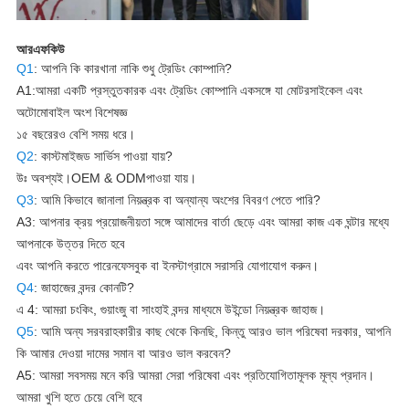
আরএফকিউ
Q1
: আপনি কি কারখানা নাকি শুধু ট্রেডিং কোম্পানি?
A1:আমরা একটি প্রস্তুতকারক এবং ট্রেডিং কোম্পানি একসঙ্গে যা মোটরসাইকেল এবং
অটোমোবাইল অংশ বিশেষজ্ঞ
১৫ বছরেরও বেশি সময় ধরে।
Q2
: কাস্টমাইজড সার্ভিস পাওয়া যায়?
উঃ অবশ্যই।
OEM & ODM
পাওয়া যায়।
Q3
: আমি কিভাবে জানালা নিয়ন্ত্রক বা অন্যান্য অংশের বিবরণ পেতে পারি?
A3: আপনার ক্রয় প্রয়োজনীয়তা সঙ্গে আমাদের বার্তা ছেড়ে এবং আমরা কাজ এক ঘন্টার মধ্যে
আপনাকে উত্তর দিতে হবে
এবং আপনি করতে পারেন
ফেসবুক বা ইনস্টাগ্রামে সরাসরি যোগাযোগ করুন।
Q4
: জাহাজের বন্দর কোনটি?
এ 4: আমরা চংকিং, গুয়াংজু বা সাংহাই বন্দর মাধ্যমে উইন্ডো নিয়ন্ত্রক জাহাজ।
Q5
: আমি অন্য সরবরাহকারীর কাছ থেকে কিনছি, কিন্তু আরও ভাল পরিষেবা দরকার, আপনি
কি আমার দেওয়া দামের সমান বা আরও ভাল করবেন?
A5: আমরা সবসময় মনে করি আমরা সেরা পরিষেবা এবং প্রতিযোগিতামূলক মূল্য প্রদান।
আমরা খুশি হতে চেয়ে বেশি হবে