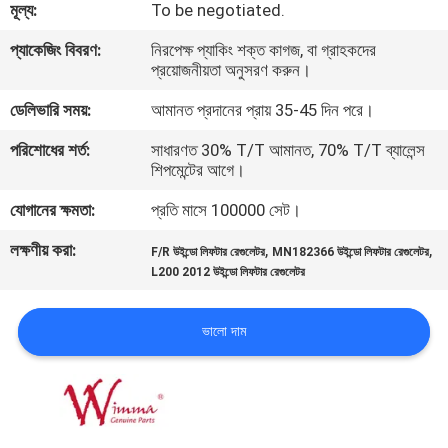
মূল্য:
To be negotiated.
গুণমান
প্যাকেজিং বিবরণ:
নিরপেক্ষ প্যাকিং শক্ত কাগজ, বা গ্রাহকদের
প্রয়োজনীয়তা অনুসরণ করুন।
নিয়ন্ত্রণ
ডেলিভারি সময়:
আমানত প্রদানের প্রায় 35-45 দিন পরে।
খবর
পরিশোধের শর্ত:
সাধারণত 30% T/T আমানত, 70% T/T ব্যালেন্স
শিপমেন্টের আগে।
যোগানের ক্ষমতা:
প্রতি মাসে 100000 সেট।
একটি
উদ্ধৃতি
লক্ষণীয় করা:
,
,
F/R উইন্ডো লিফটার রেগুলেটর
MN182366 উইন্ডো লিফটার রেগুলেটর
L200 2012 উইন্ডো লিফটার রেগুলেটর
অনুরোধ
করুন
ভালো দাম
সাইটম্যাপ