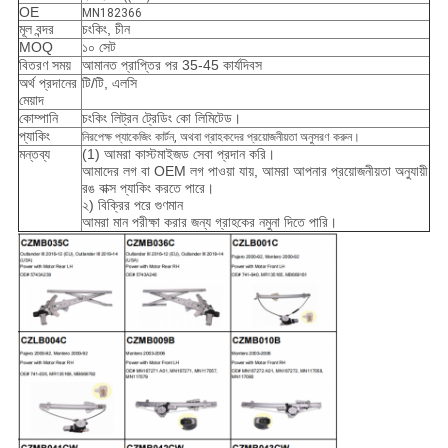
OE
MN182366
মূল বন্দর
চংকিং, চীন
MOQ
১০ সেট
বিতরণ সময়
আমানত প্রাপ্তির পর 35-45 কার্যদিবস
অর্থ প্রদানের
টি/টি, এলসি
মেয়াদ
কোম্পানি
চংকিং লিট্রন ট্রেডিং কো লিমিটেড।
প্যাকিং
নিরপেক্ষ প্যাকেজিং কার্টন, অথবা গ্রাহকদের প্রয়োজনীয়তা অনুসরণ করুন।
মন্তব্য
(1) আমরা কাস্টমাইজড সেবা প্রদান করি।
আমাদের লগ বা OEM লগ পাওয়া যায়, আমরা আপনার প্রয়োজনীয়তা অনুযায়ী
রঙ বাক্স প্যাকিং করতে পারে।
২) বিক্রির পরে গুণমান
আমরা মান পরীক্ষা করার জন্য গ্রাহকের নমুনা দিতে পারি।