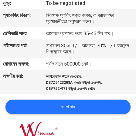
মূল্য:
To be negotiated.
গুণমান
প্যাকেজিং বিবরণ:
নিরপেক্ষ প্যাকিং শক্ত কাগজ, বা গ্রাহকদের
প্রয়োজনীয়তা অনুসরণ করুন।
নিয়ন্ত্রণ
ডেলিভারি সময়:
আমানত প্রদানের প্রায় 35-45 দিন পরে।
খবর
পরিশোধের শর্ত:
সাধারণত 30% T/T আমানত, 70% T/T ব্যালেন্স
শিপমেন্টের আগে।
যোগানের ক্ষমতা:
প্রতি মাসে 500000 সেট।
একটি
উদ্ধৃতি
লক্ষণীয় করা:
,
অটোমোবাইল উইন্ডো রেগুলেটর
,
DS7Z5423208A পাওয়ার উইন্ডো রেগুলেটর
অনুরোধ
OE#752-971 উইন্ডো রেগুলেটর মোটর
করুন
ভালো দাম
সাইটম্যাপ