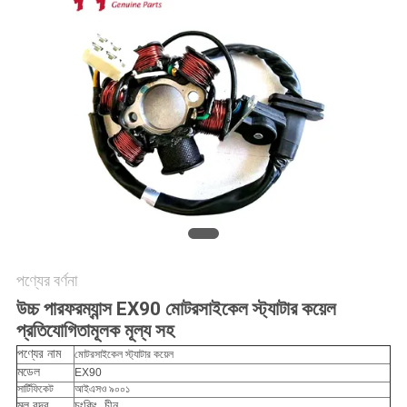
গোপনীয়তা
নীতি
পণ্যের বর্ণনা
উচ্চ পারফরম্যান্স EX90 মোটরসাইকেল স্ট্যাটার কয়েল
প্রতিযোগিতামূলক মূল্য সহ
পণ্যের নাম
মোটরসাইকেল স্ট্যাটার কয়েল
মডেল
EX90
সার্টিফিকেট
আইএসও ৯০০১
মূল বন্দর
চংকিং, চীন