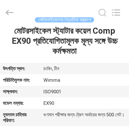
Chongqing
Litron
Spare
Parts
Co.,
মোটরসাইকেলের বৈদ্যুতিক যন্ত্রাংশ
Ltd..
All
Rights
মোটরসাইকেল স্ট্যাটার কয়েল Comp
বাড়ি
Reserved.
EX90 প্রতিযোগিতামূলক মূল্য সঙ্গে উচ্চ
পণ্য
কর্মক্ষমতা
ভিডিও
উৎপত্তি স্থল:
চংকিং, চীন
পরিচিতিমুলক নাম:
Wimma
আমাদের
সাক্ষ্যদান:
ISO9001
সম্বন্ধে
মডেল নম্বার:
EX90
কারখানা
ন্যূনতম চাহিদার
গুণমান পরীক্ষার জন্য ট্রেল অর্ডারের জন্য 500 সেট।
পরিমাণ:
পরিদর্শন