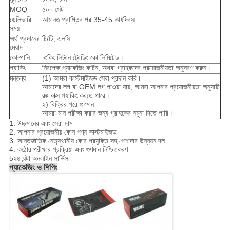
MOQ
৫০০ সেট
ডেলিভারি
আমানত প্রাপ্তির পর 35-45 কার্যদিবস
সময়
অর্থ প্রদানের
টি/টি, এলসি
মেয়াদ
কোম্পানি
চংকিং লিট্রন ট্রেডিং কো লিমিটেড।
প্যাকিং
নিরপেক্ষ প্যাকেজিং কার্টন, অথবা গ্রাহকদের প্রয়োজনীয়তা অনুসরণ করুন।
মন্তব্য
(1) আমরা কাস্টমাইজড সেবা প্রদান করি।
আমাদের লগ বা OEM লগ পাওয়া যায়, আমরা আপনার প্রয়োজনীয়তা অনুযায়ী
রঙ বাক্স প্যাকিং করতে পারে।
২) বিক্রির পরে গুণমান
আমরা মান পরীক্ষা করার জন্য গ্রাহকের নমুনা দিতে পারি।
1. উচ্চমানের এবং সেরা দাম
2. আপনার প্রয়োজনীয় কোন পণ্য কাস্টমাইজড
3. আন্তর্জাতিক নেতৃস্থানীয় কোর প্রযুক্তি সহ পেশাদার উন্নয়ন দল
4. কঠোর পরীক্ষার প্রক্রিয়া এবং গুণমান নিশ্চিতকরণ
5২৪ ঘন্টা অনলাইন সার্ভিস
প্যাকেজিং ও শিপিং