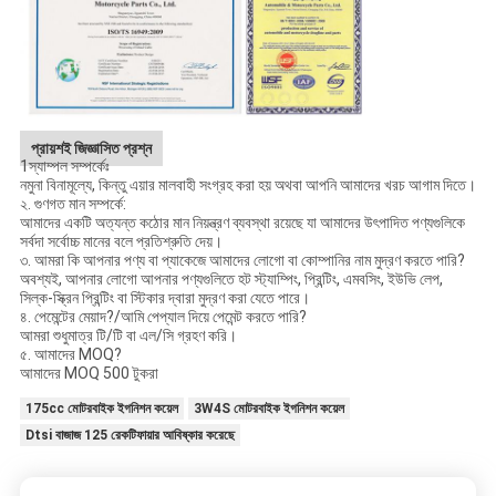
প্রায়শই জিজ্ঞাসিত প্রশ্ন
1স্যাম্পল সম্পর্কেঃ
নমুনা বিনামূল্যে, কিন্তু এয়ার মালবাহী সংগ্রহ করা হয় অথবা আপনি আমাদের খরচ আগাম দিতে।
২. গুণগত মান সম্পর্কে:
আমাদের একটি অত্যন্ত কঠোর মান নিয়ন্ত্রণ ব্যবস্থা রয়েছে যা আমাদের উৎপাদিত পণ্যগুলিকে
সর্বদা সর্বোচ্চ মানের বলে প্রতিশ্রুতি দেয়।
৩. আমরা কি আপনার পণ্য বা প্যাকেজে আমাদের লোগো বা কোম্পানির নাম মুদ্রণ করতে পারি?
অবশ্যই, আপনার লোগো আপনার পণ্যগুলিতে হট স্ট্যাম্পিং, প্রিন্টিং, এমবসিং, ইউভি লেপ,
সিল্ক-স্ক্রিন প্রিন্টিং বা স্টিকার দ্বারা মুদ্রণ করা যেতে পারে।
৪. পেমেন্টের মেয়াদ?/আমি পেপ্যাল দিয়ে পেমেন্ট করতে পারি?
আমরা শুধুমাত্র টি/টি বা এল/সি গ্রহণ করি।
৫. আমাদের MOQ?
আমাদের MOQ 500 টুকরা
175cc মোটরবাইক ইগনিশন কয়েল
3W4S মোটরবাইক ইগনিশন কয়েল
Dtsi বাজাজ 125 রেকটিফায়ার আবিষ্কার করেছে