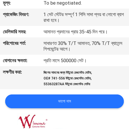
মূল্য:
To be negotiated.
গুণমান
প্যাকেজিং বিবরণ:
1 সেট স্টেটর সম্পূর্ণ 1 পিসি সাদা প্লয় বা লোগো ব্যাগ
রাখা হবে।
নিয়ন্ত্রণ
ডেলিভারি সময়:
আমানত প্রদানের প্রায় 35-45 দিন পরে।
খবর
পরিশোধের শর্ত:
সাধারণত 30% T/T আমানত, 70% T/T ব্যালেন্স
শিপমেন্টের আগে।
যোগানের ক্ষমতা:
প্রতি মাসে 500000 সেট।
একটি
উদ্ধৃতি
লক্ষণীয় করা:
,
জিপের সামনের জন্য উইন্ডো রেগুলেটর মোটর
,
OE# 741-556 উইন্ডো রেগুলেটর মোটর
অনুরোধ
55363287AA উইন্ডো রেগুলেটর মোটর
করুন
ভালো দাম
সাইটম্যাপ