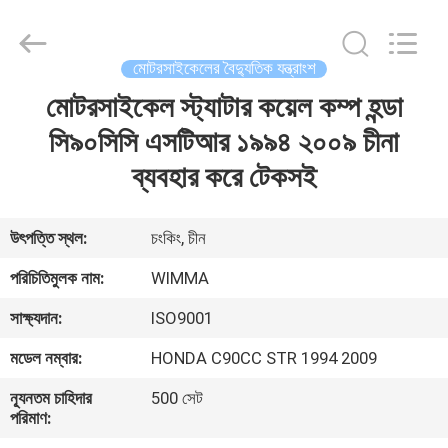
Chongqing
Litron
Spare
Parts
Co.,
মোটরসাইকেলের বৈদ্যুতিক যন্ত্রাংশ
Ltd..
All
Rights
মোটরসাইকেল স্ট্যাটার কয়েল কম্প হন্ডা
বাড়ি
Reserved.
সি৯০সিসি এসটিআর ১৯৯৪ ২০০৯ চীনা
পণ্য
ব্যবহার করে টেকসই
ভিডিও
উৎপত্তি স্থল:
চংকিং, চীন
পরিচিতিমুলক নাম:
WIMMA
আমাদের
সাক্ষ্যদান:
ISO9001
সম্বন্ধে
মডেল নম্বার:
HONDA C90CC STR 1994 2009
কারখানা
ন্যূনতম চাহিদার
500 সেট
পরিমাণ:
পরিদর্শন