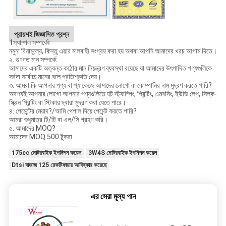
প্রায়শই জিজ্ঞাসিত প্রশ্ন
1স্যাম্পল সম্পর্কেঃ
নমুনা বিনামূল্যে, কিন্তু এয়ার মালবাহী সংগ্রহ করা হয় অথবা আপনি আমাদের খরচ আগাম দিতে।
২. গুণগত মান সম্পর্কে:
আমাদের একটি অত্যন্ত কঠোর মান নিয়ন্ত্রণ ব্যবস্থা রয়েছে যা আমাদের উৎপাদিত পণ্যগুলিকে
সর্বদা সর্বোচ্চ মানের বলে প্রতিশ্রুতি দেয়।
৩. আমরা কি আপনার পণ্য বা প্যাকেজে আমাদের লোগো বা কোম্পানির নাম মুদ্রণ করতে পারি?
অবশ্যই আপনার লোগো আপনার পণ্যগুলিতে হট স্ট্যাম্পিং, প্রিন্টিং, এমবসিং, ইউভি লেপ, সিল্ক-
স্ক্রিন প্রিন্টিং বা স্টিকার দ্বারা মুদ্রণ করা যেতে পারে।
৪. পেমেন্টের মেয়াদ?/আমি পেপাল দিয়ে পেমেন্ট করতে পারি?
আমরা শুধুমাত্র টি/টি বা এল/সি গ্রহণ করি।
৫. আমাদের MOQ?
আমাদের MOQ 500 টুকরা
175cc মোটরবাইক ইগনিশন কয়েল
3W4S মোটরবাইক ইগনিশন কয়েল
Dtsi বাজাজ 125 রেকটিফায়ার আবিষ্কার করেছে
এর সেরা মূল্য পান