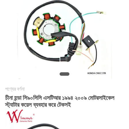
গোপনীয়তা
নীতি
পণ্যের বর্ণনা
চীনা হন্ডা সি৯০সিসি এসটিআর ১৯৯৪ ২০০৯ মোটরসাইকেল
স্ট্যাটার কয়েল ব্যবহার করে টেকসই