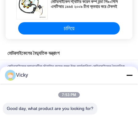
মোটরসাইকেল স্ট্যাটার কয়েল কম্প হন্ডা সি৯০সিসি
এসটিআর ১৯৯৪ ২০০৯ চীনা ব্যবহার করে টেকসই
চালিয়ে
মোটরসাইকেলের বৈদ্যুতিক যন্ত্রাংশ
মোটরসাইকেল ম্যাগনেটিক স্ট্যাটার কয়েল কম্প উচ্চ কার্যকারিতা মোটরসাইকেল বৈদ্যুতিক
যন্ত্রাংশ KRF
Vicky
বি 2 বি ক্রেতাদের জন্য বৈদ্যুতিক মোটরসাইকেল রিলে সংযোগকারী ক্রিস 100 ভাল
পারফরম্যান্স পুরুষ 6.3 মিমি
7:53 PM
NOUVO পুরুষ সংযোগকারী পিনের জন্য মোটরসাইকেল বৈদ্যুতিক সুইচিং রিলে টাইপ 12V
Good day, what product are you looking for?
সব