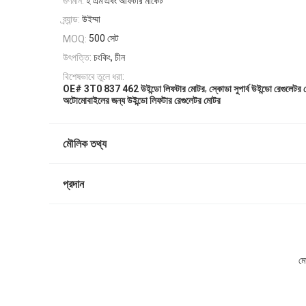
গুণমান:
ই এম এবং আফটার মার্কেট
ব্র্যান্ড:
উইম্মা
500 সেট
MOQ:
উৎপত্তি:
চংকিং, চীন
বিশেষভাবে তুলে ধরা:
,
OE# 3T0 837 462 উইন্ডো লিফটার মোটর
স্কোডা সুপার্ব উইন্ডো রেগুলেটর
অটোমোবাইলের জন্য উইন্ডো লিফটার রেগুলেটর মোটর
মৌলিক তথ্য
প্রদান
মো