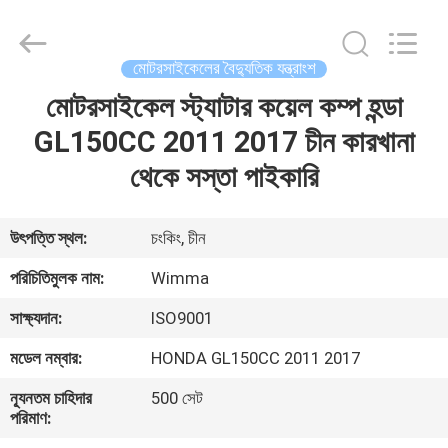
Chongqing
Litron
Spare
Parts
Co.,
মোটরসাইকেলের বৈদ্যুতিক যন্ত্রাংশ
Ltd..
All
Rights
মোটরসাইকেল স্ট্যাটার কয়েল কম্প হন্ডা
বাড়ি
Reserved.
GL150CC 2011 2017 চীন কারখানা
পণ্য
থেকে সস্তা পাইকারি
ভিডিও
উৎপত্তি স্থল:
চংকিং, চীন
পরিচিতিমুলক নাম:
Wimma
আমাদের
সাক্ষ্যদান:
ISO9001
সম্বন্ধে
মডেল নম্বার:
HONDA GL150CC 2011 2017
কারখানা
ন্যূনতম চাহিদার
500 সেট
পরিমাণ:
পরিদর্শন