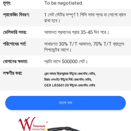
মূল্য:
To be negotiated.
গুণমান
প্যাকেজিং বিবরণ:
1 সেট স্টেটর সম্পূর্ণ 1 পিসি সাদা প্লয় বা লোগো ব্যাগ
রাখা হবে।
নিয়ন্ত্রণ
ডেলিভারি সময়:
আমানত প্রদানের প্রায় 35-45 দিন পরে।
খবর
পরিশোধের শর্ত:
সাধারণত 30% T/T আমানত, 70% T/T ব্যালেন্স
শিপমেন্টের আগে।
যোগানের ক্ষমতা:
প্রতি মাসে 500000 সেট।
একটি
উদ্ধৃতি
লক্ষণীয় করা:
,
রেন্ড লাভার ফ্রিল্যান্ডার উইন্ডো রেগুলেটর মোটর
,
রিয়ার এলএইচ উইন্ডো লিফ্ট রেগুলেটর মোটর
অনুরোধ
OE# LR060139 উইন্ডো রেগুলেটর মোটর
করুন
ভালো দাম
সাইটম্যাপ