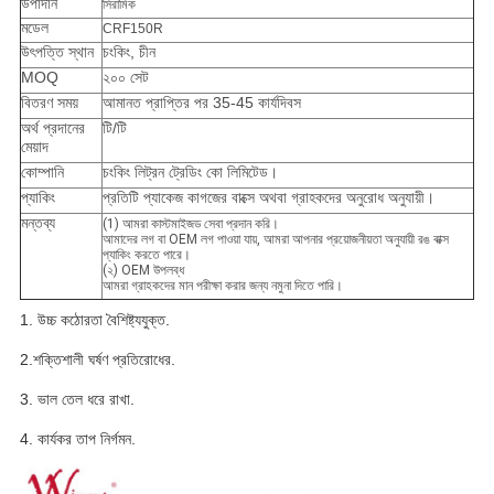
উপাদান
সিরামিক
মডেল
CRF150R
উৎপত্তি স্থান
চংকিং, চীন
MOQ
২০০ সেট
বিতরণ সময়
আমানত প্রাপ্তির পর 35-45 কার্যদিবস
অর্থ প্রদানের
টি/টি
মেয়াদ
কোম্পানি
চংকিং লিট্রন ট্রেডিং কো লিমিটেড।
প্যাকিং
প্রতিটি প্যাকেজ কাগজের বাক্সে অথবা গ্রাহকদের অনুরোধ অনুযায়ী।
মন্তব্য
(1) আমরা কাস্টমাইজড সেবা প্রদান করি।
আমাদের লগ বা OEM লগ পাওয়া যায়, আমরা আপনার প্রয়োজনীয়তা অনুযায়ী রঙ বাক্স
প্যাকিং করতে পারে।
(২) OEM উপলব্ধ
আমরা গ্রাহকদের মান পরীক্ষা করার জন্য নমুনা দিতে পারি।
1. উচ্চ কঠোরতা বৈশিষ্ট্যযুক্ত.
2.শক্তিশালী ঘর্ষণ প্রতিরোধের.
3. ভাল তেল ধরে রাখা.
4. কার্যকর তাপ নির্গমন.