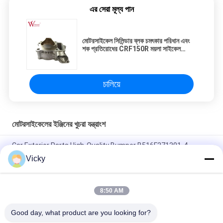
এর সেরা মূল্য পান
মোটরসাইকেল সিলিন্ডার ব্লক চমৎকার পরিধান এবং
শক প্রতিরোধের CRF150R ময়লা সাইকেল
সিরামিক 66mm
চালিয়ে
মোটরসাইকেলের ইঞ্জিনের খুচরা যন্ত্রাংশ
Car Exterior Parts High-Quality Bumper B516F271301-4
CHANAN OSHAN​ Z6 Starry White
Vicky
স্টার্টার মোটর হন্ডা EX5 মোটরসাইকেল ইঞ্জিন খুচরা যন্ত্রাংশ সস্তা পাইকারি উচ্চ পারফরম্যান্স
সঙ্গে
8:50 AM
মোটরসাইকেল স্পার্ক প্লাগ জন্য CPR8EAIX-9 চীন সরবরাহকারী ইঞ্জিন সিস্টেম
Good day, what product are you looking for?