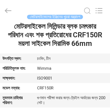
Chongqing
Litron
Spare
Parts
Co.,
মোটরসাইকেলের ইঞ্জিনের খুচরা যন্ত্রাংশ
Ltd..
All
Rights
মোটরসাইকেল সিলিন্ডার ব্লক চমৎকার
বাড়ি
Reserved.
পরিধান এবং শক প্রতিরোধের CRF150R
পণ্য
ময়লা সাইকেল সিরামিক 66mm
ভিডিও
উৎপত্তি স্থল:
চংকিং, চীন
পরিচিতিমুলক নাম:
Wimma
আমাদের
সাক্ষ্যদান:
ISO9001
সম্বন্ধে
মডেল নম্বার:
CRF150R
কারখানা
ন্যূনতম চাহিদার
গুণমান পরীক্ষা করার জন্য ট্রেইল অর্ডারের জন্য 200
পরিমাণ:
সেট।
পরিদর্শন