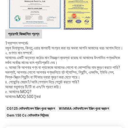
প্রায়শই জিজ্ঞাসিত প্রশ্ন
1স্যাম্পল সম্পর্কেঃ
নমুনা বিনামূল্যে, কিন্তু এয়ার মালবাহী সংগ্রহ করা হয় অথবা আপনি আমাদের খরচ আগাম দিতে।
২. গুণগত মান সম্পর্কে:
আমাদের একটি অত্যন্ত কঠোর মান নিয়ন্ত্রণ ব্যবস্থা রয়েছে যা আমাদের উৎপাদিত পণ্যগুলিকে
সর্বদা সর্বোচ্চ মানের বলে প্রতিশ্রুতি দেয়।
৩. আমরা কি আপনার পণ্য বা প্যাকেজে আমাদের লোগো বা কোম্পানির নাম মুদ্রণ করতে পারি?
অবশ্যই, আপনার লোগো আপনার পণ্যগুলিতে হট স্ট্যাম্পিং, প্রিন্টিং, এমবসিং, ইউভি লেপ,
সিল্ক-স্ক্রিন প্রিন্টিং বা স্টিকার দ্বারা মুদ্রণ করা যেতে পারে।
৪. পেমেন্টের মেয়াদ?/আমি পেপ্যাল দিয়ে পেমেন্ট করতে পারি?
আমরা শুধুমাত্র টি/টি বা এল/সি গ্রহণ করি।
৫. আমাদের MOQ?
আমাদের MOQ 500 টুকরা
CG125 মোটরসাইকেল ইঞ্জিন খুচরা যন্ত্রাংশ
WIMMA মোটরসাইকেল ইঞ্জিন খুচরা যন্ত্রাংশ
Oem 150 Cc মোটরবাইক সিলিন্ডার