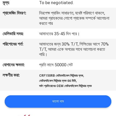
মূল্য:
To be negotiated.
গুণমান
প্যাকেজিং বিবরণ:
নিরপেক্ষ প্যাকিং সাধারণত, যথেষ্ট পরিমাণে থাকলে,
আমরা গ্রাহকদের লোগো প্যাকেজ সম্পর্কে আলোচনা
নিয়ন্ত্রণ
করতে পার
ডেলিভারি সময়:
আমানতের 35-45 দিন পরে।
খবর
পরিশোধের শর্ত:
আমানতের জন্য 30% T/T, শিপিংয়ের আগে 70%
T/T, আমরা একে অপরের সাথে আলোচনা করতে
পারি।
একটি
উদ্ধৃতি
যোগানের ক্ষমতা:
প্রতি মাসে 50000 সেট
অনুরোধ
লক্ষণীয় করা:
,
CRF150RB মোটরসাইকেল সিলিন্ডার ব্লক
,
মোটরসাইকেল সিলিন্ডার ব্লক 66 মিমি
করুন
ঘর্ষণ প্রতিরোধের OEM মোটরসাইকেল সিলিন্ডার ব্লক
সাইটম্যাপ
ভালো দাম