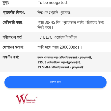
মূল্য:
To be neogated.
গুণমান
প্যাকেজিং বিবরণ:
নিরপেক্ষ রপ্তানি প্যাকেজ.
নিয়ন্ত্রণ
ডেলিভারি সময়:
প্রায় 30-45 দিন, গ্রাহকদের অর্ডার পরিমাণের উপর
নির্ভর করে।
খবর
পরিশোধের শর্ত:
T/T, L/C, ওয়েস্টার্ন ইউনিয়ন
যোগানের ক্ষমতা:
প্রতি মাসে প্রায় 200000pcs।
একটি
লক্ষণীয় করা:
,
বাজাজ পালসারের জন্য মোটরসাইকেল যন্ত্রাংশ ক্র্যাঙ্কশ্যাফ্ট
উদ্ধৃতি
,
135LS মোটরসাইকেল যন্ত্রাংশ ক্র্যাঙ্কশ্যাফ্ট
83.5 MM মোটরসাইকেল যন্ত্রাংশ ক্র্যাঙ্কশ্যাফ্ট
অনুরোধ
করুন
ভালো দাম
সাইটম্যাপ