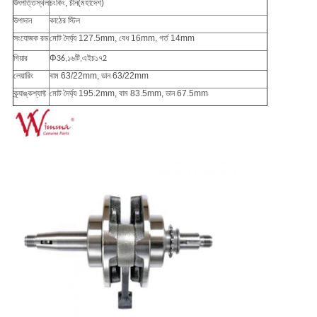
উৎপত্তিস্থল
চংকিং, চীন
(মহাদেশ)
উপাদান
কাঠের স্টিল
সংযোজক রড
মোট দৈর্ঘ্য 127.5mm, বেধ 16mm, গর্ত 14mm
গিয়ার
Φ
36,১৬টি,এইচ১৭2
লেয়ারিং
বাম 63/22mm, ডান 63/22mm
ক্র্যাঙ্কশ্যাফ্ট
মোট দৈর্ঘ্য 195.2mm, বাম 83.5mm, ডান 67.5mm