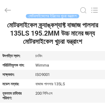
Chongqing
Litron
Spare
Parts
Co.,
মোটরসাইকেলের ইঞ্জিনের খুচরা যন্ত্রাংশ
Ltd..
All
Rights
মোটরসাইকেল ক্র্যাঙ্কশ্যাফ্ট বাজাজ পালসার
বাড়ি
Reserved.
135LS 195.2MM উচ্চ মানের জন্য
পণ্য
মোটরসাইকেল খুচরা যন্ত্রাংশ
ভিডিও
উৎপত্তি স্থল:
চংকিং
পরিচিতিমুলক নাম:
Wimma
আমাদের
সাক্ষ্যদান:
ISO9001
সম্বন্ধে
মডেল নম্বার:
বাজাজ পালসার 135LS
কারখানা
ন্যূনতম চাহিদার
200 পিসিএস
পরিমাণ:
পরিদর্শন