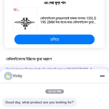
এর সেরা মূল্য পান
মোটরসাইকেল ক্র্যাঙ্কশ্যাফ্ট বাজাজ পালসার 135LS
195.2MM উচ্চ মানের জন্য মোটরসাইকেল খুচরা
যন্ত্রাংশ
চালিয়ে
মোটরসাইকেলের ইঞ্জিনের খুচরা যন্ত্রাংশ
Car Exterior Parts High-Quality Bumper B516F271301-4
CHANAN OSHAN​ Z6 Starry White
Vicky
স্টার্টার মোটর হন্ডা EX5 মোটরসাইকেল ইঞ্জিন খুচরা যন্ত্রাংশ সস্তা পাইকারি উচ্চ পারফরম্যান্স
সঙ্গে
10:43 PM
মোটরসাইকেল স্পার্ক প্লাগ জন্য CPR8EAIX-9 চীন সরবরাহকারী ইঞ্জিন সিস্টেম
Good day, what product are you looking for?